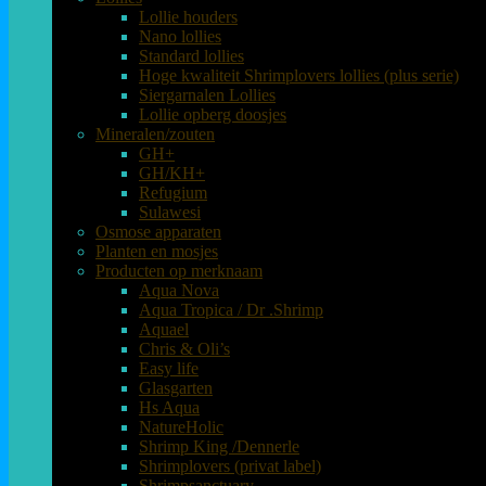
Lollie houders
Nano lollies
Standard lollies
Hoge kwaliteit Shrimplovers lollies (plus serie)
Siergarnalen Lollies
Lollie opberg doosjes
Mineralen/zouten
GH+
GH/KH+
Refugium
Sulawesi
Osmose apparaten
Planten en mosjes
Producten op merknaam
Aqua Nova
Aqua Tropica / Dr .Shrimp
Aquael
Chris & Oli’s
Easy life
Glasgarten
Hs Aqua
NatureHolic
Shrimp King /Dennerle
Shrimplovers (privat label)
Shrimpsanctuary