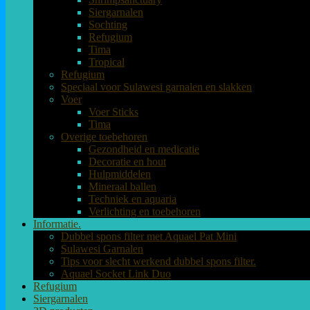
Siergarnalen
Sochting
Refugium
Tima
Tropical
Refugium
Speciaal voor Sulawesi garnalen en slakken
Voer
Voer Sticks
Tima
Overige toebehoren
Gezondheid en medicatie
Decoratie en hout
Hulpmiddelen
Mineraal ballen
Techniek en aquaria
Verlichting en toebehoren
Informatie.
Dubbel spons filter met Aquael Pat Mini
Sulawesi Garnalen
Tips voor slecht werkend dubbel spons filter.
Aquael Socket Link Duo
Refugium
Siergarnalen