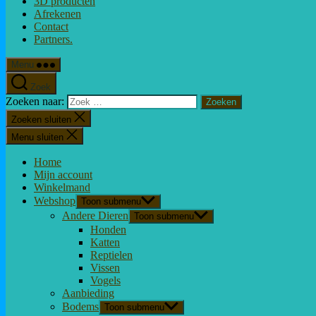
3D producten
Afrekenen
Contact
Partners.
Menu
Zoek
Zoeken naar:
Zoeken sluiten
Menu sluiten
Home
Mijn account
Winkelmand
Webshop
Toon submenu
Andere Dieren
Toon submenu
Honden
Katten
Reptielen
Vissen
Vogels
Aanbieding
Bodems
Toon submenu