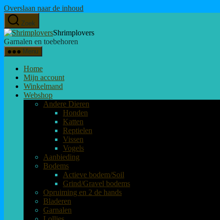
Overslaan naar de inhoud
Zoek
Shrimplovers
Garnalen en toebehoren
Menu
Home
Mijn account
Winkelmand
Webshop
Andere Dieren
Honden
Katten
Reptielen
Vissen
Vogels
Aanbieding
Bodems
Actieve bodem/Soil
Grind/Gravel bodems
Opruiming en 2 de hands
Bladeren
Garnalen
Lollies