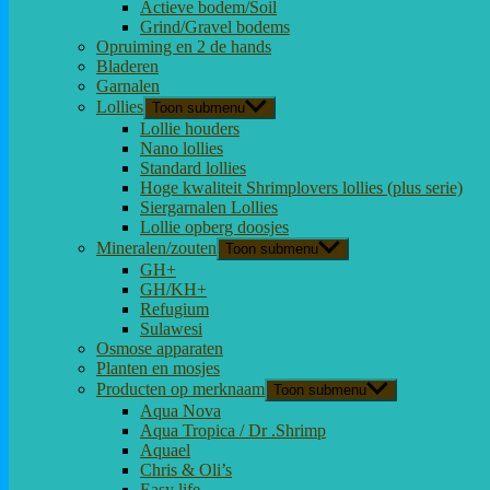
Actieve bodem/Soil
Grind/Gravel bodems
Opruiming en 2 de hands
Bladeren
Garnalen
Lollies
Toon submenu
Lollie houders
Nano lollies
Standard lollies
Hoge kwaliteit Shrimplovers lollies (plus serie)
Siergarnalen Lollies
Lollie opberg doosjes
Mineralen/zouten
Toon submenu
GH+
GH/KH+
Refugium
Sulawesi
Osmose apparaten
Planten en mosjes
Producten op merknaam
Toon submenu
Aqua Nova
Aqua Tropica / Dr .Shrimp
Aquael
Chris & Oli’s
Easy life