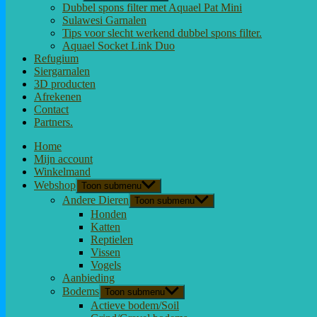
Dubbel spons filter met Aquael Pat Mini
Sulawesi Garnalen
Tips voor slecht werkend dubbel spons filter.
Aquael Socket Link Duo
Refugium
Siergarnalen
3D producten
Afrekenen
Contact
Partners.
Home
Mijn account
Winkelmand
Webshop
Toon submenu
Andere Dieren
Toon submenu
Honden
Katten
Reptielen
Vissen
Vogels
Aanbieding
Bodems
Toon submenu
Actieve bodem/Soil