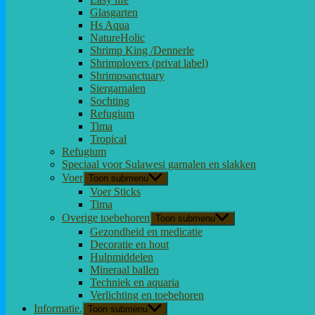
Glasgarten
Hs Aqua
NatureHolic
Shrimp King /Dennerle
Shrimplovers (privat label)
Shrimpsanctuary
Siergarnalen
Sochting
Refugium
Tima
Tropical
Refugium
Speciaal voor Sulawesi garnalen en slakken
Voer
Toon submenu
Voer Sticks
Tima
Overige toebehoren
Toon submenu
Gezondheid en medicatie
Decoratie en hout
Hulpmiddelen
Mineraal ballen
Techniek en aquaria
Verlichting en toebehoren
Informatie.
Toon submenu