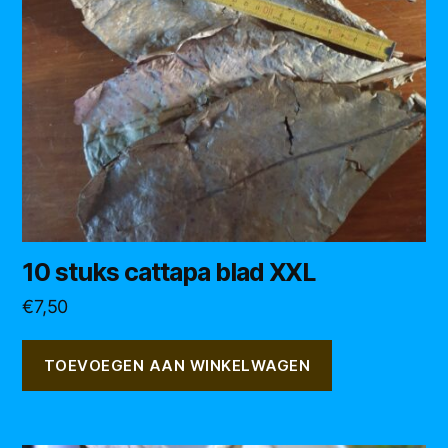
10 stuks cattapa blad XXL
€
7,50
TOEVOEGEN AAN WINKELWAGEN