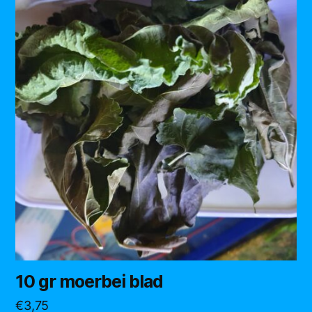
10 gr moerbei blad
€
3,75