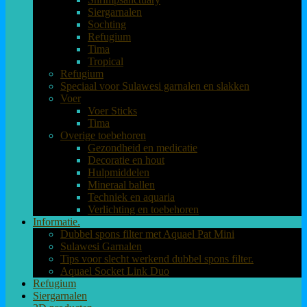
Siergarnalen
Sochting
Refugium
Tima
Tropical
Refugium
Speciaal voor Sulawesi garnalen en slakken
Voer
Voer Sticks
Tima
Overige toebehoren
Gezondheid en medicatie
Decoratie en hout
Hulpmiddelen
Mineraal ballen
Techniek en aquaria
Verlichting en toebehoren
Informatie.
Dubbel spons filter met Aquael Pat Mini
Sulawesi Garnalen
Tips voor slecht werkend dubbel spons filter.
Aquael Socket Link Duo
Refugium
Siergarnalen