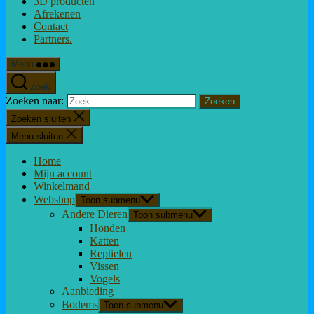
3D producten
Afrekenen
Contact
Partners.
Menu
Zoek
Zoeken naar:
Zoeken sluiten
Menu sluiten
Home
Mijn account
Winkelmand
Webshop
Toon submenu
Andere Dieren
Toon submenu
Honden
Katten
Reptielen
Vissen
Vogels
Aanbieding
Bodems
Toon submenu