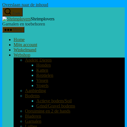
Overslaan naar de inhoud
Zoek
Shrimplovers
Garnalen en toebehoren
Menu
Home
Mijn account
Winkelmand
Webshop
Andere Dieren
Honden
Katten
Reptielen
Vissen
Vogels
Aanbieding
Bodems
Actieve bodem/Soil
Grind/Gravel bodems
Opruiming en 2 de hands
Bladeren
Garnalen
Lollies