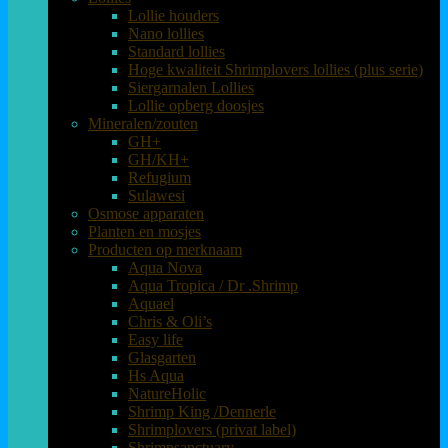
Lollie houders
Nano lollies
Standard lollies
Hoge kwaliteit Shrimplovers lollies (plus serie)
Siergarnalen Lollies
Lollie opberg doosjes
Mineralen/zouten
GH+
GH/KH+
Refugium
Sulawesi
Osmose apparaten
Planten en mosjes
Producten op merknaam
Aqua Nova
Aqua Tropica / Dr .Shrimp
Aquael
Chris & Oli’s
Easy life
Glasgarten
Hs Aqua
NatureHolic
Shrimp King /Dennerle
Shrimplovers (privat label)
Shrimpsanctuary