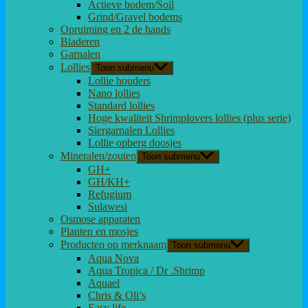
Actieve bodem/Soil
Grind/Gravel bodems
Opruiming en 2 de hands
Bladeren
Garnalen
Lollies
Toon submenu
Lollie houders
Nano lollies
Standard lollies
Hoge kwaliteit Shrimplovers lollies (plus serie)
Siergarnalen Lollies
Lollie opberg doosjes
Mineralen/zouten
Toon submenu
GH+
GH/KH+
Refugium
Sulawesi
Osmose apparaten
Planten en mosjes
Producten op merknaam
Toon submenu
Aqua Nova
Aqua Tropica / Dr .Shrimp
Aquael
Chris & Oli’s
Easy life