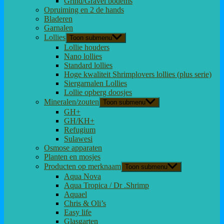
Grind/Gravel bodems
Opruiming en 2 de hands
Bladeren
Garnalen
Lollies
Toon submenu
Lollie houders
Nano lollies
Standard lollies
Hoge kwaliteit Shrimplovers lollies (plus serie)
Siergarnalen Lollies
Lollie opberg doosjes
Mineralen/zouten
Toon submenu
GH+
GH/KH+
Refugium
Sulawesi
Osmose apparaten
Planten en mosjes
Producten op merknaam
Toon submenu
Aqua Nova
Aqua Tropica / Dr .Shrimp
Aquael
Chris & Oli’s
Easy life
Glasgarten