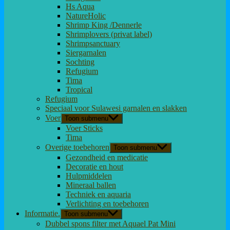
Hs Aqua
NatureHolic
Shrimp King /Dennerle
Shrimplovers (privat label)
Shrimpsanctuary
Siergarnalen
Sochting
Refugium
Tima
Tropical
Refugium
Speciaal voor Sulawesi garnalen en slakken
Voer
Toon submenu
Voer Sticks
Tima
Overige toebehoren
Toon submenu
Gezondheid en medicatie
Decoratie en hout
Hulpmiddelen
Mineraal ballen
Techniek en aquaria
Verlichting en toebehoren
Informatie.
Toon submenu
Dubbel spons filter met Aquael Pat Mini