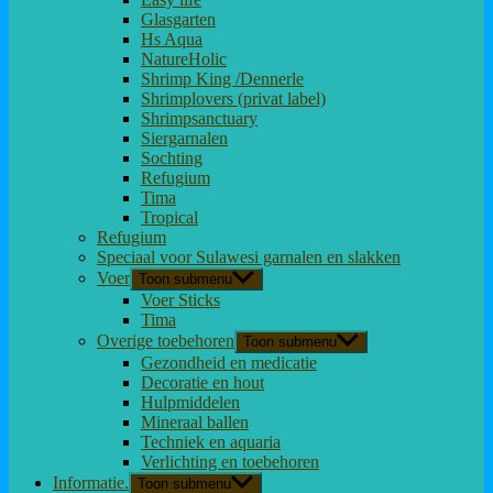
Glasgarten
Hs Aqua
NatureHolic
Shrimp King /Dennerle
Shrimplovers (privat label)
Shrimpsanctuary
Siergarnalen
Sochting
Refugium
Tima
Tropical
Refugium
Speciaal voor Sulawesi garnalen en slakken
Voer
Toon submenu
Voer Sticks
Tima
Overige toebehoren
Toon submenu
Gezondheid en medicatie
Decoratie en hout
Hulpmiddelen
Mineraal ballen
Techniek en aquaria
Verlichting en toebehoren
Informatie.
Toon submenu