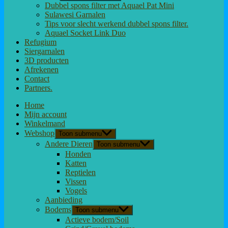
Dubbel spons filter met Aquael Pat Mini
Sulawesi Garnalen
Tips voor slecht werkend dubbel spons filter.
Aquael Socket Link Duo
Refugium
Siergarnalen
3D producten
Afrekenen
Contact
Partners.
Home
Mijn account
Winkelmand
Webshop
Toon submenu
Andere Dieren
Toon submenu
Honden
Katten
Reptielen
Vissen
Vogels
Aanbieding
Bodems
Toon submenu
Actieve bodem/Soil