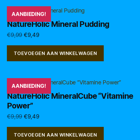
AANBIEDING!
NatureHolic Mineral Pudding
Oorspronkelijke
Huidige
€
9,99
€
9,49
prijs
prijs
was:
is:
TOEVOEGEN AAN WINKELWAGEN
€9,99.
€9,49.
AANBIEDING!
NatureHolic MineralCube “Vitamine
Power”
Oorspronkelijke
Huidige
€
9,99
€
9,49
prijs
prijs
was:
is:
TOEVOEGEN AAN WINKELWAGEN