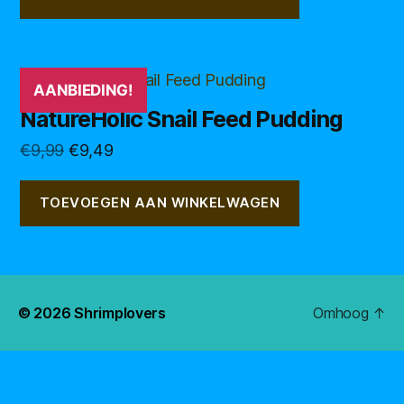
€7,99.
€7,49.
AANBIEDING!
NatureHolic Snail Feed Pudding
Oorspronkelijke
Huidige
€
9,99
€
9,49
prijs
prijs
was:
is:
TOEVOEGEN AAN WINKELWAGEN
€9,99.
€9,49.
© 2026
Shrimplovers
Omhoog
↑