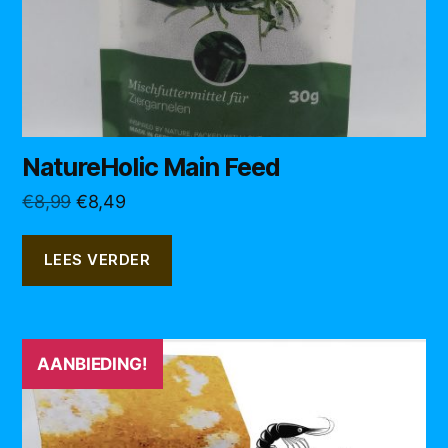
NatureHolic Main Feed
Oorspronkelijke
Huidige
€
8,99
€
8,49
prijs
prijs
was:
is:
LEES VERDER
€8,99.
€8,49.
AANBIEDING!