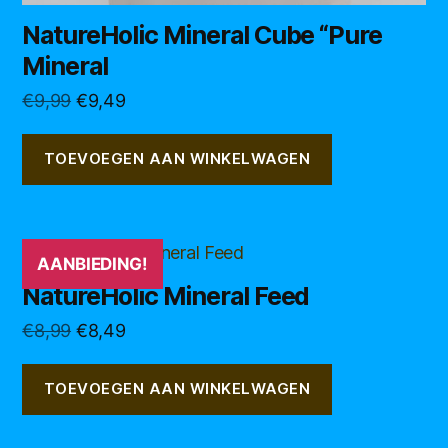
NatureHolic Mineral Cube “Pure
Mineral
Oorspronkelijke
Huidige
€
9,99
€
9,49
prijs
prijs
was:
is:
TOEVOEGEN AAN WINKELWAGEN
€9,99.
€9,49.
AANBIEDING!
NatureHolic Mineral Feed
Oorspronkelijke
Huidige
€
8,99
€
8,49
prijs
prijs
was:
is:
TOEVOEGEN AAN WINKELWAGEN
€8,99.
€8,49.