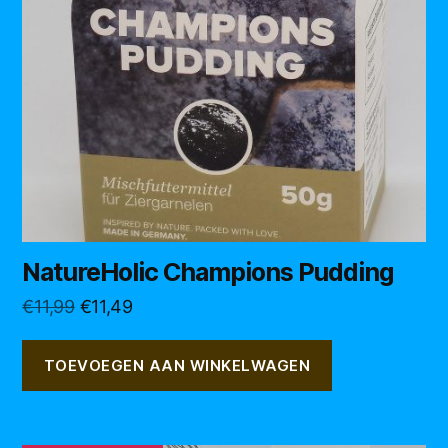
NatureHolic Champions Pudding
Oorspronkelijke
Huidige
€
11,99
€
11,49
prijs
prijs
was:
is:
TOEVOEGEN AAN WINKELWAGEN
€11,99.
€11,49.