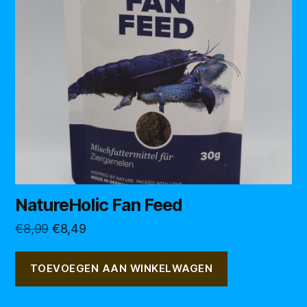
NatureHolic Fan Feed
Oorspronkelijke
Huidige
€
8,99
€
8,49
prijs
prijs
was:
is:
TOEVOEGEN AAN WINKELWAGEN
€8,99.
€8,49.