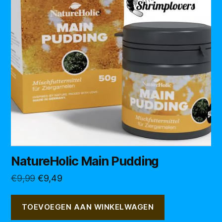
NatureHolic Main Pudding
Oorspronkelijke
Huidige
€
9,99
€
9,49
prijs
prijs
was:
is:
TOEVOEGEN AAN WINKELWAGEN
€9,99.
€9,49.