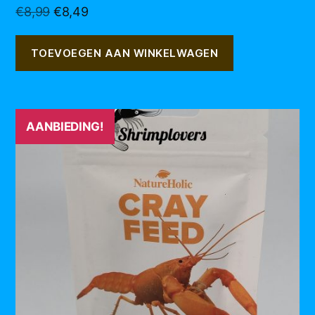
Oorspronkelijke
Huidige
€
8,99
€
8,49
prijs
prijs
was:
is:
TOEVOEGEN AAN WINKELWAGEN
€8,99.
€8,49.
AANBIEDING!