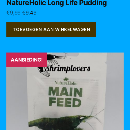
NatureHolic Long Life Pudding
Oorspronkelijke
Huidige
€
9,99
€
9,49
prijs
prijs
was:
is:
TOEVOEGEN AAN WINKELWAGEN
€9,99.
€9,49.
AANBIEDING!