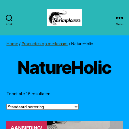
Zoek
Menu
Shrimplovers
Home
/
Producten op merknaam
/ NatureHolic
NatureHolic
Toont alle 16 resultaten
AANBIEDING!