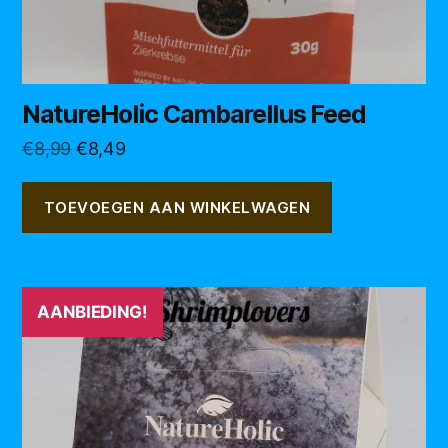
NatureHolic Cambarellus Feed
Oorspronkelijke
Huidige
€
8,99
€
8,49
prijs
prijs
was:
is:
TOEVOEGEN AAN WINKELWAGEN
€8,99.
€8,49.
AANBIEDING!