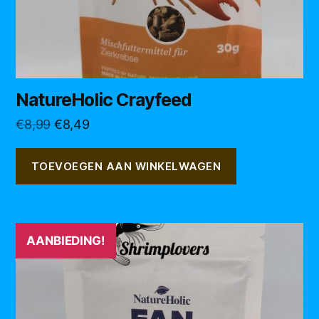
NatureHolic Crayfeed
Oorspronkelijke
Huidige
€
8,99
€
8,49
prijs
prijs
was:
is:
TOEVOEGEN AAN WINKELWAGEN
€8,99.
€8,49.
AANBIEDING!