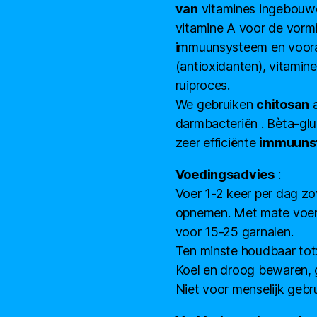
van
vitamines ingebouwd
vitamine A voor de vormi
immuunsysteem en vooral
(antioxidanten), vitamin
ruiproces.
We gebruiken
chitosan
a
darmbacteriën . Bèta-gl
zeer efficiënte
immuunst
Voedingsadvies
:
Voer 1-2 keer per dag zo
opnemen. Met mate voer
voor 15-25 garnalen.
Ten minste houdbaar tot:
Koel en droog bewaren, 
Niet voor menselijk gebr