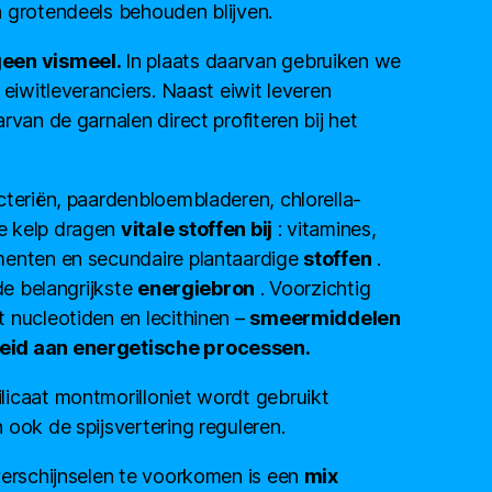
 grotendeels behouden blijven.
geen vismeel.
In plaats daarvan gebruiken we
 eiwitleveranciers. Naast eiwit leveren
rvan de garnalen direct profiteren bij het
cteriën, paardenbloembladeren, chlorella-
e kelp dragen
vitale stoffen bij
: vitamines,
menten en secundaire plantaardige
stoffen
.
 de belangrijkste
energiebron
. Voorzichtig
 nucleotiden en lecithinen –
smeermiddelen
eid aan energetische processen.
icaat montmorilloniet wordt gebruikt
 ook de spijsvertering reguleren.
verschijnselen te voorkomen is een
mix