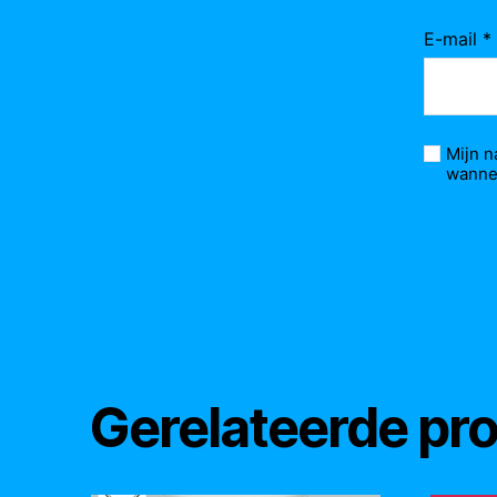
E-mail
*
Mijn n
wannee
Gerelateerde pr