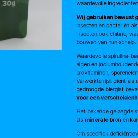
waardevolle ingrediënten
Wij gebruiken bewust 
insecten en bacteriën als
insecten ook chitine, waa
bouwen van hun schelp.
Waardevolle spirulina-ba
algen en jodiumhoudend
provitaminen, sporenele
Verwerkte rijst dient als
gedroogde biergist bevat
voor een verscheidenh
Het bekende gelaagde sil
als
minerale
bron en kan
Om specifiek deficiëntie