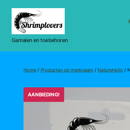
Shrimplovers
Garnalen en toebehoren
Home
/
Producten op merknaam
/
NatureHolic
/ N
AANBIEDING!