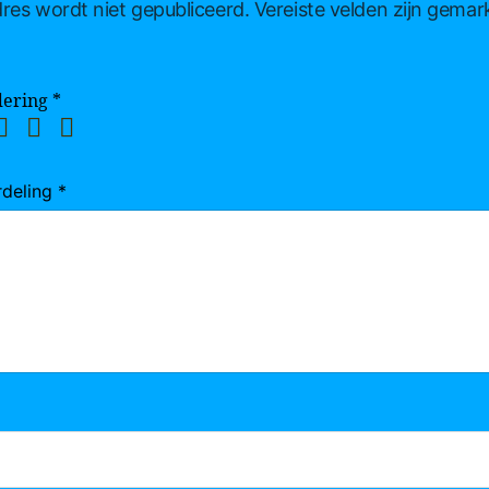
res wordt niet gepubliceerd.
Vereiste velden zijn gema
dering
*
rdeling
*