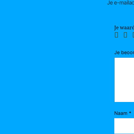
Je e-mailad
Je waar
Je beoo
Naam
*