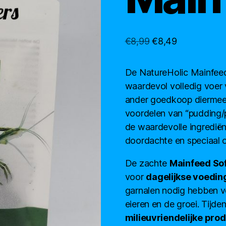
Oorspronkelijke
Huidige
€
8,99
€
8,49
prijs
prijs
was:
is:
De NatureHolic Mainfeed
€8,99.
€8,49.
waardevol volledig voer v
ander goedkoop diermeel
voordelen van “pudding/
de waardevolle ingrediënt
doordachte en speciaal 
De zachte
Mainfeed So
voor
dagelijkse voedin
garnalen nodig hebben v
eieren en de groei. Tijd
milieuvriendelijke prod