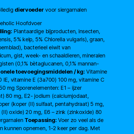
lledig
diervoeder
voor siergarnalen
eholic Hoofdvoer
ling:
Plantaardige bijproducten, insecten,
ensis, 5% kelp, 5% Chlorella vulgaris), graan,
emblad), bacterieel eiwit van
cum, gist, week- en schaaldieren, mineralen
 gisten (0,1% bètaglucanen, 0,1% mannan-
ionele toevoegingsmiddelen / kg:
Vitamine
0 IE, vitamine E (3a700) 100 mg, vitamine C
50 mg Sporenelementen: E1 – ijzer
t) 80 mg, E2- jodium (calciumjodaat,
oper (koper (II) sulfaat, pentahydraat) 5 mg,
I) oxide) 20 mg, E6 – zink (zinkoxide) 80
ergarnalen
Toepassing:
Voer zo veel als de
ten kunnen opnemen, 1-2 keer per dag. Met