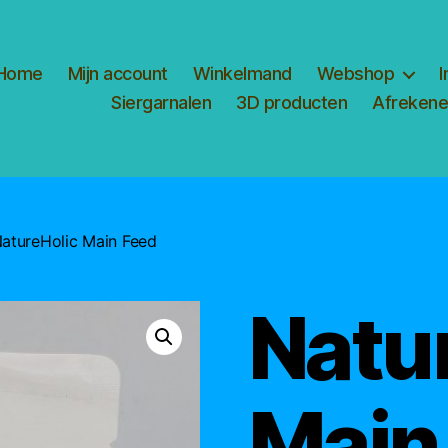
Home
Mijn account
Winkelmand
Webshop
I
Siergarnalen
3D producten
Afreken
atureHolic Main Feed
Natu
Main