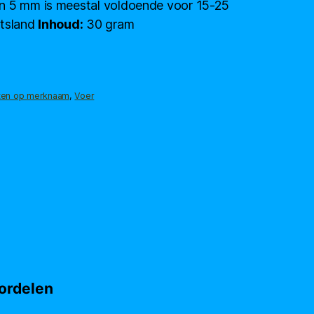
n 5 mm is meestal voldoende voor 15-25
itsland
Inhoud:
30 gram
ten op merknaam
,
Voer
ordelen