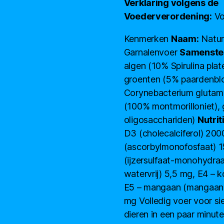
Verklaring volgens de
Voederverordening:
Vo
Kenmerken
Naam:
Natur
Garnalenvoer
Samenstel
algen (10% Spirulina plat
groenten (5% paardenblo
Corynebacterium glutami
(100% montmorilloniet),
oligosacchariden)
Nutrit
D3 (cholecalciferol) 200
(ascorbylmonofosfaat) 1
(ijzersulfaat-monohydraa
watervrij) 5,5 mg, E4 – k
E5 – mangaan (mangaan (I
mg Volledig voer voor si
dieren in een paar minu