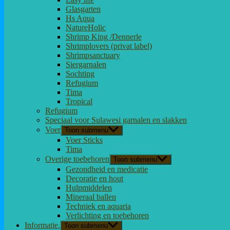
Glasgarten
Hs Aqua
NatureHolic
Shrimp King /Dennerle
Shrimplovers (privat label)
Shrimpsanctuary
Siergarnalen
Sochting
Refugium
Tima
Tropical
Refugium
Speciaal voor Sulawesi garnalen en slakken
Voer
Toon submenu
Voer Sticks
Tima
Overige toebehoren
Toon submenu
Gezondheid en medicatie
Decoratie en hout
Hulpmiddelen
Mineraal ballen
Techniek en aquaria
Verlichting en toebehoren
Informatie.
Toon submenu