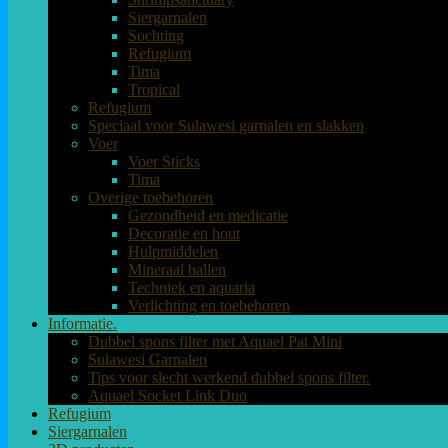
Siergarnalen
Sochting
Refugium
Tima
Tropical
Refugium
Speciaal voor Sulawesi garnalen en slakken
Voer
Voer Sticks
Tima
Overige toebehoren
Gezondheid en medicatie
Decoratie en hout
Hulpmiddelen
Mineraal ballen
Techniek en aquaria
Verlichting en toebehoren
Informatie.
Dubbel spons filter met Aquael Pat Mini
Sulawesi Garnalen
Tips voor slecht werkend dubbel spons filter.
Aquael Socket Link Duo
Refugium
Siergarnalen