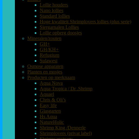
Lollie houders
Nano lollies
Standard lollies
Hoge kwaliteit Shrimplovers lollies (plus serie)
Siergarnalen Lollies
Lollie opberg doosjes
Mineralen/zouten
GH+
GH/KH+
Refugium
Sulawesi
Osmose apparaten
Planten en mosjes
Producten op merknaam
Aqua Nova
Aqua Tropica / Dr .Shrimp
Aquael
Chris & Oli’s
Easy life
Glasgarten
Hs Aqua
NatureHolic
Shrimp King /Dennerle
Shrimplovers (privat label)
Shrimpsanctuary