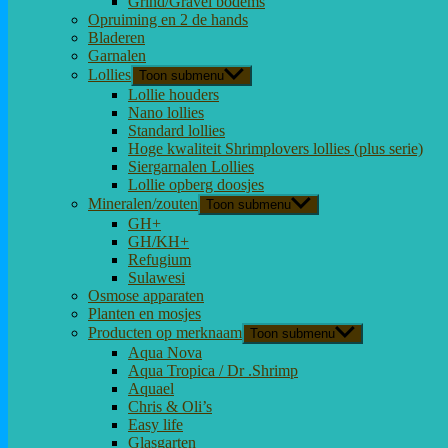
Grind/Gravel bodems
Opruiming en 2 de hands
Bladeren
Garnalen
Lollies
Toon submenu
Lollie houders
Nano lollies
Standard lollies
Hoge kwaliteit Shrimplovers lollies (plus serie)
Siergarnalen Lollies
Lollie opberg doosjes
Mineralen/zouten
Toon submenu
GH+
GH/KH+
Refugium
Sulawesi
Osmose apparaten
Planten en mosjes
Producten op merknaam
Toon submenu
Aqua Nova
Aqua Tropica / Dr .Shrimp
Aquael
Chris & Oli’s
Easy life
Glasgarten