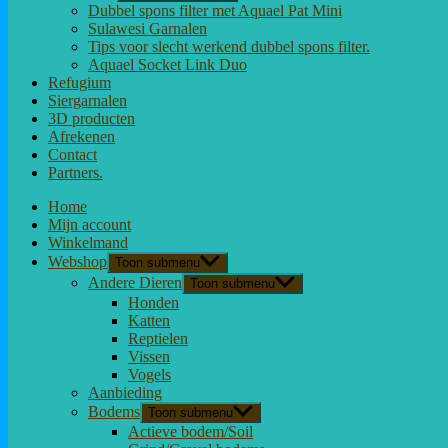
Dubbel spons filter met Aquael Pat Mini
Sulawesi Garnalen
Tips voor slecht werkend dubbel spons filter.
Aquael Socket Link Duo
Refugium
Siergarnalen
3D producten
Afrekenen
Contact
Partners.
Home
Mijn account
Winkelmand
Webshop
Toon submenu
Andere Dieren
Toon submenu
Honden
Katten
Reptielen
Vissen
Vogels
Aanbieding
Bodems
Toon submenu
Actieve bodem/Soil