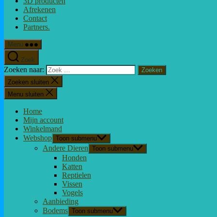
3D producten
Afrekenen
Contact
Partners.
Menu
Zoek
Zoeken naar:
Zoeken sluiten
Menu sluiten
Home
Mijn account
Winkelmand
Webshop
Toon submenu
Andere Dieren
Toon submenu
Honden
Katten
Reptielen
Vissen
Vogels
Aanbieding
Bodems
Toon submenu