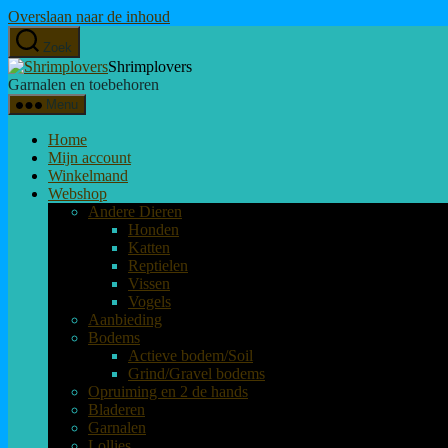
Overslaan naar de inhoud
Zoek
Shrimplovers
Garnalen en toebehoren
Menu
Home
Mijn account
Winkelmand
Webshop
Andere Dieren
Honden
Katten
Reptielen
Vissen
Vogels
Aanbieding
Bodems
Actieve bodem/Soil
Grind/Gravel bodems
Opruiming en 2 de hands
Bladeren
Garnalen
Lollies