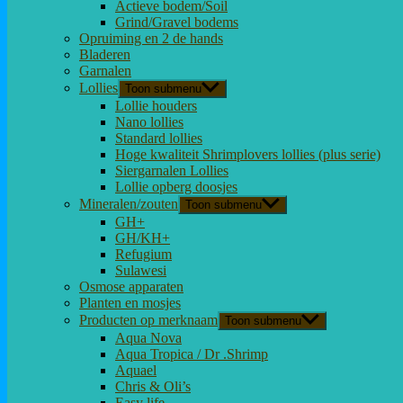
Actieve bodem/Soil
Grind/Gravel bodems
Opruiming en 2 de hands
Bladeren
Garnalen
Lollies
Toon submenu
Lollie houders
Nano lollies
Standard lollies
Hoge kwaliteit Shrimplovers lollies (plus serie)
Siergarnalen Lollies
Lollie opberg doosjes
Mineralen/zouten
Toon submenu
GH+
GH/KH+
Refugium
Sulawesi
Osmose apparaten
Planten en mosjes
Producten op merknaam
Toon submenu
Aqua Nova
Aqua Tropica / Dr .Shrimp
Aquael
Chris & Oli’s
Easy life