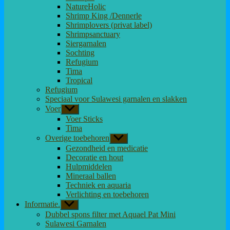
NatureHolic
Shrimp King /Dennerle
Shrimplovers (privat label)
Shrimpsanctuary
Siergarnalen
Sochting
Refugium
Tima
Tropical
Refugium
Speciaal voor Sulawesi garnalen en slakken
Voer
Toon
submenu
Voer Sticks
Tima
Overige toebehoren
Toon
submenu
Gezondheid en medicatie
Decoratie en hout
Hulpmiddelen
Mineraal ballen
Techniek en aquaria
Verlichting en toebehoren
Informatie.
Toon
submenu
Dubbel spons filter met Aquael Pat Mini
Sulawesi Garnalen