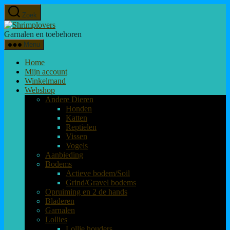
Overslaan
Zoek
naar
Shrimplovers
de
Garnalen en toebehoren
inhoud
Menu
Home
Mijn account
Winkelmand
Webshop
Andere Dieren
Honden
Katten
Reptielen
Vissen
Vogels
Aanbieding
Bodems
Actieve bodem/Soil
Grind/Gravel bodems
Opruiming en 2 de hands
Bladeren
Garnalen
Lollies
Lollie houders