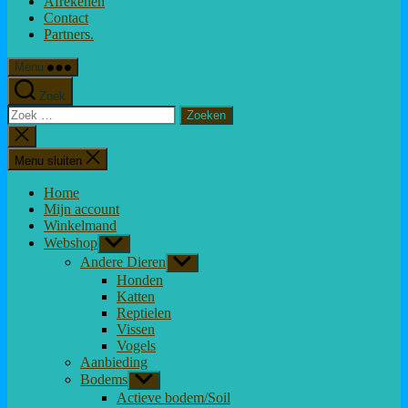
Afrekenen
Contact
Partners.
Menu
Zoek
Zoeken
naar:
Zoeken
sluiten
Menu sluiten
Home
Mijn account
Winkelmand
Webshop
Toon
submenu
Andere Dieren
Toon
submenu
Honden
Katten
Reptielen
Vissen
Vogels
Aanbieding
Bodems
Toon
submenu
Actieve bodem/Soil