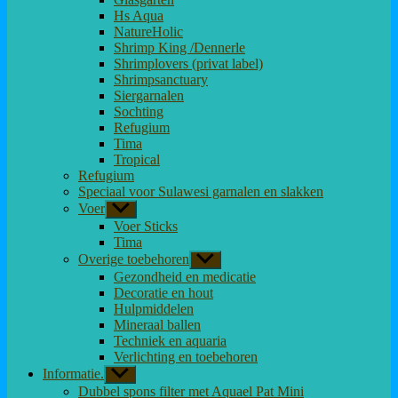
Hs Aqua
NatureHolic
Shrimp King /Dennerle
Shrimplovers (privat label)
Shrimpsanctuary
Siergarnalen
Sochting
Refugium
Tima
Tropical
Refugium
Speciaal voor Sulawesi garnalen en slakken
Voer
Toon
submenu
Voer Sticks
Tima
Overige toebehoren
Toon
submenu
Gezondheid en medicatie
Decoratie en hout
Hulpmiddelen
Mineraal ballen
Techniek en aquaria
Verlichting en toebehoren
Informatie.
Toon
submenu
Dubbel spons filter met Aquael Pat Mini