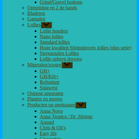
Grind/Gravel bodems
Opruiming en 2 de hands
Bladeren
Garnalen
Lollies
Toon
submenu
Lollie houders
Nano lollies
Standard lollies
Hoge kwaliteit Shrimplovers lollies (plus serie)
Siergarnalen Lollies
Lollie opberg doosjes
Mineralen/zouten
Toon
submenu
GH+
GH/KH+
Refugium
Sulawesi
Osmose apparaten
Planten en mosjes
Producten op merknaam
Toon
submenu
Aqua Nova
Aqua Tropica / Dr .Shrimp
Aquael
Chris & Oli’s
Easy life
Glasgarten