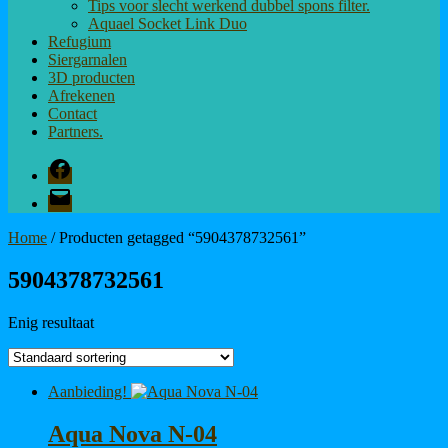
Tips voor slecht werkend dubbel spons filter.
Aquael Socket Link Duo
Refugium
Siergarnalen
3D producten
Afrekenen
Contact
Partners.
Facebook
E-
mail
Home
/ Producten getagged “5904378732561”
5904378732561
Enig resultaat
Aanbieding!
Aqua Nova N-04