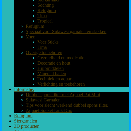
Sochting
Refugium
Tima
Tropical
Refugium
Speciaal voor Sulawesi garnalen en slakken
Voer
Voer Sticks
Tima
Overige toebehoren
Gezondheid en medicatie
Decoratie en hout
Hulpmiddelen
Mineraal ballen
Techniek en aquaria
Verlichting en toebehoren
Informatie.
Dubbel spons filter met Aquael Pat Mini
Sulawesi Garnalen
Tips voor slecht werkend dubbel spons filter.
Aquael Socket Link Duo
Refugium
Siergarnalen
3D producten