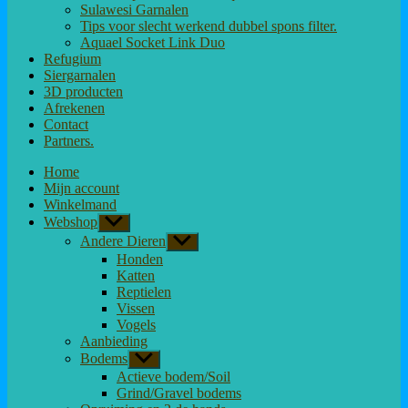
Sulawesi Garnalen
Tips voor slecht werkend dubbel spons filter.
Aquael Socket Link Duo
Refugium
Siergarnalen
3D producten
Afrekenen
Contact
Partners.
Home
Mijn account
Winkelmand
Webshop
Toon
submenu
Andere Dieren
Toon
submenu
Honden
Katten
Reptielen
Vissen
Vogels
Aanbieding
Bodems
Toon
submenu
Actieve bodem/Soil
Grind/Gravel bodems