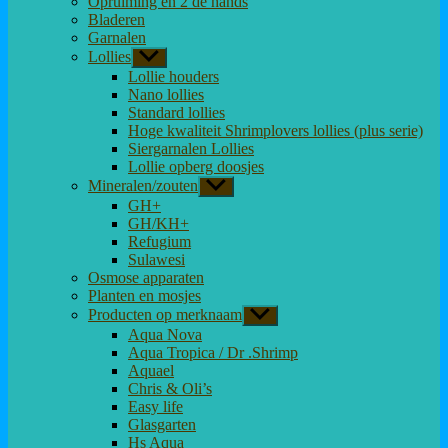
Opruiming en 2 de hands
Bladeren
Garnalen
Lollies
Toon
submenu
Lollie houders
Nano lollies
Standard lollies
Hoge kwaliteit Shrimplovers lollies (plus serie)
Siergarnalen Lollies
Lollie opberg doosjes
Mineralen/zouten
Toon
submenu
GH+
GH/KH+
Refugium
Sulawesi
Osmose apparaten
Planten en mosjes
Producten op merknaam
Toon
submenu
Aqua Nova
Aqua Tropica / Dr .Shrimp
Aquael
Chris & Oli’s
Easy life
Glasgarten
Hs Aqua