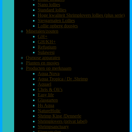
Nano lollies
Standard lollies
Hoge kwaliteit Shrimplovers lollies (plus serie)
Siergarnalen Lollies
Lollie opberg doosjes
Mineralen/zouten
GH+
GH/KH+
Refugium
Sulawesi
Osmose apparaten
Planten en mosjes
Producten op merknaam
Aqua Nova
Aqua Tropica / Dr .Shrimp
Aquael
Chris & Oli’s
Easy life
Glasgarten
Hs Aqua
NatureHolic
Shrimp King /Dennerle
Shrimplovers (privat label)
Shrimpsanctuary
Siergarnalen