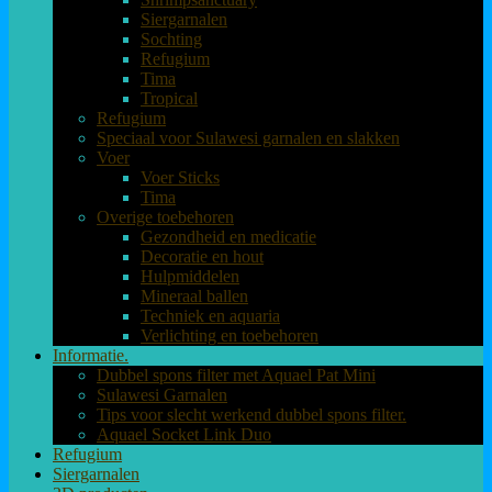
Siergarnalen
Sochting
Refugium
Tima
Tropical
Refugium
Speciaal voor Sulawesi garnalen en slakken
Voer
Voer Sticks
Tima
Overige toebehoren
Gezondheid en medicatie
Decoratie en hout
Hulpmiddelen
Mineraal ballen
Techniek en aquaria
Verlichting en toebehoren
Informatie.
Dubbel spons filter met Aquael Pat Mini
Sulawesi Garnalen
Tips voor slecht werkend dubbel spons filter.
Aquael Socket Link Duo
Refugium
Siergarnalen