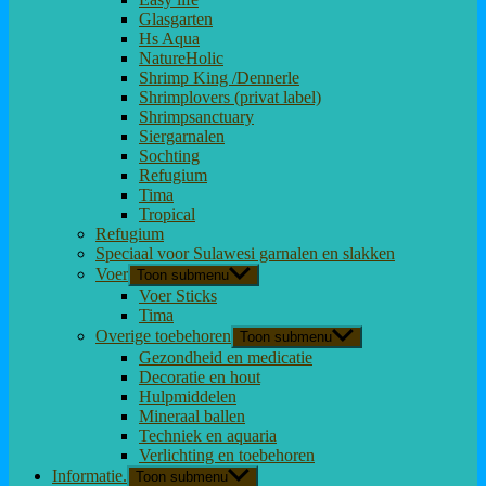
Glasgarten
Hs Aqua
NatureHolic
Shrimp King /Dennerle
Shrimplovers (privat label)
Shrimpsanctuary
Siergarnalen
Sochting
Refugium
Tima
Tropical
Refugium
Speciaal voor Sulawesi garnalen en slakken
Voer
Toon submenu
Voer Sticks
Tima
Overige toebehoren
Toon submenu
Gezondheid en medicatie
Decoratie en hout
Hulpmiddelen
Mineraal ballen
Techniek en aquaria
Verlichting en toebehoren
Informatie.
Toon submenu