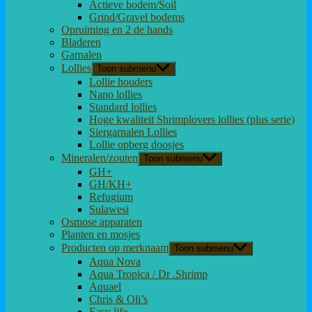
Actieve bodem/Soil
Grind/Gravel bodems
Opruiming en 2 de hands
Bladeren
Garnalen
Lollies
Toon submenu
Lollie houders
Nano lollies
Standard lollies
Hoge kwaliteit Shrimplovers lollies (plus serie)
Siergarnalen Lollies
Lollie opberg doosjes
Mineralen/zouten
Toon submenu
GH+
GH/KH+
Refugium
Sulawesi
Osmose apparaten
Planten en mosjes
Producten op merknaam
Toon submenu
Aqua Nova
Aqua Tropica / Dr .Shrimp
Aquael
Chris & Oli’s
Easy life