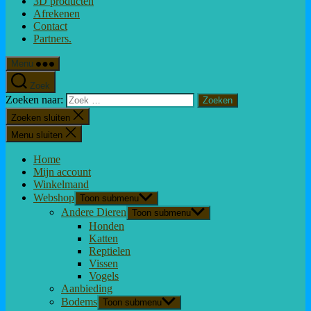
3D producten
Afrekenen
Contact
Partners.
Menu
Zoek
Zoeken naar:
Zoeken sluiten
Menu sluiten
Home
Mijn account
Winkelmand
Webshop
Toon submenu
Andere Dieren
Toon submenu
Honden
Katten
Reptielen
Vissen
Vogels
Aanbieding
Bodems
Toon submenu