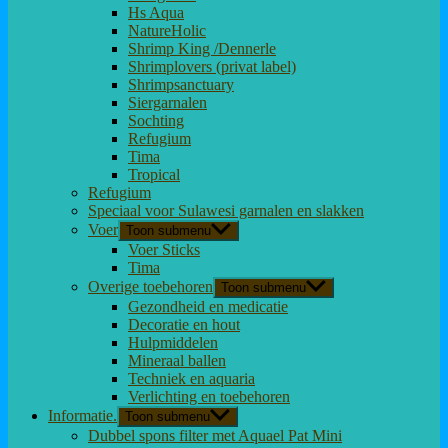
Hs Aqua
NatureHolic
Shrimp King /Dennerle
Shrimplovers (privat label)
Shrimpsanctuary
Siergarnalen
Sochting
Refugium
Tima
Tropical
Refugium
Speciaal voor Sulawesi garnalen en slakken
Voer
Toon submenu
Voer Sticks
Tima
Overige toebehoren
Toon submenu
Gezondheid en medicatie
Decoratie en hout
Hulpmiddelen
Mineraal ballen
Techniek en aquaria
Verlichting en toebehoren
Informatie.
Toon submenu
Dubbel spons filter met Aquael Pat Mini