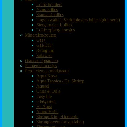
Lollie houders
Nano lollies
Standard lollies
Hoge kwaliteit Shrimplovers lollies (plus serie)
Siergarnalen Lollies
Lollie opberg doosjes
Mineralen/zouten
GH+
GH/KH+
Refugium
Sulawesi
Osmose apparaten
Planten en mosjes
Producten op merknaam
Aqua Nova
Aqua Tropica / Dr .Shrimp
Aquael
Chris & Oli’s
Easy life
Glasgarten
Hs Aqua
NatureHolic
Shrimp King /Dennerle
Shrimplovers (privat label)
Shrimpsanctuary