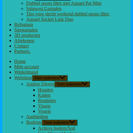
Dubbel spons filter met Aquael Pat Mini
Sulawesi Garnalen
Tips voor slecht werkend dubbel spons filter.
Aquael Socket Link Duo
Refugium
Siergarnalen
3D producten
Afrekenen
Contact
Partners.
Home
Mijn account
Winkelmand
Webshop
Toon submenu
Andere Dieren
Toon submenu
Honden
Katten
Reptielen
Vissen
Vogels
Aanbieding
Bodems
Toon submenu
Actieve bodem/Soil