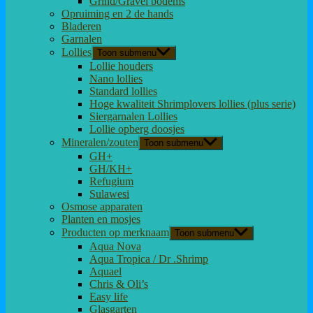
Grind/Gravel bodems
Opruiming en 2 de hands
Bladeren
Garnalen
Lollies
Toon submenu
Lollie houders
Nano lollies
Standard lollies
Hoge kwaliteit Shrimplovers lollies (plus serie)
Siergarnalen Lollies
Lollie opberg doosjes
Mineralen/zouten
Toon submenu
GH+
GH/KH+
Refugium
Sulawesi
Osmose apparaten
Planten en mosjes
Producten op merknaam
Toon submenu
Aqua Nova
Aqua Tropica / Dr .Shrimp
Aquael
Chris & Oli’s
Easy life
Glasgarten