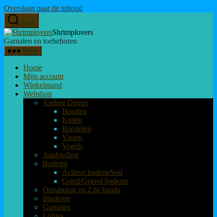
Overslaan naar de inhoud
Zoek
Shrimplovers
Garnalen en toebehoren
Menu
Home
Mijn account
Winkelmand
Webshop
Andere Dieren
Honden
Katten
Reptielen
Vissen
Vogels
Aanbieding
Bodems
Actieve bodem/Soil
Grind/Gravel bodems
Opruiming en 2 de hands
Bladeren
Garnalen
Lollies