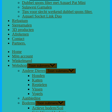
Dubbel spons filter met Aquael Pat Mini
Sulawesi Garnalen
Tips voor slecht werkend dubbel spons filter.
Aquael Socket Link Duo
Refugium
Siergarnalen
3D producten
Afrekenen
Contact
Partners.
Home
Mijn account
Winkelmand
Webshop
Toon submenu
Andere Dieren
Toon submenu
Honden
Katten
Reptielen
Vissen
Vogels
Aanbieding
Bodems
Toon submenu
Actieve bodem/Soil