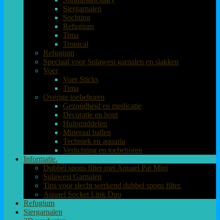
Siergarnalen
Sochting
Refugium
Tima
Tropical
Refugium
Speciaal voor Sulawesi garnalen en slakken
Voer
Voer Sticks
Tima
Overige toebehoren
Gezondheid en medicatie
Decoratie en hout
Hulpmiddelen
Mineraal ballen
Techniek en aquaria
Verlichting en toebehoren
Informatie.
Dubbel spons filter met Aquael Pat Mini
Sulawesi Garnalen
Tips voor slecht werkend dubbel spons filter.
Aquael Socket Link Duo
Refugium
Siergarnalen