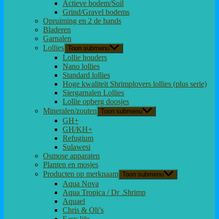
Actieve bodem/Soil
Grind/Gravel bodems
Opruiming en 2 de hands
Bladeren
Garnalen
Lollies
Toon submenu
Lollie houders
Nano lollies
Standard lollies
Hoge kwaliteit Shrimplovers lollies (plus serie)
Siergarnalen Lollies
Lollie opberg doosjes
Mineralen/zouten
Toon submenu
GH+
GH/KH+
Refugium
Sulawesi
Osmose apparaten
Planten en mosjes
Producten op merknaam
Toon submenu
Aqua Nova
Aqua Tropica / Dr .Shrimp
Aquael
Chris & Oli’s
Easy life