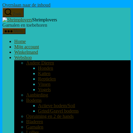
Overslaan naar de inhoud
Zoek
Shrimplovers
Garnalen en toebehoren
Menu
Home
Mijn account
Winkelmand
Webshop
Andere Dieren
Honden
Katten
Reptielen
Vissen
Vogels
Aanbieding
Bodems
Actieve bodem/Soil
Grind/Gravel bodems
Opruiming en 2 de hands
Bladeren
Garnalen
Lollies