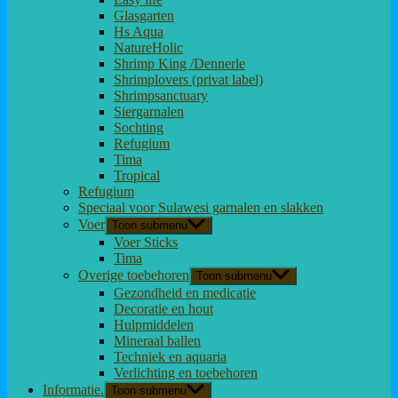
Glasgarten
Hs Aqua
NatureHolic
Shrimp King /Dennerle
Shrimplovers (privat label)
Shrimpsanctuary
Siergarnalen
Sochting
Refugium
Tima
Tropical
Refugium
Speciaal voor Sulawesi garnalen en slakken
Voer
Toon submenu
Voer Sticks
Tima
Overige toebehoren
Toon submenu
Gezondheid en medicatie
Decoratie en hout
Hulpmiddelen
Mineraal ballen
Techniek en aquaria
Verlichting en toebehoren
Informatie.
Toon submenu