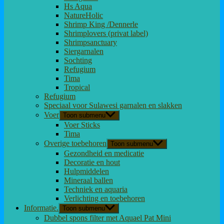
Hs Aqua
NatureHolic
Shrimp King /Dennerle
Shrimplovers (privat label)
Shrimpsanctuary
Siergarnalen
Sochting
Refugium
Tima
Tropical
Refugium
Speciaal voor Sulawesi garnalen en slakken
Voer
Toon submenu
Voer Sticks
Tima
Overige toebehoren
Toon submenu
Gezondheid en medicatie
Decoratie en hout
Hulpmiddelen
Mineraal ballen
Techniek en aquaria
Verlichting en toebehoren
Informatie.
Toon submenu
Dubbel spons filter met Aquael Pat Mini