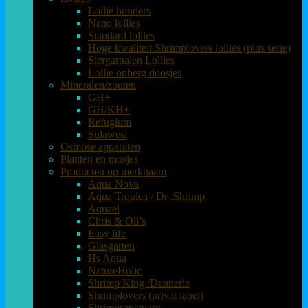
Lollie houders
Nano lollies
Standard lollies
Hoge kwaliteit Shrimplovers lollies (plus serie)
Siergarnalen Lollies
Lollie opberg doosjes
Mineralen/zouten
GH+
GH/KH+
Refugium
Sulawesi
Osmose apparaten
Planten en mosjes
Producten op merknaam
Aqua Nova
Aqua Tropica / Dr .Shrimp
Aquael
Chris & Oli’s
Easy life
Glasgarten
Hs Aqua
NatureHolic
Shrimp King /Dennerle
Shrimplovers (privat label)
Shrimpsanctuary