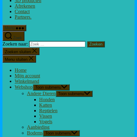
3D producten
Afrekenen
Contact
Partners.
Menu
Zoek
Zoeken naar:
Zoeken sluiten
Menu sluiten
Home
Mijn account
Winkelmand
Webshop
Toon submenu
Andere Dieren
Toon submenu
Honden
Katten
Reptielen
Vissen
Vogels
Aanbieding
Bodems
Toon submenu