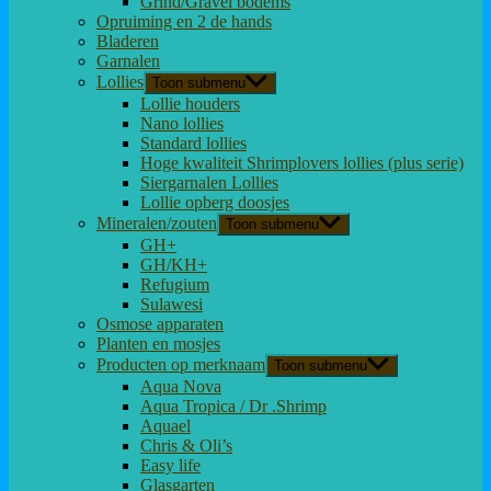
Grind/Gravel bodems
Opruiming en 2 de hands
Bladeren
Garnalen
Lollies
Toon submenu
Lollie houders
Nano lollies
Standard lollies
Hoge kwaliteit Shrimplovers lollies (plus serie)
Siergarnalen Lollies
Lollie opberg doosjes
Mineralen/zouten
Toon submenu
GH+
GH/KH+
Refugium
Sulawesi
Osmose apparaten
Planten en mosjes
Producten op merknaam
Toon submenu
Aqua Nova
Aqua Tropica / Dr .Shrimp
Aquael
Chris & Oli’s
Easy life
Glasgarten