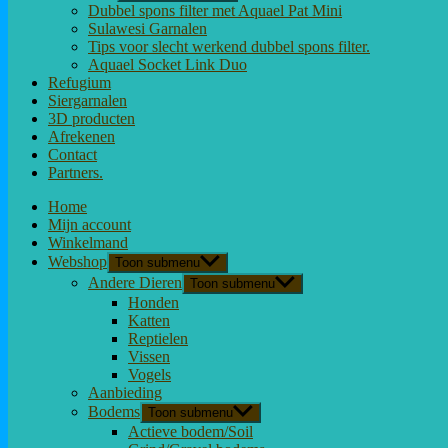
Dubbel spons filter met Aquael Pat Mini
Sulawesi Garnalen
Tips voor slecht werkend dubbel spons filter.
Aquael Socket Link Duo
Refugium
Siergarnalen
3D producten
Afrekenen
Contact
Partners.
Home
Mijn account
Winkelmand
Webshop
Toon submenu
Andere Dieren
Toon submenu
Honden
Katten
Reptielen
Vissen
Vogels
Aanbieding
Bodems
Toon submenu
Actieve bodem/Soil