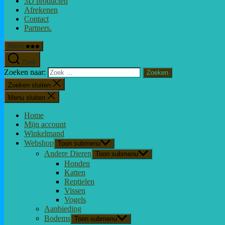
3D producten
Afrekenen
Contact
Partners.
Menu
Zoek
Zoeken naar:
Zoeken sluiten
Menu sluiten
Home
Mijn account
Winkelmand
Webshop
Toon submenu
Andere Dieren
Toon submenu
Honden
Katten
Reptielen
Vissen
Vogels
Aanbieding
Bodems
Toon submenu