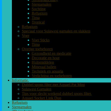
Siergarnalen
Sochting
Refugium
Tima
Tropical
Refugium
Speciaal voor Sulawesi garnalen en slakken
Voer
Voer Sticks
Tima
Overige toebehoren
Gezondheid en medicatie
Decoratie en hout
Hulpmiddelen
Mineraal ballen
Techniek en aquaria
Verlichting en toebehoren
Informatie.
Dubbel spons filter met Aquael Pat Mini
Sulawesi Garnalen
Tips voor slecht werkend dubbel spons filter.
Aquael Socket Link Duo
Refugium
Siergarnalen