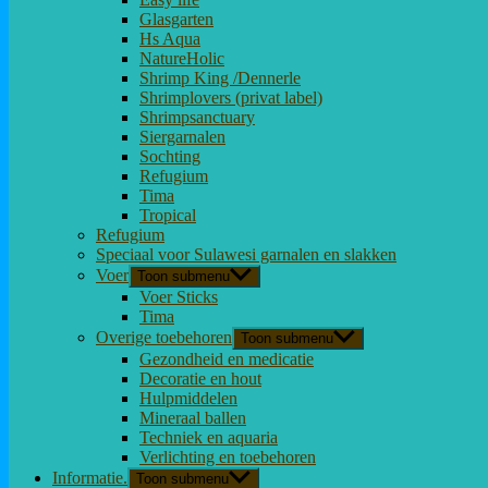
Glasgarten
Hs Aqua
NatureHolic
Shrimp King /Dennerle
Shrimplovers (privat label)
Shrimpsanctuary
Siergarnalen
Sochting
Refugium
Tima
Tropical
Refugium
Speciaal voor Sulawesi garnalen en slakken
Voer
Toon submenu
Voer Sticks
Tima
Overige toebehoren
Toon submenu
Gezondheid en medicatie
Decoratie en hout
Hulpmiddelen
Mineraal ballen
Techniek en aquaria
Verlichting en toebehoren
Informatie.
Toon submenu