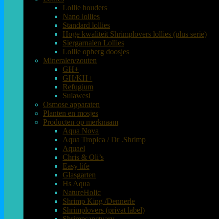
Lollie houders
Nano lollies
Standard lollies
Hoge kwaliteit Shrimplovers lollies (plus serie)
Siergarnalen Lollies
Lollie opberg doosjes
Mineralen/zouten
GH+
GH/KH+
Refugium
Sulawesi
Osmose apparaten
Planten en mosjes
Producten op merknaam
Aqua Nova
Aqua Tropica / Dr .Shrimp
Aquael
Chris & Oli’s
Easy life
Glasgarten
Hs Aqua
NatureHolic
Shrimp King /Dennerle
Shrimplovers (privat label)
Shrimpsanctuary