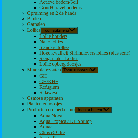
Actieve bodem/Soil
Grind/Gravel bodems
Opruiming en 2 de hands
Bladeren
Garnalen
Lollies
Toon submenu
Lollie houders
Nano lollies
Standard lollies
Hoge kwaliteit Shrimplovers lollies (plus serie)
Siergarnalen Lollies
Lollie opberg doosjes
Mineralen/zouten
Toon submenu
GH+
GH/KH+
Refugium
Sulawesi
Osmose apparaten
Planten en mosjes
Producten op merknaam
Toon submenu
Aqua Nova
Aqua Tropica / Dr .Shrimp
Aquael
Chris & Oli’s
Easy life