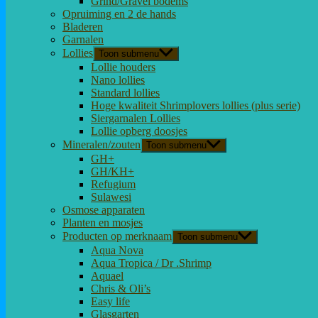
Grind/Gravel bodems
Opruiming en 2 de hands
Bladeren
Garnalen
Lollies
Toon submenu
Lollie houders
Nano lollies
Standard lollies
Hoge kwaliteit Shrimplovers lollies (plus serie)
Siergarnalen Lollies
Lollie opberg doosjes
Mineralen/zouten
Toon submenu
GH+
GH/KH+
Refugium
Sulawesi
Osmose apparaten
Planten en mosjes
Producten op merknaam
Toon submenu
Aqua Nova
Aqua Tropica / Dr .Shrimp
Aquael
Chris & Oli’s
Easy life
Glasgarten