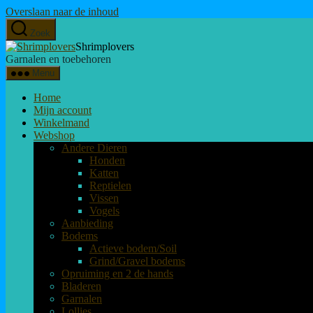
Overslaan naar de inhoud
Zoek
Shrimplovers
Garnalen en toebehoren
Menu
Home
Mijn account
Winkelmand
Webshop
Andere Dieren
Honden
Katten
Reptielen
Vissen
Vogels
Aanbieding
Bodems
Actieve bodem/Soil
Grind/Gravel bodems
Opruiming en 2 de hands
Bladeren
Garnalen
Lollies