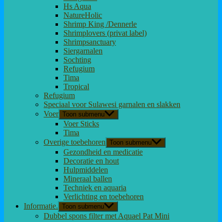
Hs Aqua
NatureHolic
Shrimp King /Dennerle
Shrimplovers (privat label)
Shrimpsanctuary
Siergarnalen
Sochting
Refugium
Tima
Tropical
Refugium
Speciaal voor Sulawesi garnalen en slakken
Voer
Toon submenu
Voer Sticks
Tima
Overige toebehoren
Toon submenu
Gezondheid en medicatie
Decoratie en hout
Hulpmiddelen
Mineraal ballen
Techniek en aquaria
Verlichting en toebehoren
Informatie.
Toon submenu
Dubbel spons filter met Aquael Pat Mini