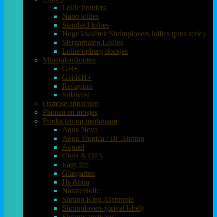
Lollie houders
Nano lollies
Standard lollies
Hoge kwaliteit Shrimplovers lollies (plus serie)
Siergarnalen Lollies
Lollie opberg doosjes
Mineralen/zouten
GH+
GH/KH+
Refugium
Sulawesi
Osmose apparaten
Planten en mosjes
Producten op merknaam
Aqua Nova
Aqua Tropica / Dr .Shrimp
Aquael
Chris & Oli’s
Easy life
Glasgarten
Hs Aqua
NatureHolic
Shrimp King /Dennerle
Shrimplovers (privat label)
Shrimpsanctuary