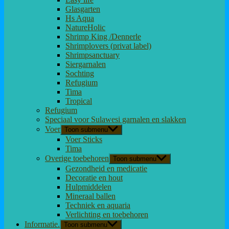
Glasgarten
Hs Aqua
NatureHolic
Shrimp King /Dennerle
Shrimplovers (privat label)
Shrimpsanctuary
Siergarnalen
Sochting
Refugium
Tima
Tropical
Refugium
Speciaal voor Sulawesi garnalen en slakken
Voer
Toon submenu
Voer Sticks
Tima
Overige toebehoren
Toon submenu
Gezondheid en medicatie
Decoratie en hout
Hulpmiddelen
Mineraal ballen
Techniek en aquaria
Verlichting en toebehoren
Informatie.
Toon submenu