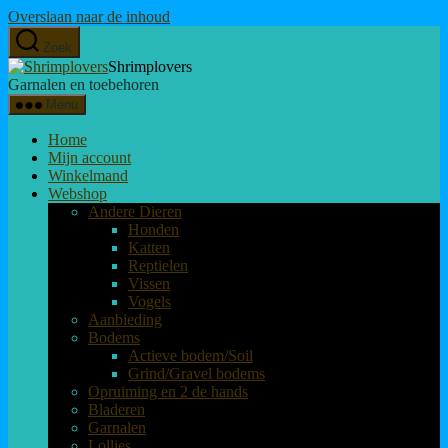
Overslaan naar de inhoud
Zoek
Shrimplovers
Garnalen en toebehoren
Menu
Home
Mijn account
Winkelmand
Webshop
Andere Dieren
Honden
Katten
Reptielen
Vissen
Vogels
Aanbieding
Bodems
Actieve bodem/Soil
Grind/Gravel bodems
Opruiming en 2 de hands
Bladeren
Garnalen
Lollies