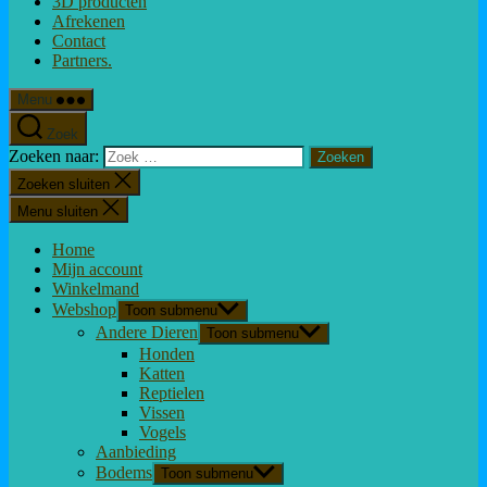
3D producten
Afrekenen
Contact
Partners.
Menu
Zoek
Zoeken naar:
Zoeken sluiten
Menu sluiten
Home
Mijn account
Winkelmand
Webshop
Toon submenu
Andere Dieren
Toon submenu
Honden
Katten
Reptielen
Vissen
Vogels
Aanbieding
Bodems
Toon submenu