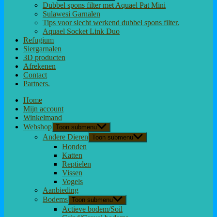
Dubbel spons filter met Aquael Pat Mini
Sulawesi Garnalen
Tips voor slecht werkend dubbel spons filter.
Aquael Socket Link Duo
Refugium
Siergarnalen
3D producten
Afrekenen
Contact
Partners.
Home
Mijn account
Winkelmand
Webshop
Toon submenu
Andere Dieren
Toon submenu
Honden
Katten
Reptielen
Vissen
Vogels
Aanbieding
Bodems
Toon submenu
Actieve bodem/Soil