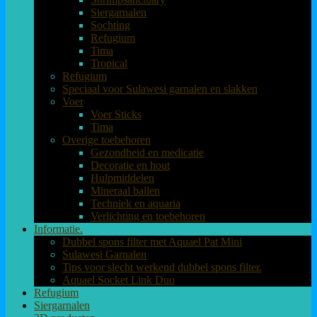
Siergarnalen
Sochting
Refugium
Tima
Tropical
Refugium
Speciaal voor Sulawesi garnalen en slakken
Voer
Voer Sticks
Tima
Overige toebehoren
Gezondheid en medicatie
Decoratie en hout
Hulpmiddelen
Mineraal ballen
Techniek en aquaria
Verlichting en toebehoren
Informatie.
Dubbel spons filter met Aquael Pat Mini
Sulawesi Garnalen
Tips voor slecht werkend dubbel spons filter.
Aquael Socket Link Duo
Refugium
Siergarnalen