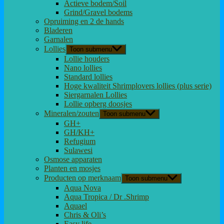
Actieve bodem/Soil
Grind/Gravel bodems
Opruiming en 2 de hands
Bladeren
Garnalen
Lollies
Toon submenu
Lollie houders
Nano lollies
Standard lollies
Hoge kwaliteit Shrimplovers lollies (plus serie)
Siergarnalen Lollies
Lollie opberg doosjes
Mineralen/zouten
Toon submenu
GH+
GH/KH+
Refugium
Sulawesi
Osmose apparaten
Planten en mosjes
Producten op merknaam
Toon submenu
Aqua Nova
Aqua Tropica / Dr .Shrimp
Aquael
Chris & Oli’s
Easy life