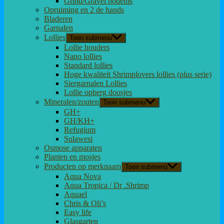
Grind/Gravel bodems
Opruiming en 2 de hands
Bladeren
Garnalen
Lollies
Toon submenu
Lollie houders
Nano lollies
Standard lollies
Hoge kwaliteit Shrimplovers lollies (plus serie)
Siergarnalen Lollies
Lollie opberg doosjes
Mineralen/zouten
Toon submenu
GH+
GH/KH+
Refugium
Sulawesi
Osmose apparaten
Planten en mosjes
Producten op merknaam
Toon submenu
Aqua Nova
Aqua Tropica / Dr .Shrimp
Aquael
Chris & Oli’s
Easy life
Glasgarten