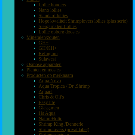
Lollie houders
Nano lollies
Standard lollies
Hoge kwaliteit Shrimplovers lollies (plus serie)
Siergarnalen Lollies
Lollie opberg doosjes
Mineralen/zouten
GH+
GH/KH+
Refugium
Sulawesi
Osmose apparaten
Planten en mosjes
Producten op merknaam
Aqua Nova
Aqua Tropica / Dr .Shrimp
Aquael
Chris & Oli’s
Easy life
Glasgarten
Hs Aqua
NatureHolic
Shrimp King /Dennerle
Shrimplovers (privat label)
Shrimpsanctuary