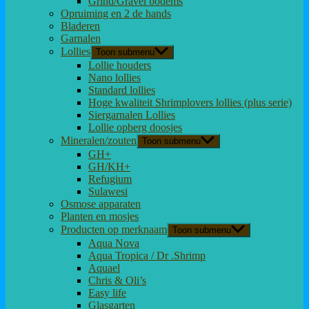
Grind/Gravel bodems
Opruiming en 2 de hands
Bladeren
Garnalen
Lollies
Toon submenu
Lollie houders
Nano lollies
Standard lollies
Hoge kwaliteit Shrimplovers lollies (plus serie)
Siergarnalen Lollies
Lollie opberg doosjes
Mineralen/zouten
Toon submenu
GH+
GH/KH+
Refugium
Sulawesi
Osmose apparaten
Planten en mosjes
Producten op merknaam
Toon submenu
Aqua Nova
Aqua Tropica / Dr .Shrimp
Aquael
Chris & Oli’s
Easy life
Glasgarten