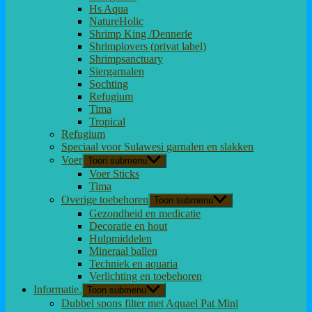
Hs Aqua
NatureHolic
Shrimp King /Dennerle
Shrimplovers (privat label)
Shrimpsanctuary
Siergarnalen
Sochting
Refugium
Tima
Tropical
Refugium
Speciaal voor Sulawesi garnalen en slakken
Voer
Toon submenu
Voer Sticks
Tima
Overige toebehoren
Toon submenu
Gezondheid en medicatie
Decoratie en hout
Hulpmiddelen
Mineraal ballen
Techniek en aquaria
Verlichting en toebehoren
Informatie.
Toon submenu
Dubbel spons filter met Aquael Pat Mini