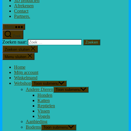
3D producten
Afrekenen
Contact
Partners.
Menu
Zoek
Zoeken naar:
Zoeken sluiten
Menu sluiten
Home
Mijn account
Winkelmand
Webshop
Toon submenu
Andere Dieren
Toon submenu
Honden
Katten
Reptielen
Vissen
Vogels
Aanbieding
Bodems
Toon submenu