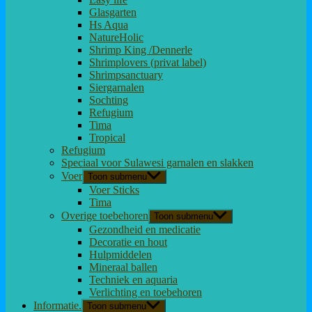
Glasgarten
Hs Aqua
NatureHolic
Shrimp King /Dennerle
Shrimplovers (privat label)
Shrimpsanctuary
Siergarnalen
Sochting
Refugium
Tima
Tropical
Refugium
Speciaal voor Sulawesi garnalen en slakken
Voer
Toon submenu
Voer Sticks
Tima
Overige toebehoren
Toon submenu
Gezondheid en medicatie
Decoratie en hout
Hulpmiddelen
Mineraal ballen
Techniek en aquaria
Verlichting en toebehoren
Informatie.
Toon submenu