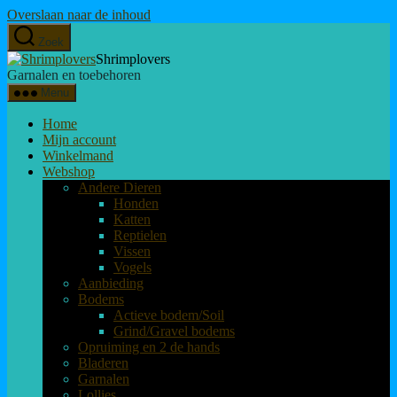
Overslaan naar de inhoud
Zoek
Shrimplovers
Garnalen en toebehoren
Menu
Home
Mijn account
Winkelmand
Webshop
Andere Dieren
Honden
Katten
Reptielen
Vissen
Vogels
Aanbieding
Bodems
Actieve bodem/Soil
Grind/Gravel bodems
Opruiming en 2 de hands
Bladeren
Garnalen
Lollies