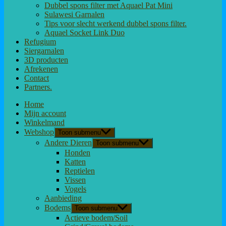
Dubbel spons filter met Aquael Pat Mini
Sulawesi Garnalen
Tips voor slecht werkend dubbel spons filter.
Aquael Socket Link Duo
Refugium
Siergarnalen
3D producten
Afrekenen
Contact
Partners.
Home
Mijn account
Winkelmand
Webshop
Toon submenu
Andere Dieren
Toon submenu
Honden
Katten
Reptielen
Vissen
Vogels
Aanbieding
Bodems
Toon submenu
Actieve bodem/Soil