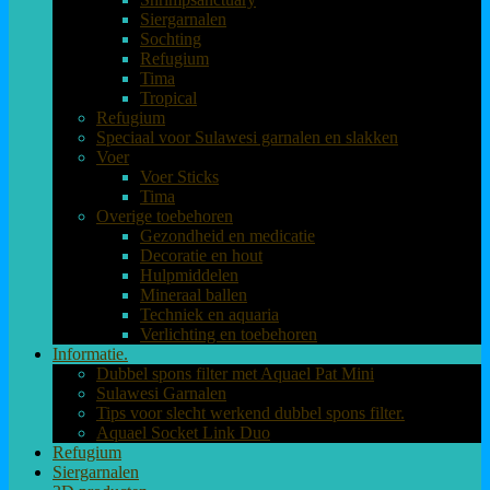
Siergarnalen
Sochting
Refugium
Tima
Tropical
Refugium
Speciaal voor Sulawesi garnalen en slakken
Voer
Voer Sticks
Tima
Overige toebehoren
Gezondheid en medicatie
Decoratie en hout
Hulpmiddelen
Mineraal ballen
Techniek en aquaria
Verlichting en toebehoren
Informatie.
Dubbel spons filter met Aquael Pat Mini
Sulawesi Garnalen
Tips voor slecht werkend dubbel spons filter.
Aquael Socket Link Duo
Refugium
Siergarnalen