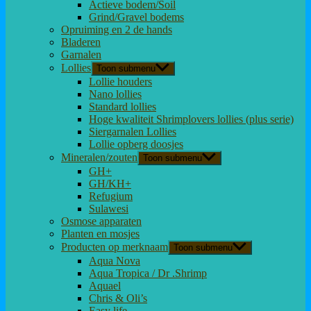
Actieve bodem/Soil
Grind/Gravel bodems
Opruiming en 2 de hands
Bladeren
Garnalen
Lollies
Toon submenu
Lollie houders
Nano lollies
Standard lollies
Hoge kwaliteit Shrimplovers lollies (plus serie)
Siergarnalen Lollies
Lollie opberg doosjes
Mineralen/zouten
Toon submenu
GH+
GH/KH+
Refugium
Sulawesi
Osmose apparaten
Planten en mosjes
Producten op merknaam
Toon submenu
Aqua Nova
Aqua Tropica / Dr .Shrimp
Aquael
Chris & Oli’s
Easy life