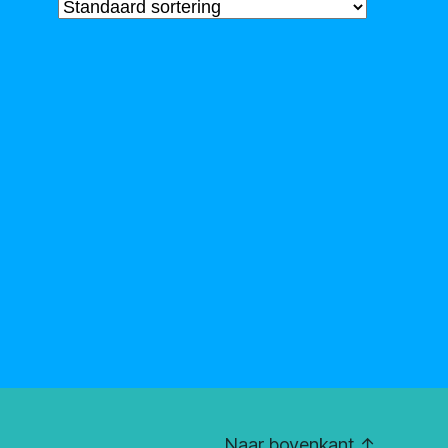
Naar bovenkant
↑