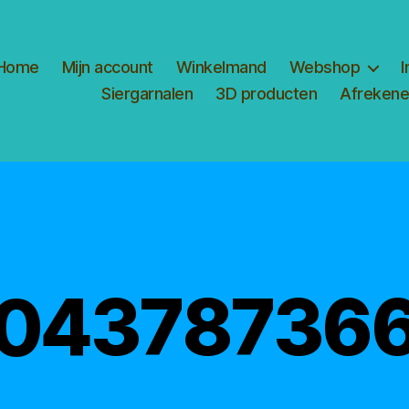
Home
Mijn account
Winkelmand
Webshop
I
Siergarnalen
3D producten
Afreken
04378736