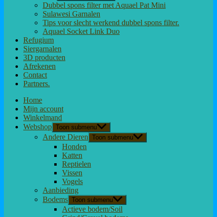
Dubbel spons filter met Aquael Pat Mini
Sulawesi Garnalen
Tips voor slecht werkend dubbel spons filter.
Aquael Socket Link Duo
Refugium
Siergarnalen
3D producten
Afrekenen
Contact
Partners.
Home
Mijn account
Winkelmand
Webshop
Toon submenu
Andere Dieren
Toon submenu
Honden
Katten
Reptielen
Vissen
Vogels
Aanbieding
Bodems
Toon submenu
Actieve bodem/Soil