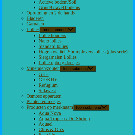
Actieve bodem/Soil
Grind/Gravel bodems
Opruiming en 2 de hands
Bladeren
Garnalen
Lollies
Toon submenu
Lollie houders
Nano lollies
Standard lollies
Hoge kwaliteit Shrimplovers lollies (plus serie)
Siergarnalen Lollies
Lollie opberg doosjes
Mineralen/zouten
Toon submenu
GH+
GH/KH+
Refugium
Sulawesi
Osmose apparaten
Planten en mosjes
Producten op merknaam
Toon submenu
Aqua Nova
Aqua Tropica / Dr .Shrimp
Aquael
Chris & Oli’s
Easy life