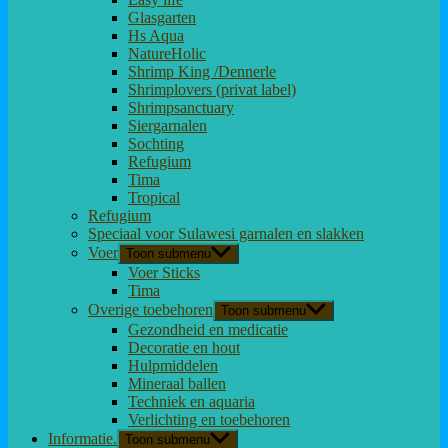
Glasgarten
Hs Aqua
NatureHolic
Shrimp King /Dennerle
Shrimplovers (privat label)
Shrimpsanctuary
Siergarnalen
Sochting
Refugium
Tima
Tropical
Refugium
Speciaal voor Sulawesi garnalen en slakken
Voer
Toon submenu
Voer Sticks
Tima
Overige toebehoren
Toon submenu
Gezondheid en medicatie
Decoratie en hout
Hulpmiddelen
Mineraal ballen
Techniek en aquaria
Verlichting en toebehoren
Informatie.
Toon submenu