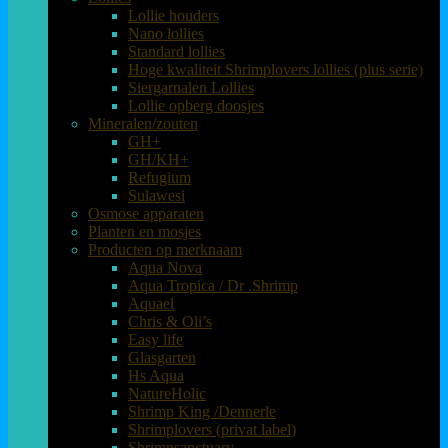
Lollie houders
Nano lollies
Standard lollies
Hoge kwaliteit Shrimplovers lollies (plus serie)
Siergarnalen Lollies
Lollie opberg doosjes
Mineralen/zouten
GH+
GH/KH+
Refugium
Sulawesi
Osmose apparaten
Planten en mosjes
Producten op merknaam
Aqua Nova
Aqua Tropica / Dr .Shrimp
Aquael
Chris & Oli’s
Easy life
Glasgarten
Hs Aqua
NatureHolic
Shrimp King /Dennerle
Shrimplovers (privat label)
Shrimpsanctuary