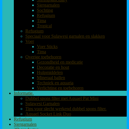
Siergarnalen
Sochting
Refugium
Tima
Tropical
Refugium
Speciaal voor Sulawesi garnalen en slakken
Voer
Voer Sticks
Tima
Overige toebehoren
Gezondheid en medicatie
Decoratie en hout
Hulpmiddelen
Mineraal ballen
Techniek en aquaria
Verlichting en toebehoren
Informatie.
Dubbel spons filter met Aquael Pat Mini
Sulawesi Garnalen
Tips voor slecht werkend dubbel spons filter.
Aquael Socket Link Duo
Refugium
Siergarnalen