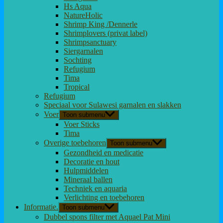
Hs Aqua
NatureHolic
Shrimp King /Dennerle
Shrimplovers (privat label)
Shrimpsanctuary
Siergarnalen
Sochting
Refugium
Tima
Tropical
Refugium
Speciaal voor Sulawesi garnalen en slakken
Voer
Toon submenu
Voer Sticks
Tima
Overige toebehoren
Toon submenu
Gezondheid en medicatie
Decoratie en hout
Hulpmiddelen
Mineraal ballen
Techniek en aquaria
Verlichting en toebehoren
Informatie.
Toon submenu
Dubbel spons filter met Aquael Pat Mini