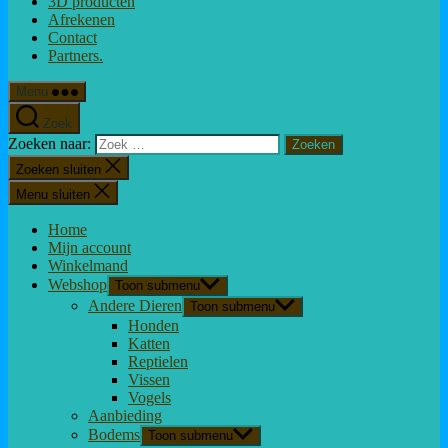
3D producten
Afrekenen
Contact
Partners.
Menu
Zoek
Zoeken naar:
Zoeken sluiten
Menu sluiten
Home
Mijn account
Winkelmand
Webshop
Toon submenu
Andere Dieren
Toon submenu
Honden
Katten
Reptielen
Vissen
Vogels
Aanbieding
Bodems
Toon submenu