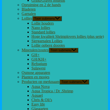
Grind/Gravel bodems
Opruiming en 2 de hands
Bladeren
Garnalen
Lollies
Toon submenu
Lollie houders
Nano lollies
Standard lollies
Hoge kwaliteit Shrimplovers lollies (plus serie)
Siergarnalen Lollies
Lollie opberg doosjes
Mineralen/zouten
Toon submenu
GH+
GH/KH+
Refugium
Sulawesi
Osmose apparaten
Planten en mosjes
Producten op merknaam
Toon submenu
Aqua Nova
Aqua Tropica / Dr .Shrimp
Aquael
Chris & Oli’s
Easy life
Glasgarten