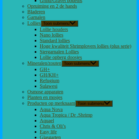
Grind/Gravel bodems
Opruiming en 2 de hands
Bladeren
Garnalen
Lollies
Toon submenu
Lollie houders
Nano lollies
Standard lollies
Hoge kwaliteit Shrimplovers lollies (plus serie)
Siergarnalen Lollies
Lollie opberg doosjes
Mineralen/zouten
Toon submenu
GH+
GH/KH+
Refugium
Sulawesi
Osmose apparaten
Planten en mosjes
Producten op merknaam
Toon submenu
Aqua Nova
Aqua Tropica / Dr .Shrimp
Aquael
Chris & Oli’s
Easy life
Glasgarten