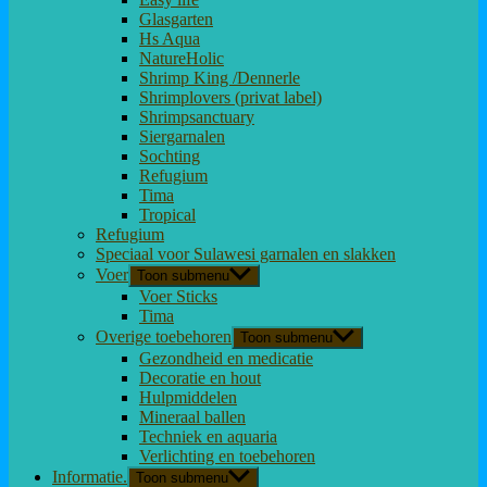
Glasgarten
Hs Aqua
NatureHolic
Shrimp King /Dennerle
Shrimplovers (privat label)
Shrimpsanctuary
Siergarnalen
Sochting
Refugium
Tima
Tropical
Refugium
Speciaal voor Sulawesi garnalen en slakken
Voer
Toon submenu
Voer Sticks
Tima
Overige toebehoren
Toon submenu
Gezondheid en medicatie
Decoratie en hout
Hulpmiddelen
Mineraal ballen
Techniek en aquaria
Verlichting en toebehoren
Informatie.
Toon submenu