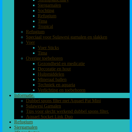
Siergarnalen
Sochting
Refugium
Tima
Tropical
Refugium
Speciaal voor Sulawesi garnalen en slakken
Voer
Voer Sticks
Tima
Overige toebehoren
Gezondheid en medicatie
Decoratie en hout
Hulpmiddelen
Mineraal ballen
Techniek en aquaria
Verlichting en toebehoren
Informatie.
Dubbel spons filter met Aquael Pat Mini
Sulawesi Garnalen
Tips voor slecht werkend dubbel spons filter.
Aquael Socket Link Duo
Refugium
Siergarnalen