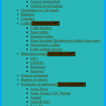
Actieve bodem/Soil
Grind/Gravel bodems
Opruiming en 2 de hands
Bladeren
Garnalen
Lollies
Toon submenu
Lollie houders
Nano lollies
Standard lollies
Hoge kwaliteit Shrimplovers lollies (plus serie)
Siergarnalen Lollies
Lollie opberg doosjes
Mineralen/zouten
Toon submenu
GH+
GH/KH+
Refugium
Sulawesi
Osmose apparaten
Planten en mosjes
Producten op merknaam
Toon submenu
Aqua Nova
Aqua Tropica / Dr .Shrimp
Aquael
Chris & Oli’s
Easy life