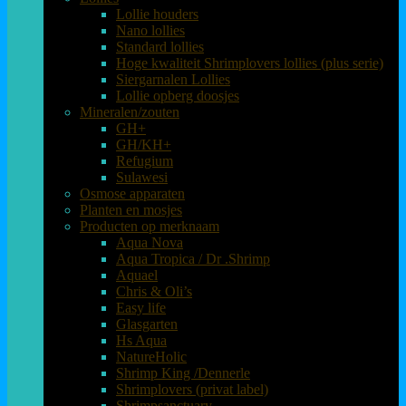
Lollie houders
Nano lollies
Standard lollies
Hoge kwaliteit Shrimplovers lollies (plus serie)
Siergarnalen Lollies
Lollie opberg doosjes
Mineralen/zouten
GH+
GH/KH+
Refugium
Sulawesi
Osmose apparaten
Planten en mosjes
Producten op merknaam
Aqua Nova
Aqua Tropica / Dr .Shrimp
Aquael
Chris & Oli’s
Easy life
Glasgarten
Hs Aqua
NatureHolic
Shrimp King /Dennerle
Shrimplovers (privat label)
Shrimpsanctuary