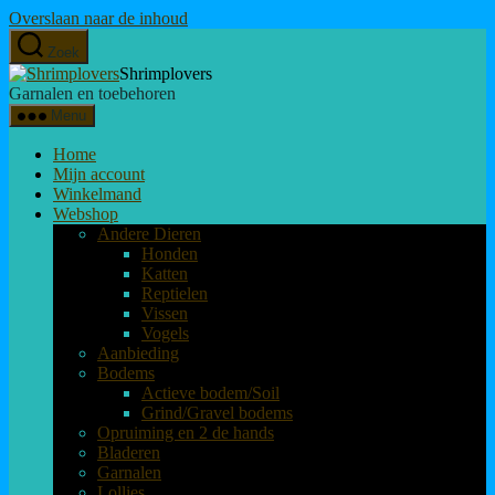
Overslaan naar de inhoud
Zoek
Shrimplovers
Garnalen en toebehoren
Menu
Home
Mijn account
Winkelmand
Webshop
Andere Dieren
Honden
Katten
Reptielen
Vissen
Vogels
Aanbieding
Bodems
Actieve bodem/Soil
Grind/Gravel bodems
Opruiming en 2 de hands
Bladeren
Garnalen
Lollies