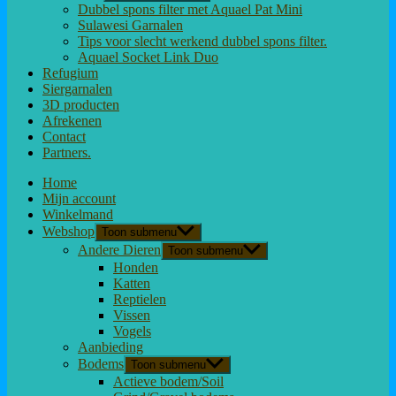
Dubbel spons filter met Aquael Pat Mini
Sulawesi Garnalen
Tips voor slecht werkend dubbel spons filter.
Aquael Socket Link Duo
Refugium
Siergarnalen
3D producten
Afrekenen
Contact
Partners.
Home
Mijn account
Winkelmand
Webshop
Toon submenu
Andere Dieren
Toon submenu
Honden
Katten
Reptielen
Vissen
Vogels
Aanbieding
Bodems
Toon submenu
Actieve bodem/Soil