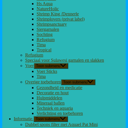
Hs Aqua
NatureHolic
Shrimp King /Dennerle
Shrimplovers (privat label)
Shrimpsanctuary
Siergarnalen
Sochting
Refugium
Tima
Tropical
Refugium
Speciaal voor Sulawesi garnalen en slakken
Voer
Toon submenu
Voer Sticks
Tima
Overige toebehoren
Toon submenu
Gezondheid en medicatie
Decoratie en hout
Hulpmiddelen
Mineraal ballen
Techniek en aquaria
Verlichting en toebehoren
Informatie.
Toon submenu
Dubbel spons filter met Aquael Pat Mini