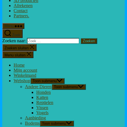
3D producten
Afrekenen
Contact
Partners.
Menu
Zoek
Zoeken naar:
Zoeken sluiten
Menu sluiten
Home
Mijn account
Winkelmand
Webshop
Toon submenu
Andere Dieren
Toon submenu
Honden
Katten
Reptielen
Vissen
Vogels
Aanbieding
Bodems
Toon submenu