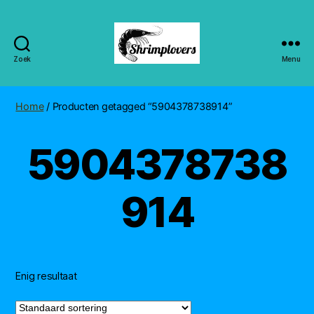
Zoek
Menu
Shrimplovers
Home
/ Producten getagged “5904378738914”
5904378738
914
Enig resultaat