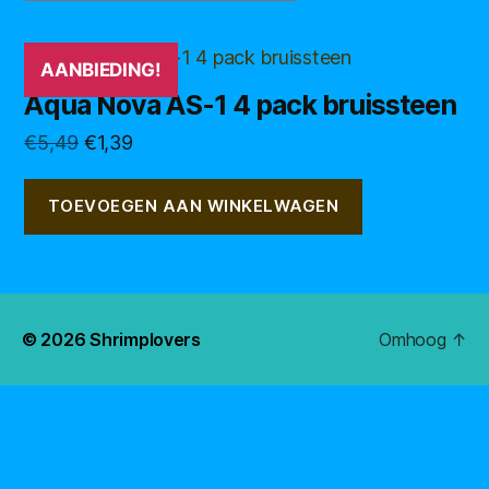
AANBIEDING!
Aqua Nova AS-1 4 pack bruissteen
Oorspronkelijke
Huidige
€
5,49
€
1,39
prijs
prijs
was:
is:
TOEVOEGEN AAN WINKELWAGEN
€5,49.
€1,39.
© 2026
Shrimplovers
Omhoog
↑