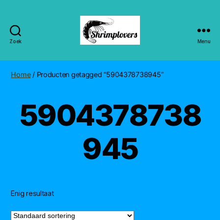
Zoek
Menu
Shrimplovers
Home
/ Producten getagged “5904378738945”
5904378738
945
Enig resultaat