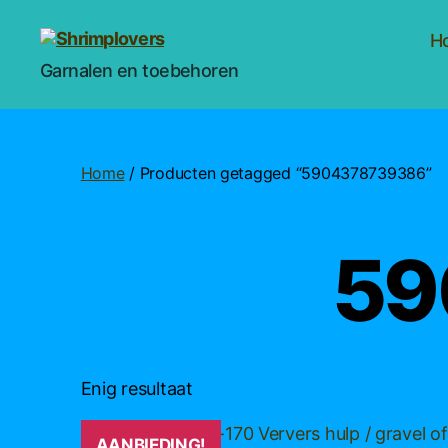
H
Shrimplovers
Garnalen en toebehoren
Home
/ Producten getagged “5904378739386”
59
Enig resultaat
AANBIEDING!