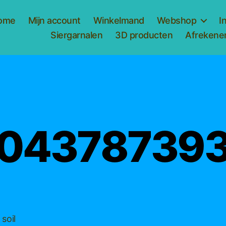
ome
Mijn account
Winkelmand
Webshop
I
Siergarnalen
3D producten
Afrekene
04378739