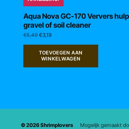
Aqua Nova GC-170 Ververs hulp
gravel of soil cleaner
Oorspronkelijke
Huidige
€
5,49
€
3,19
prijs
prijs
was:
is:
TOEVOEGEN AAN
€5,49.
€3,19.
WINKELWAGEN
© 2026
Shrimplovers
Mogelijk gemaakt d