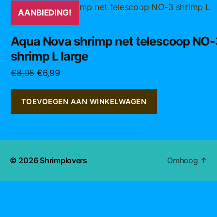
AANBIEDING!
Aqua Nova shrimp net telescoop NO-
shrimp L large
Oorspronkelijke
Huidige
€
8,95
€
6,99
prijs
prijs
was:
is:
TOEVOEGEN AAN WINKELWAGEN
€8,95.
€6,99.
© 2026
Shrimplovers
Omhoog
↑