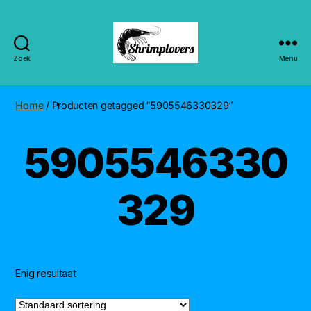
Zoek
Menu
Shrimplovers
Home
/ Producten getagged “5905546330329”
5905546330
329
Enig resultaat