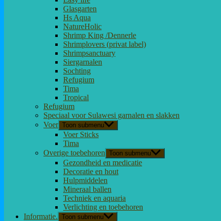
Glasgarten
Hs Aqua
NatureHolic
Shrimp King /Dennerle
Shrimplovers (privat label)
Shrimpsanctuary
Siergarnalen
Sochting
Refugium
Tima
Tropical
Refugium
Speciaal voor Sulawesi garnalen en slakken
Voer
Toon submenu
Voer Sticks
Tima
Overige toebehoren
Toon submenu
Gezondheid en medicatie
Decoratie en hout
Hulpmiddelen
Mineraal ballen
Techniek en aquaria
Verlichting en toebehoren
Informatie.
Toon submenu