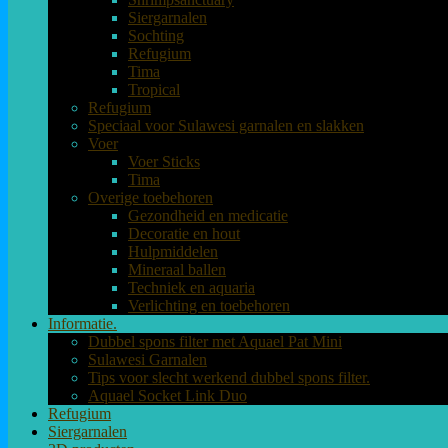
Siergarnalen
Sochting
Refugium
Tima
Tropical
Refugium
Speciaal voor Sulawesi garnalen en slakken
Voer
Voer Sticks
Tima
Overige toebehoren
Gezondheid en medicatie
Decoratie en hout
Hulpmiddelen
Mineraal ballen
Techniek en aquaria
Verlichting en toebehoren
Informatie.
Dubbel spons filter met Aquael Pat Mini
Sulawesi Garnalen
Tips voor slecht werkend dubbel spons filter.
Aquael Socket Link Duo
Refugium
Siergarnalen