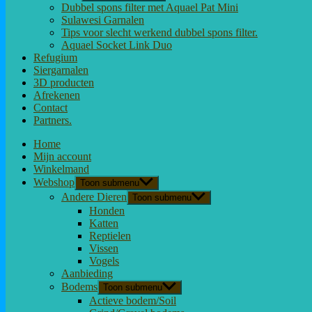
Dubbel spons filter met Aquael Pat Mini
Sulawesi Garnalen
Tips voor slecht werkend dubbel spons filter.
Aquael Socket Link Duo
Refugium
Siergarnalen
3D producten
Afrekenen
Contact
Partners.
Home
Mijn account
Winkelmand
Webshop
Toon submenu
Andere Dieren
Toon submenu
Honden
Katten
Reptielen
Vissen
Vogels
Aanbieding
Bodems
Toon submenu
Actieve bodem/Soil