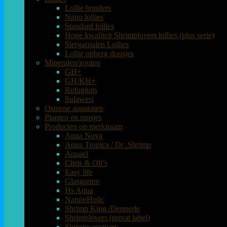
Lollie houders
Nano lollies
Standard lollies
Hoge kwaliteit Shrimplovers lollies (plus serie)
Siergarnalen Lollies
Lollie opberg doosjes
Mineralen/zouten
GH+
GH/KH+
Refugium
Sulawesi
Osmose apparaten
Planten en mosjes
Producten op merknaam
Aqua Nova
Aqua Tropica / Dr .Shrimp
Aquael
Chris & Oli’s
Easy life
Glasgarten
Hs Aqua
NatureHolic
Shrimp King /Dennerle
Shrimplovers (privat label)
Shrimpsanctuary