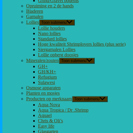
Grind/Gravel bodems
Opruiming en 2 de hands
Bladeren
Garnalen
Lollies
Toon submenu
Lollie houders
Nano lollies
Standard lollies
Hoge kwaliteit Shrimplovers lollies (plus serie)
Siergarnalen Lollies
Lollie opberg doosjes
Mineralen/zouten
Toon submenu
GH+
GH/KH+
Refugium
Sulawesi
Osmose apparaten
Planten en mosjes
Producten op merknaam
Toon submenu
Aqua Nova
Aqua Tropica / Dr .Shrimp
Aquael
Chris & Oli’s
Easy life
Glasgarten