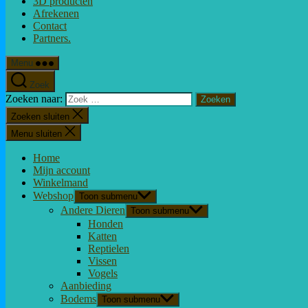
3D producten
Afrekenen
Contact
Partners.
Menu
Zoek
Zoeken naar:
Zoeken sluiten
Menu sluiten
Home
Mijn account
Winkelmand
Webshop
Toon submenu
Andere Dieren
Toon submenu
Honden
Katten
Reptielen
Vissen
Vogels
Aanbieding
Bodems
Toon submenu