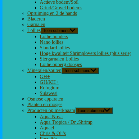
Actieve bodem/Soil
Grind/Gravel bodems
Opruiming en 2 de hands
Bladeren
Garnalen
Lollies
Toon submenu
Lollie houders
Nano lollies
Standard lollies
Hoge kwaliteit Shrimplovers lollies (plus serie)
Siergarnalen Lollies
Lollie opberg doosjes
Mineralen/zouten
Toon submenu
GH+
GH/KH+
Refugium
Sulawesi
Osmose apparaten
Planten en mosjes
Producten op merknaam
Toon submenu
Aqua Nova
Aqua Tropica / Dr .Shrimp
Aquael
Chris & Oli’s
Easy life