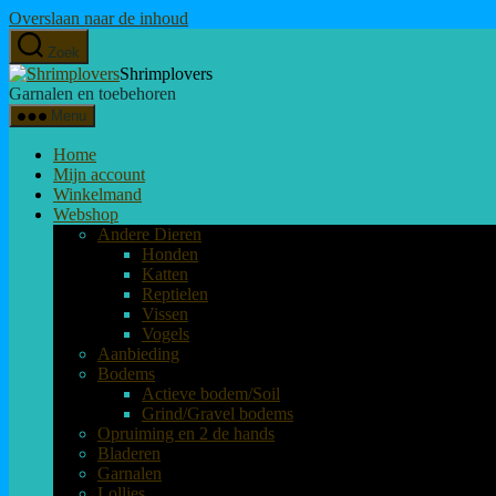
Overslaan naar de inhoud
Zoek
Shrimplovers
Garnalen en toebehoren
Menu
Home
Mijn account
Winkelmand
Webshop
Andere Dieren
Honden
Katten
Reptielen
Vissen
Vogels
Aanbieding
Bodems
Actieve bodem/Soil
Grind/Gravel bodems
Opruiming en 2 de hands
Bladeren
Garnalen
Lollies