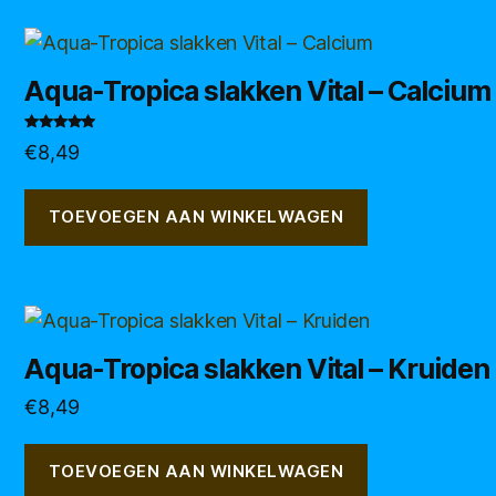
Aqua-Tropica slakken Vital – Calcium
Gewaardeerd
€
8,49
5.00
uit 5
TOEVOEGEN AAN WINKELWAGEN
Aqua-Tropica slakken Vital – Kruiden
€
8,49
TOEVOEGEN AAN WINKELWAGEN