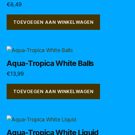
Gewaardeerd
€
8,49
5.00
uit 5
TOEVOEGEN AAN WINKELWAGEN
Aqua-Tropica White Balls
€
13,99
TOEVOEGEN AAN WINKELWAGEN
Aqua-Tropica White Liquid