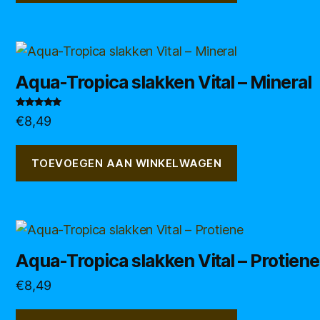
Aqua-Tropica slakken Vital – Mineral
Gewaardeerd
€
8,49
5.00
uit 5
TOEVOEGEN AAN WINKELWAGEN
Aqua-Tropica slakken Vital – Protiene
€
8,49