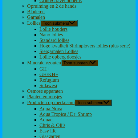
Grind/Gravel bodems
Opruiming en 2 de hands
Bladeren
Garnalen
Lollies
Toon submenu
Lollie houders
Nano lollies
Standard lollies
Hoge kwaliteit Shrimplovers lollies (plus serie)
Siergarnalen Lollies
Lollie opberg doosjes
Mineralen/zouten
Toon submenu
GH+
GH/KH+
Refugium
Sulawesi
Osmose apparaten
Planten en mosjes
Producten op merknaam
Toon submenu
Aqua Nova
Aqua Tropica / Dr .Shrimp
Aquael
Chris & Oli’s
Easy life
Glasgarten