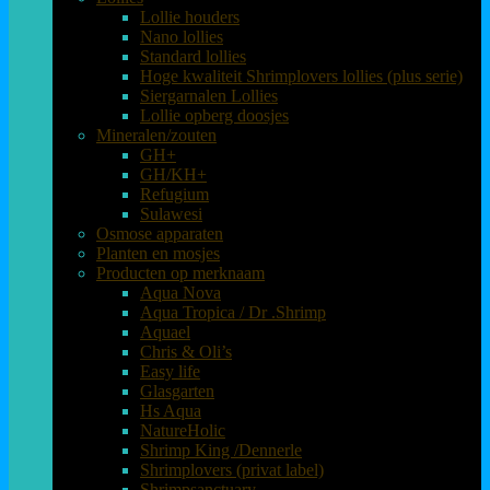
Lollie houders
Nano lollies
Standard lollies
Hoge kwaliteit Shrimplovers lollies (plus serie)
Siergarnalen Lollies
Lollie opberg doosjes
Mineralen/zouten
GH+
GH/KH+
Refugium
Sulawesi
Osmose apparaten
Planten en mosjes
Producten op merknaam
Aqua Nova
Aqua Tropica / Dr .Shrimp
Aquael
Chris & Oli’s
Easy life
Glasgarten
Hs Aqua
NatureHolic
Shrimp King /Dennerle
Shrimplovers (privat label)
Shrimpsanctuary