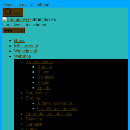
Overslaan naar de inhoud
Zoek
Shrimplovers
Garnalen en toebehoren
Menu
Home
Mijn account
Winkelmand
Webshop
Andere Dieren
Honden
Katten
Reptielen
Vissen
Vogels
Aanbieding
Bodems
Actieve bodem/Soil
Grind/Gravel bodems
Opruiming en 2 de hands
Bladeren
Garnalen
Lollies