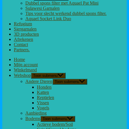
Dubbel spons filter met Aquael Pat Mini
Sulawesi Garnalen
Tips voor slecht werkend dubbel spons filter.
Aquael Socket Link Duo
Refugium
Siergarnalen
3D producten
Afrekenen
Contact
Partners.
Home
Mijn account
Winkelmand
Webshop
Toon submenu
Andere Dieren
Toon submenu
Honden
Katten
Reptielen
Vissen
Vogels
Aanbieding
Bodems
Toon submenu
Actieve bodem/Soil