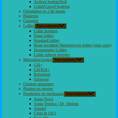
Actieve bodem/Soil
Grind/Gravel bodems
Opruiming en 2 de hands
Bladeren
Garnalen
Lollies
Toon submenu
Lollie houders
Nano lollies
Standard lollies
Hoge kwaliteit Shrimplovers lollies (plus serie)
Siergarnalen Lollies
Lollie opberg doosjes
Mineralen/zouten
Toon submenu
GH+
GH/KH+
Refugium
Sulawesi
Osmose apparaten
Planten en mosjes
Producten op merknaam
Toon submenu
Aqua Nova
Aqua Tropica / Dr .Shrimp
Aquael
Chris & Oli’s
Easy life