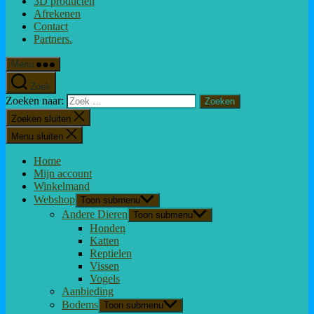
3D producten
Afrekenen
Contact
Partners.
Menu
Zoek
Zoeken naar:
Zoeken sluiten
Menu sluiten
Home
Mijn account
Winkelmand
Webshop
Toon submenu
Andere Dieren
Toon submenu
Honden
Katten
Reptielen
Vissen
Vogels
Aanbieding
Bodems
Toon submenu