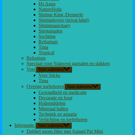
Hs Aqua
NatureHolic
Shrimp King /Dennerle
Shrimplovers (privat label)
Shrimpsanctuary
Siergarnalen
Sochting
Refugium
Tima
Tropical
Refugium
Speciaal voor Sulawesi garnalen en slakken
Voer
Toon submenu
Voer Sticks
Tima
Overige toebehoren
Toon submenu
Gezondheid en medicatie
Decoratie en hout
Hulpmiddelen
Mineraal ballen
Techniek en aquaria
Verlichting en toebehoren
Informatie.
Toon submenu
Dubbel spons filter met Aquael Pat Mini