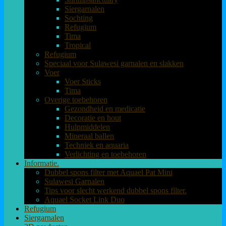
Siergarnalen
Sochting
Refugium
Tima
Tropical
Refugium
Speciaal voor Sulawesi garnalen en slakken
Voer
Voer Sticks
Tima
Overige toebehoren
Gezondheid en medicatie
Decoratie en hout
Hulpmiddelen
Mineraal ballen
Techniek en aquaria
Verlichting en toebehoren
Informatie.
Dubbel spons filter met Aquael Pat Mini
Sulawesi Garnalen
Tips voor slecht werkend dubbel spons filter.
Aquael Socket Link Duo
Refugium
Siergarnalen