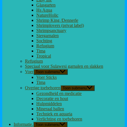
Glasgarten
Hs Aqua
NatureHolic
Shrimp King /Dennerle
Shrimplovers (privat label)
Shrimpsanctuary
Siergarnalen
Sochting
Refugium
Tima
Tropical
Refugium
Speciaal voor Sulawesi garnalen en slakken
Voer
Toon submenu
Voer Sticks
Tima
Overige toebehoren
Toon submenu
Gezondheid en medicatie
Decoratie en hout
Hulpmiddelen
Mineraal ballen
Techniek en aquaria
Verlichting en toebehoren
Informatie.
Toon submenu