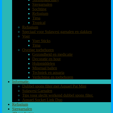
Siergarnalen
Sochting
Refugium
Tima
Tropical
Refugium
Speciaal voor Sulawesi garnalen en slakken
Voer
Voer Sticks
Tima
Overige toebehoren
Gezondheid en medicatie
Decoratie en hout
Hulpmiddelen
Mineraal ballen
Techniek en aquaria
Verlichting en toebehoren
Informatie.
Dubbel spons filter met Aquael Pat Mini
Sulawesi Garnalen
Tips voor slecht werkend dubbel spons filter.
Aquael Socket Link Duo
Refugium
Siergarnalen