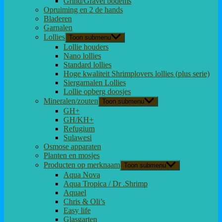
Grind/Gravel bodems
Opruiming en 2 de hands
Bladeren
Garnalen
Lollies
Toon submenu
Lollie houders
Nano lollies
Standard lollies
Hoge kwaliteit Shrimplovers lollies (plus serie)
Siergarnalen Lollies
Lollie opberg doosjes
Mineralen/zouten
Toon submenu
GH+
GH/KH+
Refugium
Sulawesi
Osmose apparaten
Planten en mosjes
Producten op merknaam
Toon submenu
Aqua Nova
Aqua Tropica / Dr .Shrimp
Aquael
Chris & Oli’s
Easy life
Glasgarten