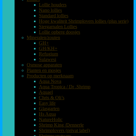
Lollie houders
Nano lollies
Standard lollies
Hoge kwaliteit Shrimplovers lollies (plus serie)
Siergarnalen Lollies
Lollie opberg doosjes
Mineralen/zouten
GH+
GH/KH+
Refugium
Sulawesi
Osmose apparaten
Planten en mosjes
Producten op merknaam
Aqua Nova
Aqua Tropica / Dr .Shrimp
Aquael
Chris & Oli’s
Easy life
Glasgarten
Hs Aqua
NatureHolic
Shrimp King /Dennerle
Shrimplovers (privat label)
Shrimpsanctuary