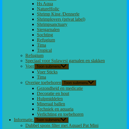
Hs Aqua
NatureHolic
Shrimp King /Dennerle
Shrimplovers (privat label)
Shrimpsanctuary
Siergarnalen
Sochting
Refugium
Tima
Tropical
Refugium
Speciaal voor Sulawesi garnalen en slakken
Voer
Toon submenu
Voer Sticks
Tima
Overige toebehoren
Toon submenu
Gezondheid en medicatie
Decoratie en hout
Hulpmiddelen
Mineraal ballen
Techniek en aquaria
Verlichting en toebehoren
Informatie.
Toon submenu
Dubbel spons filter met Aquael Pat Mini