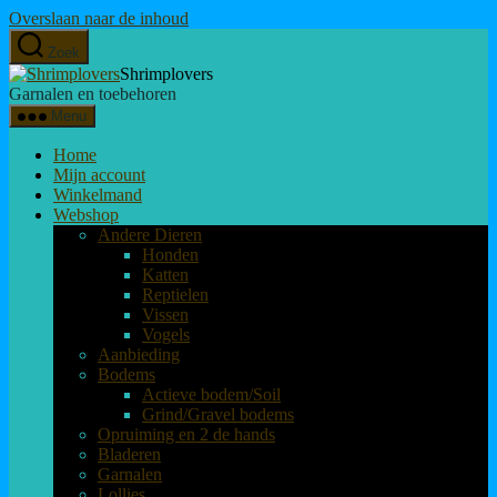
Overslaan naar de inhoud
Zoek
Shrimplovers
Garnalen en toebehoren
Menu
Home
Mijn account
Winkelmand
Webshop
Andere Dieren
Honden
Katten
Reptielen
Vissen
Vogels
Aanbieding
Bodems
Actieve bodem/Soil
Grind/Gravel bodems
Opruiming en 2 de hands
Bladeren
Garnalen
Lollies