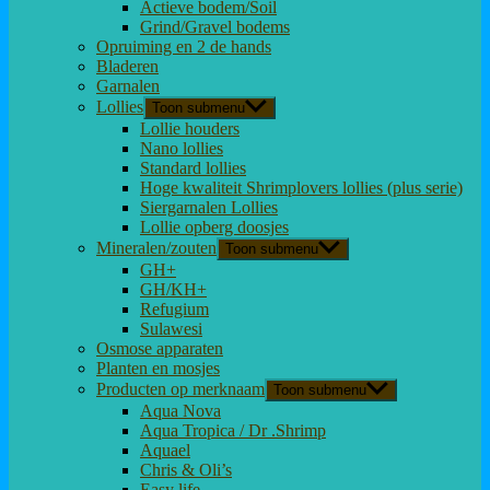
Actieve bodem/Soil
Grind/Gravel bodems
Opruiming en 2 de hands
Bladeren
Garnalen
Lollies
Toon submenu
Lollie houders
Nano lollies
Standard lollies
Hoge kwaliteit Shrimplovers lollies (plus serie)
Siergarnalen Lollies
Lollie opberg doosjes
Mineralen/zouten
Toon submenu
GH+
GH/KH+
Refugium
Sulawesi
Osmose apparaten
Planten en mosjes
Producten op merknaam
Toon submenu
Aqua Nova
Aqua Tropica / Dr .Shrimp
Aquael
Chris & Oli’s
Easy life