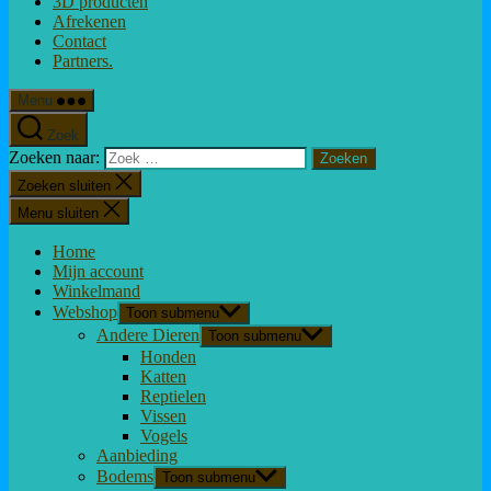
3D producten
Afrekenen
Contact
Partners.
Menu
Zoek
Zoeken naar:
Zoeken sluiten
Menu sluiten
Home
Mijn account
Winkelmand
Webshop
Toon submenu
Andere Dieren
Toon submenu
Honden
Katten
Reptielen
Vissen
Vogels
Aanbieding
Bodems
Toon submenu