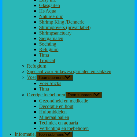
Glasgarten
Hs Aqua
NatureHolic
Shrimp King /Dennerle
Shrimplovers (privat label)
Shrimpsanctuary
Siergarnalen
Sochting
Refugium
Tima
Tropical
Refugium
Speciaal voor Sulawesi garnalen en slakken
Voer
Toon submenu
Voer Sticks
Tima
Overige toebehoren
Toon submenu
Gezondheid en medicatie
Decoratie en hout
Hulpmiddelen
Mineraal ballen
Techniek en aquaria
Verlichting en toebehoren
Informatie.
Toon submenu