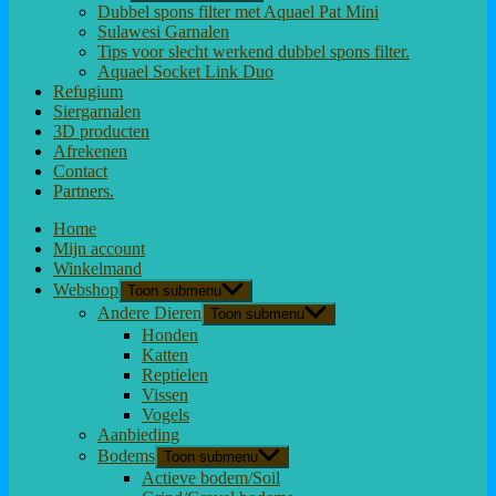
Dubbel spons filter met Aquael Pat Mini
Sulawesi Garnalen
Tips voor slecht werkend dubbel spons filter.
Aquael Socket Link Duo
Refugium
Siergarnalen
3D producten
Afrekenen
Contact
Partners.
Home
Mijn account
Winkelmand
Webshop
Toon submenu
Andere Dieren
Toon submenu
Honden
Katten
Reptielen
Vissen
Vogels
Aanbieding
Bodems
Toon submenu
Actieve bodem/Soil