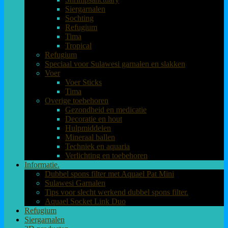
Siergarnalen
Sochting
Refugium
Tima
Tropical
Refugium
Speciaal voor Sulawesi garnalen en slakken
Voer
Voer Sticks
Tima
Overige toebehoren
Gezondheid en medicatie
Decoratie en hout
Hulpmiddelen
Mineraal ballen
Techniek en aquaria
Verlichting en toebehoren
Informatie.
Dubbel spons filter met Aquael Pat Mini
Sulawesi Garnalen
Tips voor slecht werkend dubbel spons filter.
Aquael Socket Link Duo
Refugium
Siergarnalen