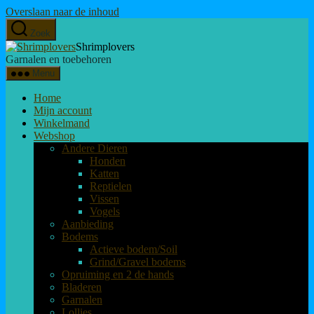
Overslaan naar de inhoud
Zoek
Shrimplovers
Garnalen en toebehoren
Menu
Home
Mijn account
Winkelmand
Webshop
Andere Dieren
Honden
Katten
Reptielen
Vissen
Vogels
Aanbieding
Bodems
Actieve bodem/Soil
Grind/Gravel bodems
Opruiming en 2 de hands
Bladeren
Garnalen
Lollies