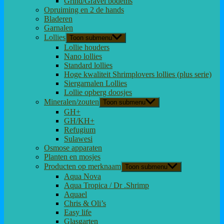
Grind/Gravel bodems
Opruiming en 2 de hands
Bladeren
Garnalen
Lollies
Toon submenu
Lollie houders
Nano lollies
Standard lollies
Hoge kwaliteit Shrimplovers lollies (plus serie)
Siergarnalen Lollies
Lollie opberg doosjes
Mineralen/zouten
Toon submenu
GH+
GH/KH+
Refugium
Sulawesi
Osmose apparaten
Planten en mosjes
Producten op merknaam
Toon submenu
Aqua Nova
Aqua Tropica / Dr .Shrimp
Aquael
Chris & Oli’s
Easy life
Glasgarten