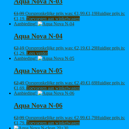
Aqua Nova N-03
€
1,99
Oorspronkelijke prijs was: €1,99.
€
1,19
Huidige prijs is:
€1,19.
Toevoegen aan winkelwagen
Aanbieding!
Aqua Nova N-04
€
2,19
Oorspronkelijke prijs was: €2,19.
€
1,29
Huidige prijs is:
€1,29.
Lees verder
Aanbieding!
Aqua Nova N-05
€
2,49
Oorspronkelijke prijs was: €2,49.
€
1,69
Huidige prijs is:
€1,69.
Toevoegen aan winkelwagen
Aanbieding!
Aqua Nova N-06
€
2,99
Oorspronkelijke prijs was: €2,99.
€
1,79
Huidige prijs is:
€1,79.
Toevoegen aan winkelwagen