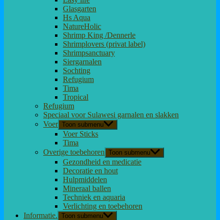
Glasgarten
Hs Aqua
NatureHolic
Shrimp King /Dennerle
Shrimplovers (privat label)
Shrimpsanctuary
Siergarnalen
Sochting
Refugium
Tima
Tropical
Refugium
Speciaal voor Sulawesi garnalen en slakken
Voer
Toon submenu
Voer Sticks
Tima
Overige toebehoren
Toon submenu
Gezondheid en medicatie
Decoratie en hout
Hulpmiddelen
Mineraal ballen
Techniek en aquaria
Verlichting en toebehoren
Informatie.
Toon submenu