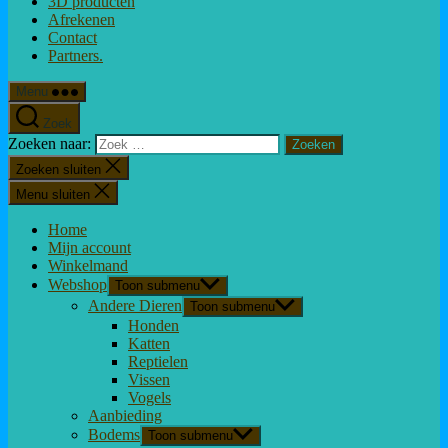
3D producten
Afrekenen
Contact
Partners.
Menu
Zoek
Zoeken naar:
Zoeken sluiten
Menu sluiten
Home
Mijn account
Winkelmand
Webshop
Toon submenu
Andere Dieren
Toon submenu
Honden
Katten
Reptielen
Vissen
Vogels
Aanbieding
Bodems
Toon submenu