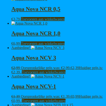
Aqua Nova NCR 0,5
€
3,79
Toevoegen aan winkelwagen
Aqua Nova NCR 1,0
€
6,99
Toevoegen aan winkelwagen
Aanbieding!
Aqua Nova NCV 3
€
2,99
Oorspronkelijke prijs was: €2,99.
€
2,39
Huidige prijs is:
€2,39.
Toevoegen aan winkelwagen
Aanbieding!
Aqua Nova NCV-1
€
1,39
Oorspronkelijke prijs was: €1,39.
€
0,99
Huidige prijs is:
€0,99.
Toevoegen aan winkelwagen
Aanbieding!