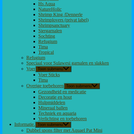
Hs Aqua
NatureHolic
Shrimp King /Dennerle
Shrimplovers (privat label)
Shrimpsanctuary
Siergarnalen
Sochting
Refugium
Tima
Tropical
Refugium
Speciaal voor Sulawesi garnalen en slakken
Voer
Toon submenu
Voer Sticks
Tima
Overige toebehoren
Toon submenu
Gezondheid en medicatie
Decoratie en hout
Hulpmiddelen
Mineraal ballen
Techniek en aquaria
Verlichting en toebehoren
Informatie.
Toon submenu
Dubbel spons filter met Aquael Pat Mini