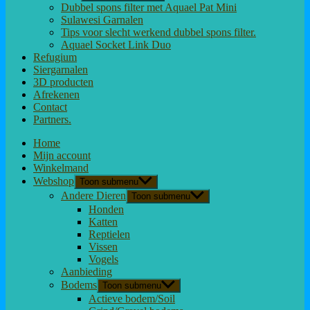
Dubbel spons filter met Aquael Pat Mini
Sulawesi Garnalen
Tips voor slecht werkend dubbel spons filter.
Aquael Socket Link Duo
Refugium
Siergarnalen
3D producten
Afrekenen
Contact
Partners.
Home
Mijn account
Winkelmand
Webshop
Toon submenu
Andere Dieren
Toon submenu
Honden
Katten
Reptielen
Vissen
Vogels
Aanbieding
Bodems
Toon submenu
Actieve bodem/Soil