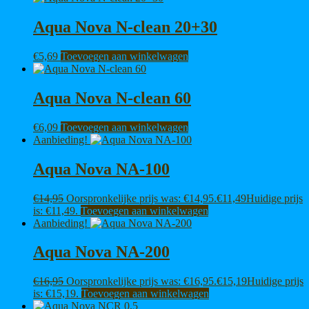
Aqua Nova N-clean 20+30
€
5,69
Toevoegen aan winkelwagen
Aqua Nova N-clean 60
€
6,09
Toevoegen aan winkelwagen
Aanbieding!
Aqua Nova NA-100
€
14,95
Oorspronkelijke prijs was: €14,95.
€
11,49
Huidige prijs
is: €11,49.
Toevoegen aan winkelwagen
Aanbieding!
Aqua Nova NA-200
€
16,95
Oorspronkelijke prijs was: €16,95.
€
15,19
Huidige prijs
is: €15,19.
Toevoegen aan winkelwagen