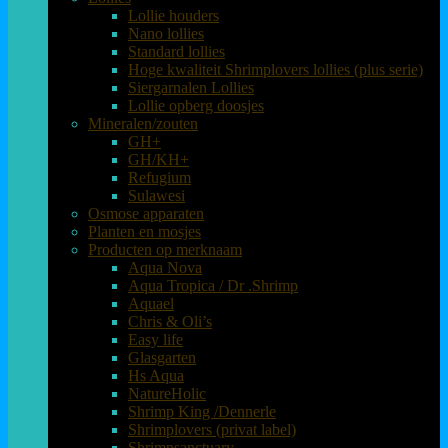
Lollie houders
Nano lollies
Standard lollies
Hoge kwaliteit Shrimplovers lollies (plus serie)
Siergarnalen Lollies
Lollie opberg doosjes
Mineralen/zouten
GH+
GH/KH+
Refugium
Sulawesi
Osmose apparaten
Planten en mosjes
Producten op merknaam
Aqua Nova
Aqua Tropica / Dr .Shrimp
Aquael
Chris & Oli’s
Easy life
Glasgarten
Hs Aqua
NatureHolic
Shrimp King /Dennerle
Shrimplovers (privat label)
Shrimpsanctuary