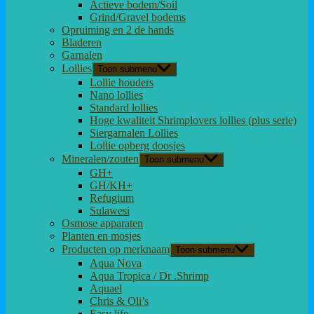
Actieve bodem/Soil
Grind/Gravel bodems
Opruiming en 2 de hands
Bladeren
Garnalen
Lollies
Toon submenu
Lollie houders
Nano lollies
Standard lollies
Hoge kwaliteit Shrimplovers lollies (plus serie)
Siergarnalen Lollies
Lollie opberg doosjes
Mineralen/zouten
Toon submenu
GH+
GH/KH+
Refugium
Sulawesi
Osmose apparaten
Planten en mosjes
Producten op merknaam
Toon submenu
Aqua Nova
Aqua Tropica / Dr .Shrimp
Aquael
Chris & Oli’s
Easy life