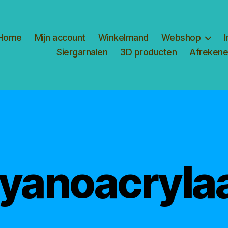
Home
Mijn account
Winkelmand
Webshop
I
Siergarnalen
3D producten
Afreken
yanoacryla