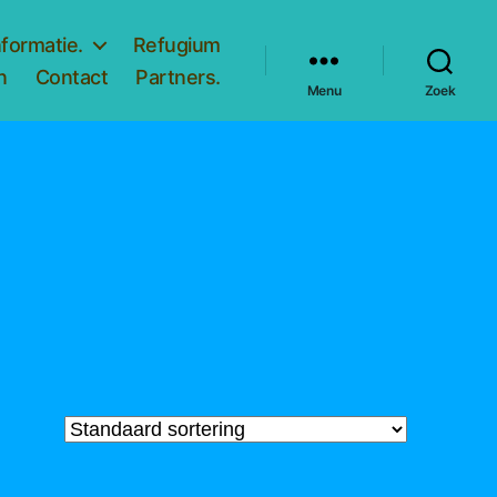
nformatie.
Refugium
n
Contact
Partners.
Menu
Zoek