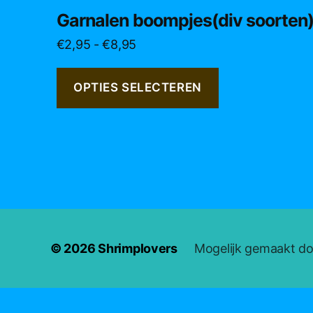
product
Garnalen boompjes(div soorten
heeft
Prijsklasse:
€
2,95
-
€
8,95
meerdere
€2,95
variaties.
tot
Deze
OPTIES SELECTEREN
€8,95
optie
kan
gekozen
worden
op
de
productpagina
© 2026
Shrimplovers
Mogelijk gemaakt d