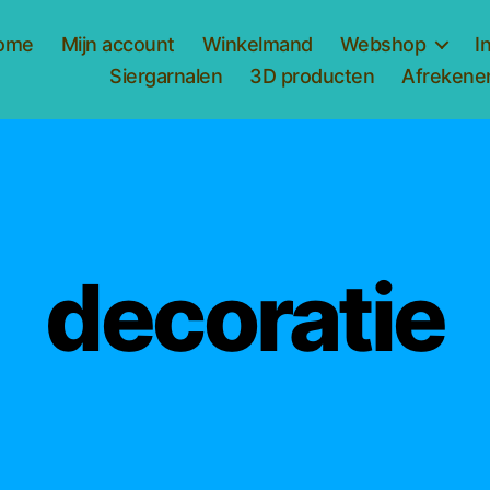
ome
Mijn account
Winkelmand
Webshop
I
Siergarnalen
3D producten
Afrekene
decoratie