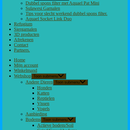
Dubbel spons filter met Aquael Pat Mini
Sulawesi Garnalen
Tips voor slecht werkend dubbel spons filter.
Aquael Socket Link Duo
Refugium
Siergarnalen
3D producten
Afrekenen
Contact
Partners.
Home
Mijn account
Winkelmand
Webshop
Toon submenu
Andere Dieren
Toon submenu
Honden
Katten
Reptielen
Vissen
Vogels
Aanbieding
Bodems
Toon submenu
Actieve bodem/Soil