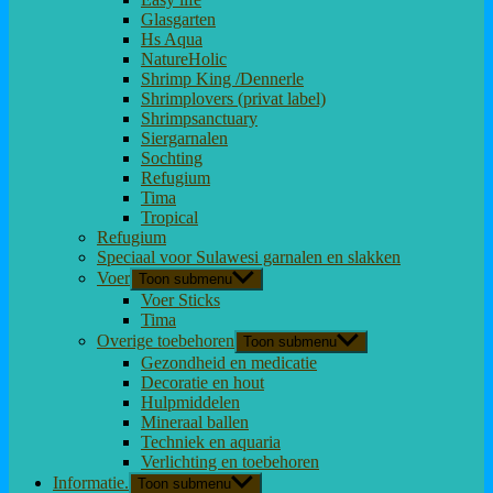
Glasgarten
Hs Aqua
NatureHolic
Shrimp King /Dennerle
Shrimplovers (privat label)
Shrimpsanctuary
Siergarnalen
Sochting
Refugium
Tima
Tropical
Refugium
Speciaal voor Sulawesi garnalen en slakken
Voer
Toon submenu
Voer Sticks
Tima
Overige toebehoren
Toon submenu
Gezondheid en medicatie
Decoratie en hout
Hulpmiddelen
Mineraal ballen
Techniek en aquaria
Verlichting en toebehoren
Informatie.
Toon submenu