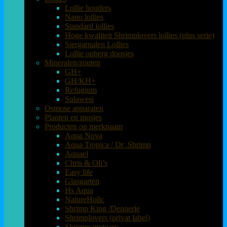
Lollie houders
Nano lollies
Standard lollies
Hoge kwaliteit Shrimplovers lollies (plus serie)
Siergarnalen Lollies
Lollie opberg doosjes
Mineralen/zouten
GH+
GH/KH+
Refugium
Sulawesi
Osmose apparaten
Planten en mosjes
Producten op merknaam
Aqua Nova
Aqua Tropica / Dr .Shrimp
Aquael
Chris & Oli’s
Easy life
Glasgarten
Hs Aqua
NatureHolic
Shrimp King /Dennerle
Shrimplovers (privat label)
Shrimpsanctuary