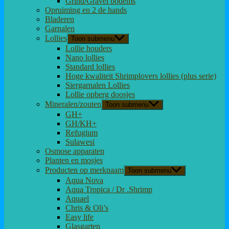
Grind/Gravel bodems
Opruiming en 2 de hands
Bladeren
Garnalen
Lollies
Toon submenu
Lollie houders
Nano lollies
Standard lollies
Hoge kwaliteit Shrimplovers lollies (plus serie)
Siergarnalen Lollies
Lollie opberg doosjes
Mineralen/zouten
Toon submenu
GH+
GH/KH+
Refugium
Sulawesi
Osmose apparaten
Planten en mosjes
Producten op merknaam
Toon submenu
Aqua Nova
Aqua Tropica / Dr .Shrimp
Aquael
Chris & Oli’s
Easy life
Glasgarten