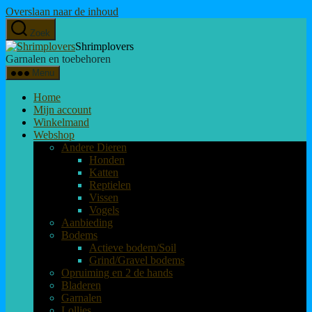
Overslaan naar de inhoud
Zoek
Shrimplovers
Garnalen en toebehoren
Menu
Home
Mijn account
Winkelmand
Webshop
Andere Dieren
Honden
Katten
Reptielen
Vissen
Vogels
Aanbieding
Bodems
Actieve bodem/Soil
Grind/Gravel bodems
Opruiming en 2 de hands
Bladeren
Garnalen
Lollies