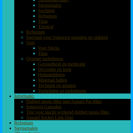
Siergarnalen
Sochting
Refugium
Tima
Tropical
Refugium
Speciaal voor Sulawesi garnalen en slakken
Voer
Voer Sticks
Tima
Overige toebehoren
Gezondheid en medicatie
Decoratie en hout
Hulpmiddelen
Mineraal ballen
Techniek en aquaria
Verlichting en toebehoren
Informatie.
Dubbel spons filter met Aquael Pat Mini
Sulawesi Garnalen
Tips voor slecht werkend dubbel spons filter.
Aquael Socket Link Duo
Refugium
Siergarnalen