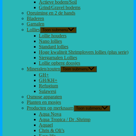
Actieve bodem/Soil
Grind/Gravel bodems
Opruiming en 2 de hands
Bladeren
Garnalen
Lollies
Toon submenu
Lollie houders
Nano lollies
Standard lollies
Hoge kwaliteit Shrimplovers lollies (plus serie)
Siergarnalen Lollies
Lollie opberg doosjes
Mineralen/zouten
Toon submenu
GH+
GH/KH+
Refugium
Sulawesi
Osmose apparaten
Planten en mosjes
Producten op merknaam
Toon submenu
Aqua Nova
Aqua Tropica / Dr .Shrimp
Aquael
Chris & Oli’s
Easy life