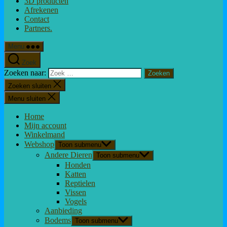
3D producten
Afrekenen
Contact
Partners.
Menu
Zoek
Zoeken naar:
Zoeken sluiten
Menu sluiten
Home
Mijn account
Winkelmand
Webshop
Toon submenu
Andere Dieren
Toon submenu
Honden
Katten
Reptielen
Vissen
Vogels
Aanbieding
Bodems
Toon submenu