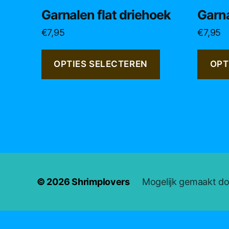
product
produc
Garnalen flat driehoek
Garna
heeft
heeft
€
7,95
€
7,95
meerdere
meerde
variaties.
variatie
Deze
Deze
OPTIES SELECTEREN
OPT
optie
optie
kan
kan
gekozen
gekoze
worden
worde
op
op
de
de
productpagina
produc
© 2026
Shrimplovers
Mogelijk gemaakt d