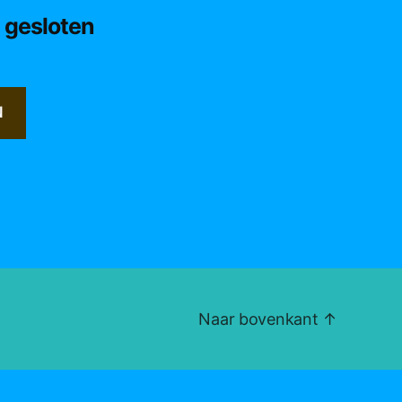
d gesloten
N
Naar bovenkant
↑