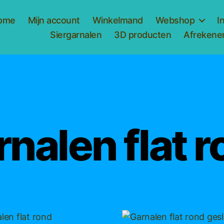
ome
Mijn account
Winkelmand
Webshop
I
Siergarnalen
3D producten
Afrekene
nalen flat 
Dit