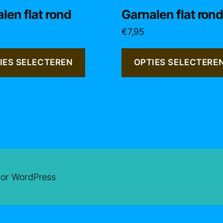
t
product
len flat rond
Garnalen flat ron
heeft
€
7,95
re
meerdere
s.
variaties.
Deze
IES SELECTEREN
OPTIES SELECTERE
optie
kan
n
gekozen
n
worden
op
de
tpagina
productpagina
oor WordPress