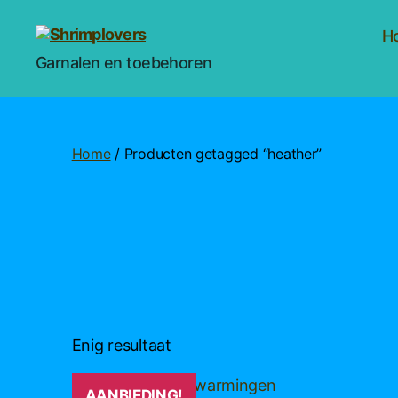
H
Shrimplovers
Garnalen en toebehoren
Home
/ Producten getagged “heather”
Enig resultaat
Dit
AANBIEDING!