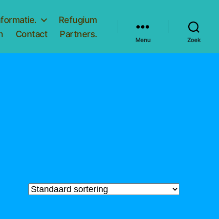
nformatie.
Refugium
n
Contact
Partners.
Menu
Zoek