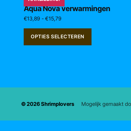
product
Aqua Nova verwarmingen
heeft
Prijsklasse:
€
13,89
-
€
15,79
meerdere
€13,89
variaties.
tot
Deze
OPTIES SELECTEREN
€15,79
optie
kan
gekozen
worden
op
de
productpagina
© 2026
Shrimplovers
Mogelijk gemaakt d