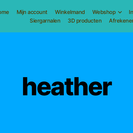
ome
Mijn account
Winkelmand
Webshop
I
Siergarnalen
3D producten
Afrekene
heather