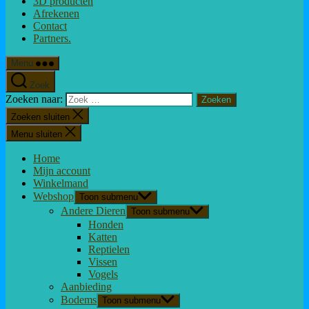
3D producten
Afrekenen
Contact
Partners.
Menu
Zoek
Zoeken naar:
Zoeken sluiten
Menu sluiten
Home
Mijn account
Winkelmand
Webshop
Toon submenu
Andere Dieren
Toon submenu
Honden
Katten
Reptielen
Vissen
Vogels
Aanbieding
Bodems
Toon submenu