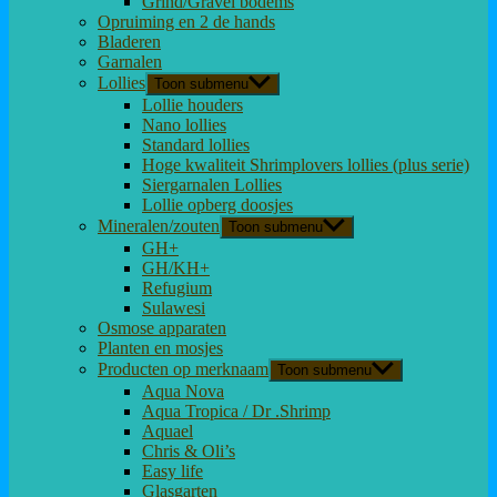
Grind/Gravel bodems
Opruiming en 2 de hands
Bladeren
Garnalen
Lollies
Toon submenu
Lollie houders
Nano lollies
Standard lollies
Hoge kwaliteit Shrimplovers lollies (plus serie)
Siergarnalen Lollies
Lollie opberg doosjes
Mineralen/zouten
Toon submenu
GH+
GH/KH+
Refugium
Sulawesi
Osmose apparaten
Planten en mosjes
Producten op merknaam
Toon submenu
Aqua Nova
Aqua Tropica / Dr .Shrimp
Aquael
Chris & Oli’s
Easy life
Glasgarten