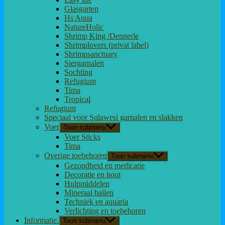
Glasgarten
Hs Aqua
NatureHolic
Shrimp King /Dennerle
Shrimplovers (privat label)
Shrimpsanctuary
Siergarnalen
Sochting
Refugium
Tima
Tropical
Refugium
Speciaal voor Sulawesi garnalen en slakken
Voer
Toon submenu
Voer Sticks
Tima
Overige toebehoren
Toon submenu
Gezondheid en medicatie
Decoratie en hout
Hulpmiddelen
Mineraal ballen
Techniek en aquaria
Verlichting en toebehoren
Informatie.
Toon submenu