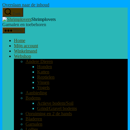
Overslaan naar de inhoud
Zoek
Shrimplovers
Garnalen en toebehoren
Menu
Home
Mijn account
Winkelmand
Webshop
Andere Dieren
Honden
Katten
Reptielen
Vissen
Vogels
Aanbieding
Bodems
Actieve bodem/Soil
Grind/Gravel bodems
Opruiming en 2 de hands
Bladeren
Garnalen
Lollies