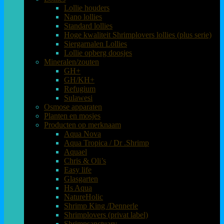
Lollie houders
Nano lollies
Standard lollies
Hoge kwaliteit Shrimplovers lollies (plus serie)
Siergarnalen Lollies
Lollie opberg doosjes
Mineralen/zouten
GH+
GH/KH+
Refugium
Sulawesi
Osmose apparaten
Planten en mosjes
Producten op merknaam
Aqua Nova
Aqua Tropica / Dr .Shrimp
Aquael
Chris & Oli’s
Easy life
Glasgarten
Hs Aqua
NatureHolic
Shrimp King /Dennerle
Shrimplovers (privat label)
Shrimpsanctuary