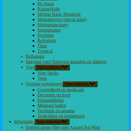
Hs Aqua
NatureHolic
Shrimp King /Dennerle
Shrimplovers (privat label)
Shrimpsanctuary
Siergarnalen
Sochting
Refugium
Tima
Tropical
Refugium
Speciaal voor Sulawesi garnalen en slakken
Voer
Toon submenu
Voer Sticks
Tima
Overige toebehoren
Toon submenu
Gezondheid en medicatie
Decoratie en hout
Hulpmiddelen
Mineraal ballen
Techniek en aquaria
Verlichting en toebehoren
Informatie.
Toon submenu
Dubbel spons filter met Aquael Pat Mini