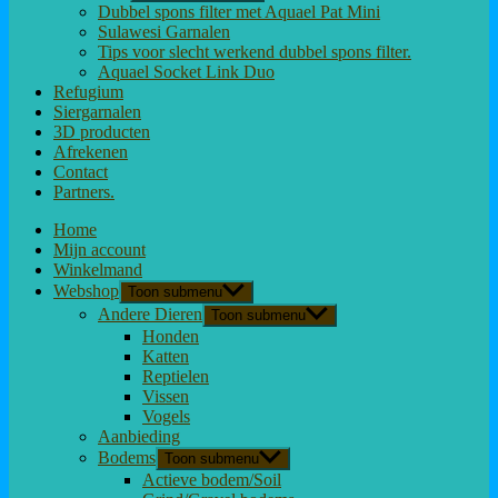
Dubbel spons filter met Aquael Pat Mini
Sulawesi Garnalen
Tips voor slecht werkend dubbel spons filter.
Aquael Socket Link Duo
Refugium
Siergarnalen
3D producten
Afrekenen
Contact
Partners.
Home
Mijn account
Winkelmand
Webshop
Toon submenu
Andere Dieren
Toon submenu
Honden
Katten
Reptielen
Vissen
Vogels
Aanbieding
Bodems
Toon submenu
Actieve bodem/Soil