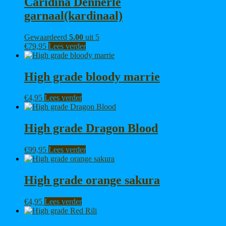
Caridina Dennerle
garnaal(kardinaal)
Gewaardeerd
5.00
uit 5
€
79,95
Lees verder
High grade bloody marrie
€
4,95
Lees verder
High grade Dragon Blood
€
99,95
Lees verder
High grade orange sakura
€
4,95
Lees verder