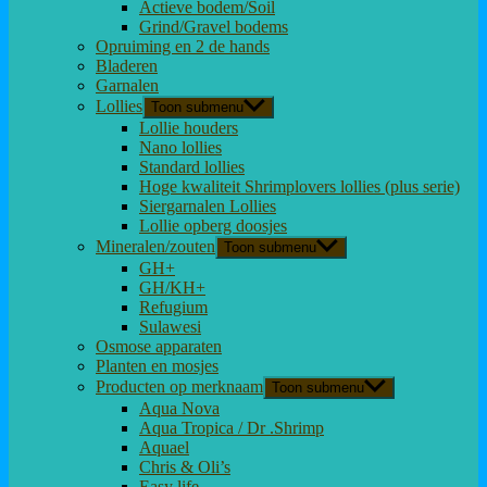
Actieve bodem/Soil
Grind/Gravel bodems
Opruiming en 2 de hands
Bladeren
Garnalen
Lollies
Toon submenu
Lollie houders
Nano lollies
Standard lollies
Hoge kwaliteit Shrimplovers lollies (plus serie)
Siergarnalen Lollies
Lollie opberg doosjes
Mineralen/zouten
Toon submenu
GH+
GH/KH+
Refugium
Sulawesi
Osmose apparaten
Planten en mosjes
Producten op merknaam
Toon submenu
Aqua Nova
Aqua Tropica / Dr .Shrimp
Aquael
Chris & Oli’s
Easy life