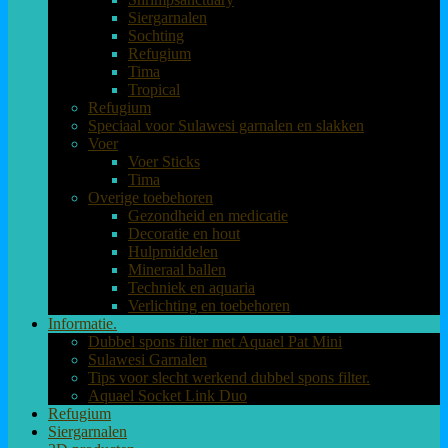
Siergarnalen
Sochting
Refugium
Tima
Tropical
Refugium
Speciaal voor Sulawesi garnalen en slakken
Voer
Voer Sticks
Tima
Overige toebehoren
Gezondheid en medicatie
Decoratie en hout
Hulpmiddelen
Mineraal ballen
Techniek en aquaria
Verlichting en toebehoren
Informatie.
Dubbel spons filter met Aquael Pat Mini
Sulawesi Garnalen
Tips voor slecht werkend dubbel spons filter.
Aquael Socket Link Duo
Refugium
Siergarnalen