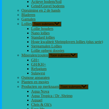
Actieve bodem/Soil
Grind/Gravel bodems
Opruiming en 2 de hands
Bladeren
Garnalen
Lollies
Toon submenu
Lollie houders
Nano lollies
Standard lollies
Hoge kwaliteit Shrimplovers lollies (plus serie)
Siergarnalen Lollies
Lollie opberg doosjes
Mineralen/zouten
Toon submenu
GH+
GH/KH+
Refugium
Sulawesi
Osmose apparaten
Planten en mosjes
Producten op merknaam
Toon submenu
Aqua Nova
Aqua Tropica / Dr .Shrimp
Aquael
Chris & Oli’s
Easy life