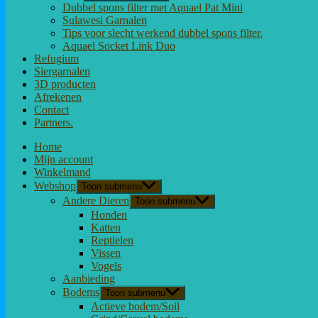
Dubbel spons filter met Aquael Pat Mini
Sulawesi Garnalen
Tips voor slecht werkend dubbel spons filter.
Aquael Socket Link Duo
Refugium
Siergarnalen
3D producten
Afrekenen
Contact
Partners.
Home
Mijn account
Winkelmand
Webshop
Toon submenu
Andere Dieren
Toon submenu
Honden
Katten
Reptielen
Vissen
Vogels
Aanbieding
Bodems
Toon submenu
Actieve bodem/Soil