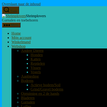
Overslaan naar de inhoud
Zoek
Shrimplovers
Garnalen en toebehoren
Menu
Home
Mijn account
Winkelmand
Webshop
Andere Dieren
Honden
Katten
Reptielen
Vissen
Vogels
Aanbieding
Bodems
Actieve bodem/Soil
Grind/Gravel bodems
Opruiming en 2 de hands
Bladeren
Garnalen
Lollies