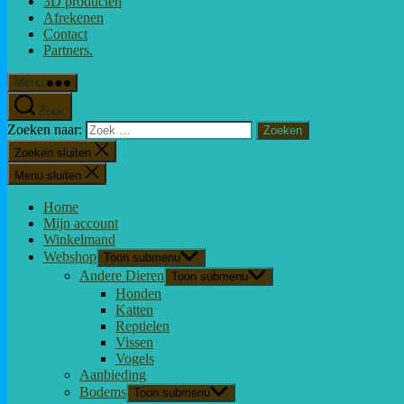
3D producten
Afrekenen
Contact
Partners.
Menu
Zoek
Zoeken naar:
Zoeken sluiten
Menu sluiten
Home
Mijn account
Winkelmand
Webshop
Toon submenu
Andere Dieren
Toon submenu
Honden
Katten
Reptielen
Vissen
Vogels
Aanbieding
Bodems
Toon submenu