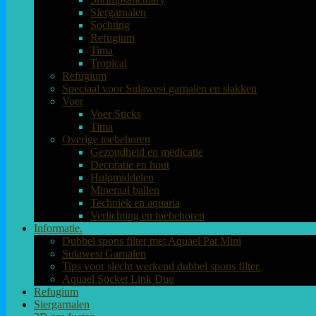
Siergarnalen
Sochting
Refugium
Tima
Tropical
Refugium
Speciaal voor Sulawesi garnalen en slakken
Voer
Voer Sticks
Tima
Overige toebehoren
Gezondheid en medicatie
Decoratie en hout
Hulpmiddelen
Mineraal ballen
Techniek en aquaria
Verlichting en toebehoren
Informatie.
Dubbel spons filter met Aquael Pat Mini
Sulawesi Garnalen
Tips voor slecht werkend dubbel spons filter.
Aquael Socket Link Duo
Refugium
Siergarnalen