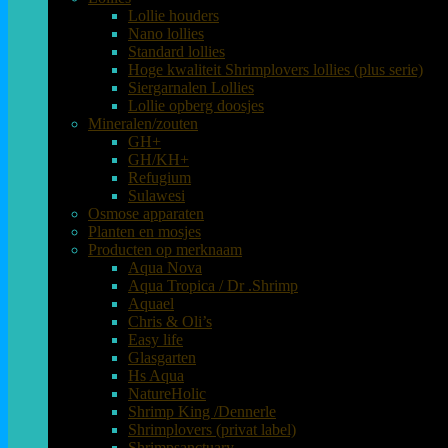
Lollie houders
Nano lollies
Standard lollies
Hoge kwaliteit Shrimplovers lollies (plus serie)
Siergarnalen Lollies
Lollie opberg doosjes
Mineralen/zouten
GH+
GH/KH+
Refugium
Sulawesi
Osmose apparaten
Planten en mosjes
Producten op merknaam
Aqua Nova
Aqua Tropica / Dr .Shrimp
Aquael
Chris & Oli’s
Easy life
Glasgarten
Hs Aqua
NatureHolic
Shrimp King /Dennerle
Shrimplovers (privat label)
Shrimpsanctuary