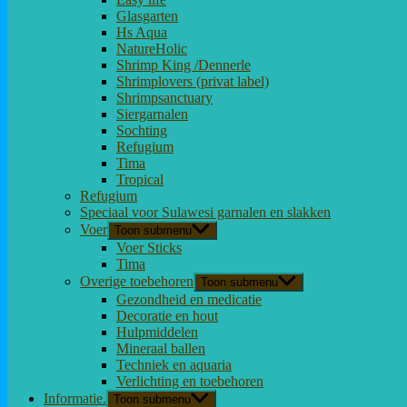
Glasgarten
Hs Aqua
NatureHolic
Shrimp King /Dennerle
Shrimplovers (privat label)
Shrimpsanctuary
Siergarnalen
Sochting
Refugium
Tima
Tropical
Refugium
Speciaal voor Sulawesi garnalen en slakken
Voer
Toon submenu
Voer Sticks
Tima
Overige toebehoren
Toon submenu
Gezondheid en medicatie
Decoratie en hout
Hulpmiddelen
Mineraal ballen
Techniek en aquaria
Verlichting en toebehoren
Informatie.
Toon submenu