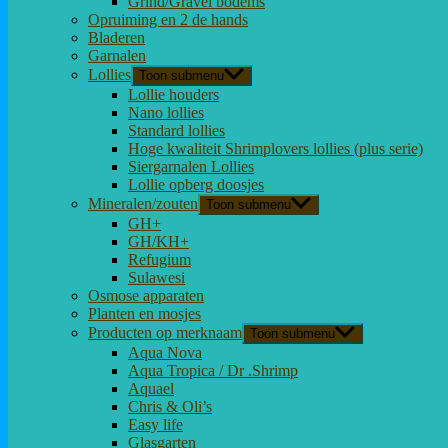
Grind/Gravel bodems
Opruiming en 2 de hands
Bladeren
Garnalen
Lollies
Toon submenu
Lollie houders
Nano lollies
Standard lollies
Hoge kwaliteit Shrimplovers lollies (plus serie)
Siergarnalen Lollies
Lollie opberg doosjes
Mineralen/zouten
Toon submenu
GH+
GH/KH+
Refugium
Sulawesi
Osmose apparaten
Planten en mosjes
Producten op merknaam
Toon submenu
Aqua Nova
Aqua Tropica / Dr .Shrimp
Aquael
Chris & Oli’s
Easy life
Glasgarten