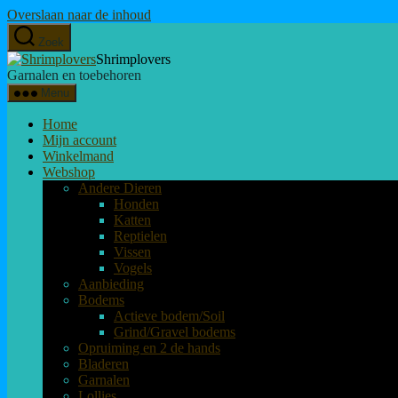
Overslaan naar de inhoud
Zoek
Shrimplovers
Garnalen en toebehoren
Menu
Home
Mijn account
Winkelmand
Webshop
Andere Dieren
Honden
Katten
Reptielen
Vissen
Vogels
Aanbieding
Bodems
Actieve bodem/Soil
Grind/Gravel bodems
Opruiming en 2 de hands
Bladeren
Garnalen
Lollies