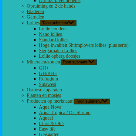
Grind/Gravel bodems
Opruiming en 2 de hands
Bladeren
Garnalen
Lollies
Toon submenu
Lollie houders
Nano lollies
Standard lollies
Hoge kwaliteit Shrimplovers lollies (plus serie)
Siergarnalen Lollies
Lollie opberg doosjes
Mineralen/zouten
Toon submenu
GH+
GH/KH+
Refugium
Sulawesi
Osmose apparaten
Planten en mosjes
Producten op merknaam
Toon submenu
Aqua Nova
Aqua Tropica / Dr .Shrimp
Aquael
Chris & Oli’s
Easy life
Glasgarten