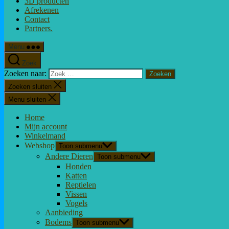
3D producten
Afrekenen
Contact
Partners.
Menu
Zoek
Zoeken naar:
Zoeken sluiten
Menu sluiten
Home
Mijn account
Winkelmand
Webshop
Toon submenu
Andere Dieren
Toon submenu
Honden
Katten
Reptielen
Vissen
Vogels
Aanbieding
Bodems
Toon submenu