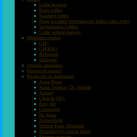
Lollie houders
Nano lollies
Standard lollies
Hoge kwaliteit Shrimplovers lollies (plus serie)
Siergarnalen Lollies
Lollie opberg doosjes
Mineralen/zouten
GH+
GH/KH+
Refugium
Sulawesi
Osmose apparaten
Planten en mosjes
Producten op merknaam
Aqua Nova
Aqua Tropica / Dr .Shrimp
Aquael
Chris & Oli’s
Easy life
Glasgarten
Hs Aqua
NatureHolic
Shrimp King /Dennerle
Shrimplovers (privat label)
Shrimpsanctuary