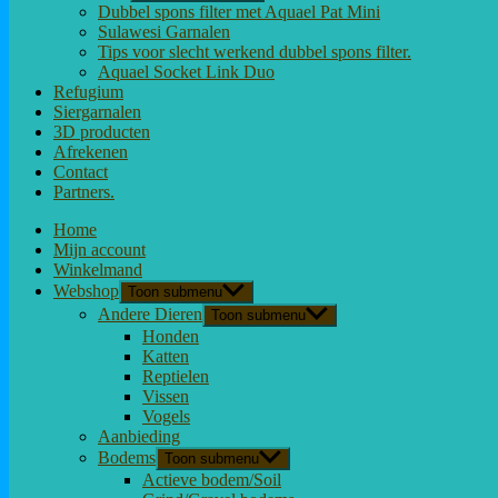
Dubbel spons filter met Aquael Pat Mini
Sulawesi Garnalen
Tips voor slecht werkend dubbel spons filter.
Aquael Socket Link Duo
Refugium
Siergarnalen
3D producten
Afrekenen
Contact
Partners.
Home
Mijn account
Winkelmand
Webshop
Toon submenu
Andere Dieren
Toon submenu
Honden
Katten
Reptielen
Vissen
Vogels
Aanbieding
Bodems
Toon submenu
Actieve bodem/Soil