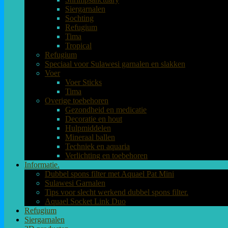
Siergarnalen
Sochting
Refugium
Tima
Tropical
Refugium
Speciaal voor Sulawesi garnalen en slakken
Voer
Voer Sticks
Tima
Overige toebehoren
Gezondheid en medicatie
Decoratie en hout
Hulpmiddelen
Mineraal ballen
Techniek en aquaria
Verlichting en toebehoren
Informatie.
Dubbel spons filter met Aquael Pat Mini
Sulawesi Garnalen
Tips voor slecht werkend dubbel spons filter.
Aquael Socket Link Duo
Refugium
Siergarnalen