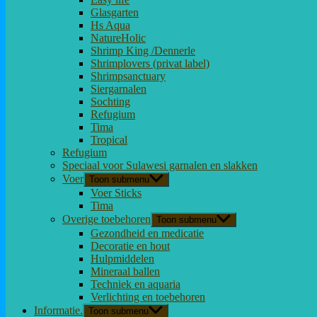
Glasgarten
Hs Aqua
NatureHolic
Shrimp King /Dennerle
Shrimplovers (privat label)
Shrimpsanctuary
Siergarnalen
Sochting
Refugium
Tima
Tropical
Refugium
Speciaal voor Sulawesi garnalen en slakken
Voer
Toon submenu
Voer Sticks
Tima
Overige toebehoren
Toon submenu
Gezondheid en medicatie
Decoratie en hout
Hulpmiddelen
Mineraal ballen
Techniek en aquaria
Verlichting en toebehoren
Informatie.
Toon submenu