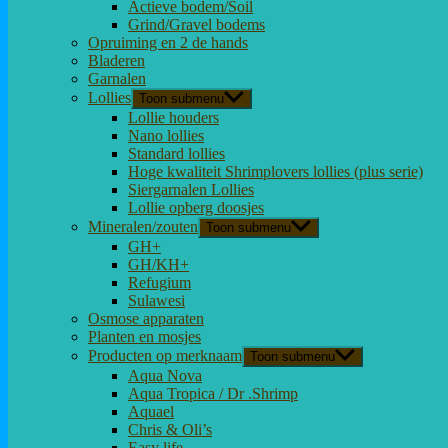
Actieve bodem/Soil
Grind/Gravel bodems
Opruiming en 2 de hands
Bladeren
Garnalen
Lollies
Toon submenu
Lollie houders
Nano lollies
Standard lollies
Hoge kwaliteit Shrimplovers lollies (plus serie)
Siergarnalen Lollies
Lollie opberg doosjes
Mineralen/zouten
Toon submenu
GH+
GH/KH+
Refugium
Sulawesi
Osmose apparaten
Planten en mosjes
Producten op merknaam
Toon submenu
Aqua Nova
Aqua Tropica / Dr .Shrimp
Aquael
Chris & Oli’s
Easy life