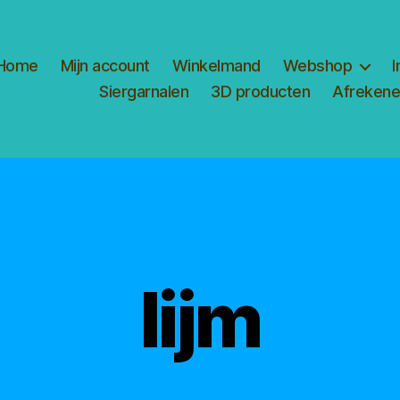
Home
Mijn account
Winkelmand
Webshop
I
Siergarnalen
3D producten
Afreken
lijm