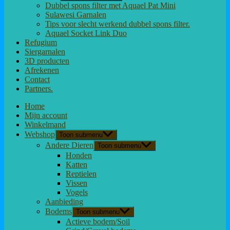
Dubbel spons filter met Aquael Pat Mini
Sulawesi Garnalen
Tips voor slecht werkend dubbel spons filter.
Aquael Socket Link Duo
Refugium
Siergarnalen
3D producten
Afrekenen
Contact
Partners.
Home
Mijn account
Winkelmand
Webshop
Toon submenu
Andere Dieren
Toon submenu
Honden
Katten
Reptielen
Vissen
Vogels
Aanbieding
Bodems
Toon submenu
Actieve bodem/Soil