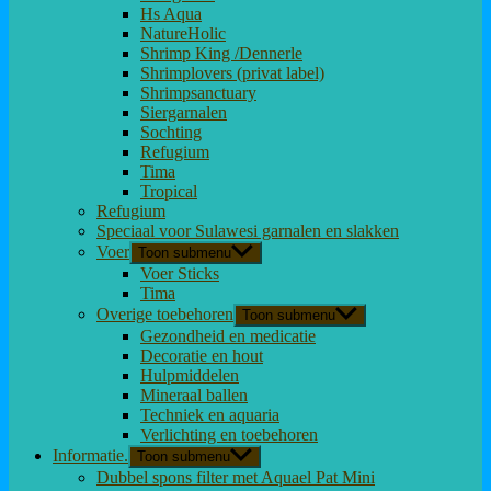
Hs Aqua
NatureHolic
Shrimp King /Dennerle
Shrimplovers (privat label)
Shrimpsanctuary
Siergarnalen
Sochting
Refugium
Tima
Tropical
Refugium
Speciaal voor Sulawesi garnalen en slakken
Voer
Toon submenu
Voer Sticks
Tima
Overige toebehoren
Toon submenu
Gezondheid en medicatie
Decoratie en hout
Hulpmiddelen
Mineraal ballen
Techniek en aquaria
Verlichting en toebehoren
Informatie.
Toon submenu
Dubbel spons filter met Aquael Pat Mini