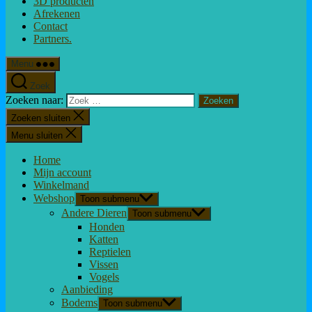
3D producten
Afrekenen
Contact
Partners.
Menu
Zoek
Zoeken naar:
Zoeken sluiten
Menu sluiten
Home
Mijn account
Winkelmand
Webshop
Toon submenu
Andere Dieren
Toon submenu
Honden
Katten
Reptielen
Vissen
Vogels
Aanbieding
Bodems
Toon submenu