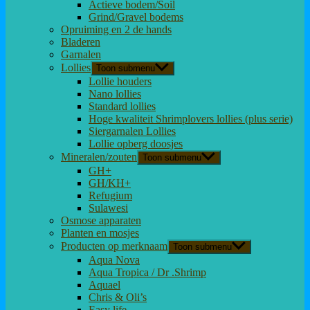
Actieve bodem/Soil
Grind/Gravel bodems
Opruiming en 2 de hands
Bladeren
Garnalen
Lollies
Toon submenu
Lollie houders
Nano lollies
Standard lollies
Hoge kwaliteit Shrimplovers lollies (plus serie)
Siergarnalen Lollies
Lollie opberg doosjes
Mineralen/zouten
Toon submenu
GH+
GH/KH+
Refugium
Sulawesi
Osmose apparaten
Planten en mosjes
Producten op merknaam
Toon submenu
Aqua Nova
Aqua Tropica / Dr .Shrimp
Aquael
Chris & Oli’s
Easy life