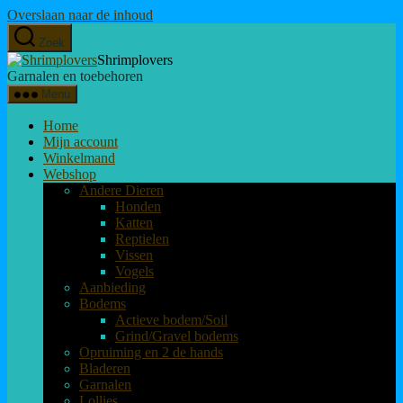
Overslaan naar de inhoud
Zoek
Shrimplovers
Garnalen en toebehoren
Menu
Home
Mijn account
Winkelmand
Webshop
Andere Dieren
Honden
Katten
Reptielen
Vissen
Vogels
Aanbieding
Bodems
Actieve bodem/Soil
Grind/Gravel bodems
Opruiming en 2 de hands
Bladeren
Garnalen
Lollies