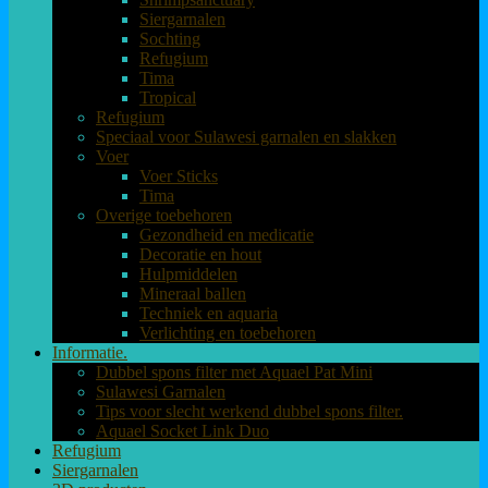
Siergarnalen
Sochting
Refugium
Tima
Tropical
Refugium
Speciaal voor Sulawesi garnalen en slakken
Voer
Voer Sticks
Tima
Overige toebehoren
Gezondheid en medicatie
Decoratie en hout
Hulpmiddelen
Mineraal ballen
Techniek en aquaria
Verlichting en toebehoren
Informatie.
Dubbel spons filter met Aquael Pat Mini
Sulawesi Garnalen
Tips voor slecht werkend dubbel spons filter.
Aquael Socket Link Duo
Refugium
Siergarnalen