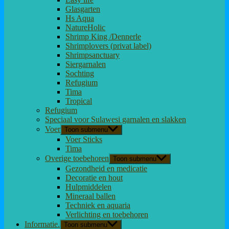
Glasgarten
Hs Aqua
NatureHolic
Shrimp King /Dennerle
Shrimplovers (privat label)
Shrimpsanctuary
Siergarnalen
Sochting
Refugium
Tima
Tropical
Refugium
Speciaal voor Sulawesi garnalen en slakken
Voer
Toon submenu
Voer Sticks
Tima
Overige toebehoren
Toon submenu
Gezondheid en medicatie
Decoratie en hout
Hulpmiddelen
Mineraal ballen
Techniek en aquaria
Verlichting en toebehoren
Informatie.
Toon submenu