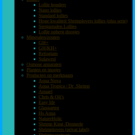
Lollie houders
Nano lollies
Standard lollies
Hoge kwaliteit Shrimplovers lollies (plus serie)
Siergarnalen Lollies
Lollie opberg doosjes
Mineralen/zouten
GH+
GH/KH+
Refugium
Sulawesi
Osmose apparaten
Planten en mosjes
Producten op merknaam
Aqua Nova
Aqua Tropica / Dr .Shrimp
Aquael
Chris & Oli’s
Easy life
Glasgarten
Hs Aqua
NatureHolic
Shrimp King /Dennerle
Shrimplovers (privat label)
Shrimpsanctuary