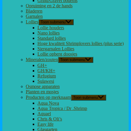
Grind/Gravel bodems
Opruiming en 2 de hands
Bladeren
Garnalen
Lollies
Toon submenu
Lollie houders
Nano lollies
Standard lollies
Hoge kwaliteit Shrimplovers lollies (plus serie)
Siergarnalen Lollies
Lollie opberg doosjes
Mineralen/zouten
Toon submenu
GH+
GH/KH+
Refugium
Sulawesi
Osmose apparaten
Planten en mosjes
Producten op merknaam
Toon submenu
Aqua Nova
Aqua Tropica / Dr .Shrimp
Aquael
Chris & Oli’s
Easy life
Glasgarten