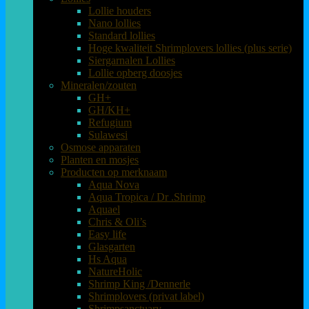
Lollie houders
Nano lollies
Standard lollies
Hoge kwaliteit Shrimplovers lollies (plus serie)
Siergarnalen Lollies
Lollie opberg doosjes
Mineralen/zouten
GH+
GH/KH+
Refugium
Sulawesi
Osmose apparaten
Planten en mosjes
Producten op merknaam
Aqua Nova
Aqua Tropica / Dr .Shrimp
Aquael
Chris & Oli’s
Easy life
Glasgarten
Hs Aqua
NatureHolic
Shrimp King /Dennerle
Shrimplovers (privat label)
Shrimpsanctuary