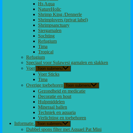
Hs Aqua
NatureHolic
Shrimp King /Dennerle
Shrimplovers (privat label)
Shrimpsanctuary
Siergarnalen
Sochting
Refugium
Tima
Tropical
Refugium
Speciaal voor Sulawesi garnalen en slakken
Voer
Toon submenu
Voer Sticks
Tima
Overige toebehoren
Toon submenu
Gezondheid en medicatie
Decoratie en hout
Hulpmiddelen
Mineraal ballen
Techniek en aquaria
Verlichting en toebehoren
Informatie.
Toon submenu
Dubbel spons filter met Aquael Pat Mini