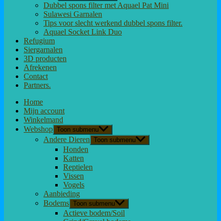
Dubbel spons filter met Aquael Pat Mini
Sulawesi Garnalen
Tips voor slecht werkend dubbel spons filter.
Aquael Socket Link Duo
Refugium
Siergarnalen
3D producten
Afrekenen
Contact
Partners.
Home
Mijn account
Winkelmand
Webshop
Toon submenu
Andere Dieren
Toon submenu
Honden
Katten
Reptielen
Vissen
Vogels
Aanbieding
Bodems
Toon submenu
Actieve bodem/Soil