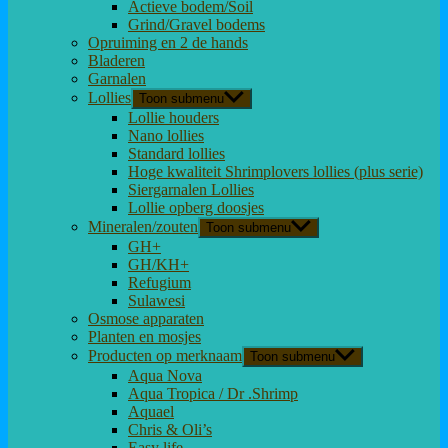
Actieve bodem/Soil
Grind/Gravel bodems
Opruiming en 2 de hands
Bladeren
Garnalen
Lollies
Toon submenu
Lollie houders
Nano lollies
Standard lollies
Hoge kwaliteit Shrimplovers lollies (plus serie)
Siergarnalen Lollies
Lollie opberg doosjes
Mineralen/zouten
Toon submenu
GH+
GH/KH+
Refugium
Sulawesi
Osmose apparaten
Planten en mosjes
Producten op merknaam
Toon submenu
Aqua Nova
Aqua Tropica / Dr .Shrimp
Aquael
Chris & Oli’s
Easy life