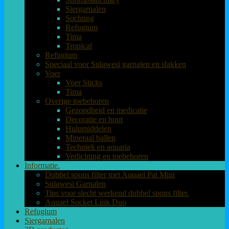
Siergarnalen
Sochting
Refugium
Tima
Tropical
Refugium
Speciaal voor Sulawesi garnalen en slakken
Voer
Voer Sticks
Tima
Overige toebehoren
Gezondheid en medicatie
Decoratie en hout
Hulpmiddelen
Mineraal ballen
Techniek en aquaria
Verlichting en toebehoren
Informatie.
Dubbel spons filter met Aquael Pat Mini
Sulawesi Garnalen
Tips voor slecht werkend dubbel spons filter.
Aquael Socket Link Duo
Refugium
Siergarnalen