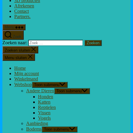
3D producten
Afrekenen
Contact
Partners.
Menu
Zoek
Zoeken naar:
Zoeken sluiten
Menu sluiten
Home
Mijn account
Winkelmand
Webshop
Toon submenu
Andere Dieren
Toon submenu
Honden
Katten
Reptielen
Vissen
Vogels
Aanbieding
Bodems
Toon submenu