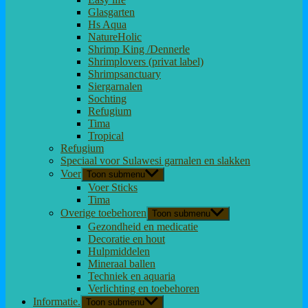
Glasgarten
Hs Aqua
NatureHolic
Shrimp King /Dennerle
Shrimplovers (privat label)
Shrimpsanctuary
Siergarnalen
Sochting
Refugium
Tima
Tropical
Refugium
Speciaal voor Sulawesi garnalen en slakken
Voer
Toon submenu
Voer Sticks
Tima
Overige toebehoren
Toon submenu
Gezondheid en medicatie
Decoratie en hout
Hulpmiddelen
Mineraal ballen
Techniek en aquaria
Verlichting en toebehoren
Informatie.
Toon submenu