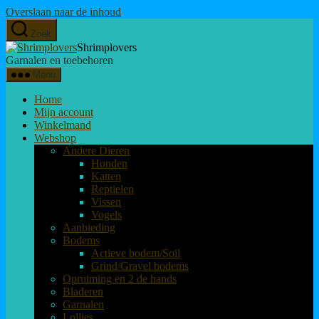
Overslaan naar de inhoud
Zoek
Shrimplovers
Garnalen en toebehoren
Menu
Home
Mijn account
Winkelmand
Webshop
Andere Dieren
Honden
Katten
Reptielen
Vissen
Vogels
Aanbieding
Bodems
Actieve bodem/Soil
Grind/Gravel bodems
Opruiming en 2 de hands
Bladeren
Garnalen
Lollies