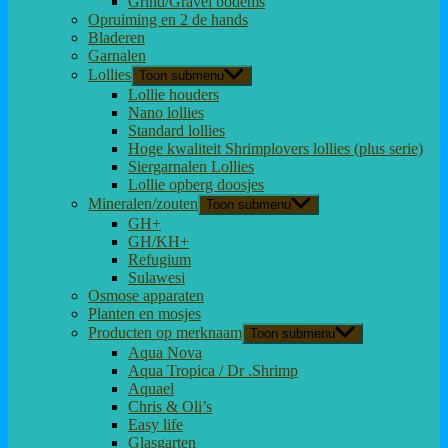
Grind/Gravel bodems
Opruiming en 2 de hands
Bladeren
Garnalen
Lollies
Toon submenu
Lollie houders
Nano lollies
Standard lollies
Hoge kwaliteit Shrimplovers lollies (plus serie)
Siergarnalen Lollies
Lollie opberg doosjes
Mineralen/zouten
Toon submenu
GH+
GH/KH+
Refugium
Sulawesi
Osmose apparaten
Planten en mosjes
Producten op merknaam
Toon submenu
Aqua Nova
Aqua Tropica / Dr .Shrimp
Aquael
Chris & Oli’s
Easy life
Glasgarten