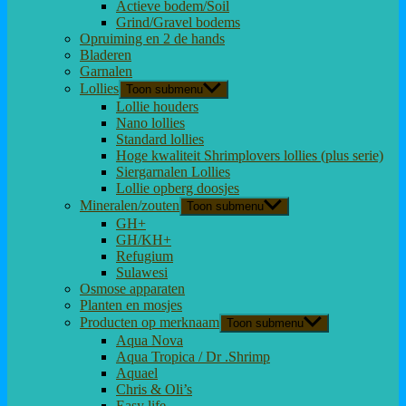
Actieve bodem/Soil
Grind/Gravel bodems
Opruiming en 2 de hands
Bladeren
Garnalen
Lollies
Toon submenu
Lollie houders
Nano lollies
Standard lollies
Hoge kwaliteit Shrimplovers lollies (plus serie)
Siergarnalen Lollies
Lollie opberg doosjes
Mineralen/zouten
Toon submenu
GH+
GH/KH+
Refugium
Sulawesi
Osmose apparaten
Planten en mosjes
Producten op merknaam
Toon submenu
Aqua Nova
Aqua Tropica / Dr .Shrimp
Aquael
Chris & Oli’s
Easy life