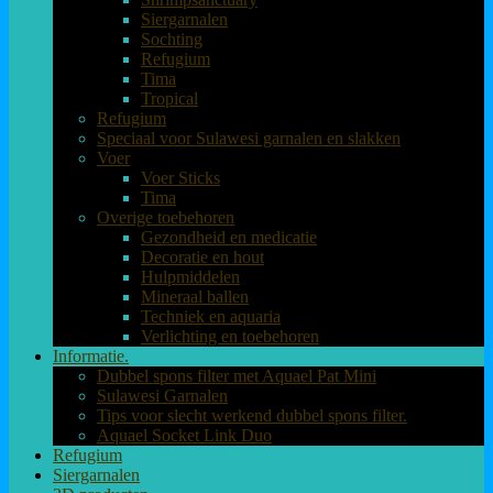
Siergarnalen
Sochting
Refugium
Tima
Tropical
Refugium
Speciaal voor Sulawesi garnalen en slakken
Voer
Voer Sticks
Tima
Overige toebehoren
Gezondheid en medicatie
Decoratie en hout
Hulpmiddelen
Mineraal ballen
Techniek en aquaria
Verlichting en toebehoren
Informatie.
Dubbel spons filter met Aquael Pat Mini
Sulawesi Garnalen
Tips voor slecht werkend dubbel spons filter.
Aquael Socket Link Duo
Refugium
Siergarnalen