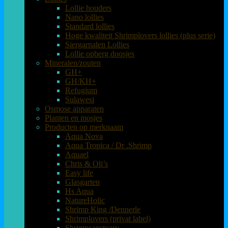
Lollie houders
Nano lollies
Standard lollies
Hoge kwaliteit Shrimplovers lollies (plus serie)
Siergarnalen Lollies
Lollie opberg doosjes
Mineralen/zouten
GH+
GH/KH+
Refugium
Sulawesi
Osmose apparaten
Planten en mosjes
Producten op merknaam
Aqua Nova
Aqua Tropica / Dr .Shrimp
Aquael
Chris & Oli’s
Easy life
Glasgarten
Hs Aqua
NatureHolic
Shrimp King /Dennerle
Shrimplovers (privat label)
Shrimpsanctuary