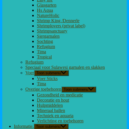
Glasgarten
Hs Aqua
NatureHolic
Shrimp King /Dennerle
Shrimplovers (privat label)
Shrimpsanctuary
Siergarnalen
Sochting
Refugium
Tima
Tropical
Refugium
Speciaal voor Sulawesi garnalen en slakken
Voer
Toon submenu
Voer Sticks
Tima
Overige toebehoren
Toon submenu
Gezondheid en medicatie
Decoratie en hout
Hulpmiddelen
Mineraal ballen
Techniek en aquaria
Verlichting en toebehoren
Informatie.
Toon submenu