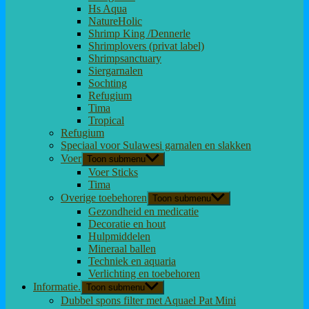
Hs Aqua
NatureHolic
Shrimp King /Dennerle
Shrimplovers (privat label)
Shrimpsanctuary
Siergarnalen
Sochting
Refugium
Tima
Tropical
Refugium
Speciaal voor Sulawesi garnalen en slakken
Voer
Toon submenu
Voer Sticks
Tima
Overige toebehoren
Toon submenu
Gezondheid en medicatie
Decoratie en hout
Hulpmiddelen
Mineraal ballen
Techniek en aquaria
Verlichting en toebehoren
Informatie.
Toon submenu
Dubbel spons filter met Aquael Pat Mini