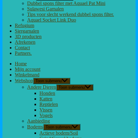
Dubbel spons filter met Aquael Pat Mini
Sulawesi Garnalen
Tips voor slecht werkend dubbel spons filter.
Aquael Socket Link Duo
Refugium
Siergarnalen
3D producten
Afrekenen
Contact
Partners.
Home
Mijn account
Winkelmand
Webshop
Toon submenu
Andere Dieren
Toon submenu
Honden
Katten
Reptielen
Vissen
Vogels
Aanbieding
Bodems
Toon submenu
Actieve bodem/Soil