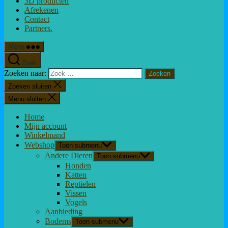
3D producten
Afrekenen
Contact
Partners.
Menu
Zoek
Zoeken naar:
Zoeken sluiten
Menu sluiten
Home
Mijn account
Winkelmand
Webshop
Toon submenu
Andere Dieren
Toon submenu
Honden
Katten
Reptielen
Vissen
Vogels
Aanbieding
Bodems
Toon submenu