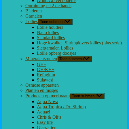
Grind/Gravel bodems
Opruiming en 2 de hands
Bladeren
Garnalen
Lollies
Toon submenu
Lollie houders
Nano lollies
Standard lollies
Hoge kwaliteit Shrimplovers lollies (plus serie)
Siergarnalen Lollies
Lollie opberg doosjes
Mineralen/zouten
Toon submenu
GH+
GH/KH+
Refugium
Sulawesi
Osmose apparaten
Planten en mosjes
Producten op merknaam
Toon submenu
Aqua Nova
Aqua Tropica / Dr .Shrimp
Aquael
Chris & Oli’s
Easy life
Glasgarten