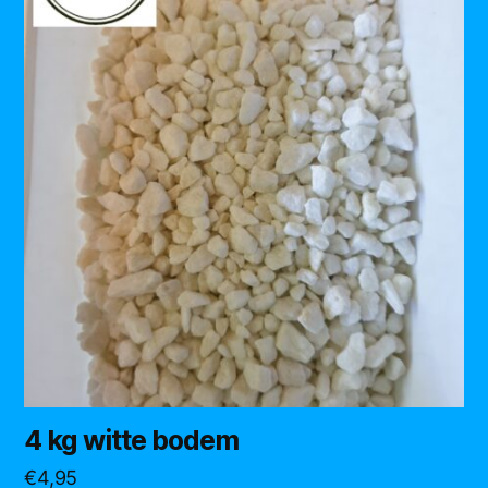
4 kg witte bodem
€
4,95