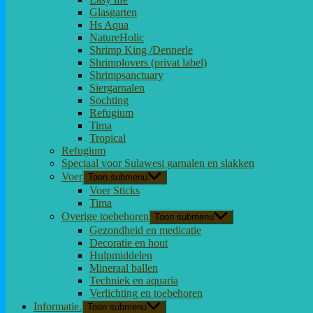
Glasgarten
Hs Aqua
NatureHolic
Shrimp King /Dennerle
Shrimplovers (privat label)
Shrimpsanctuary
Siergarnalen
Sochting
Refugium
Tima
Tropical
Refugium
Speciaal voor Sulawesi garnalen en slakken
Voer
Toon submenu
Voer Sticks
Tima
Overige toebehoren
Toon submenu
Gezondheid en medicatie
Decoratie en hout
Hulpmiddelen
Mineraal ballen
Techniek en aquaria
Verlichting en toebehoren
Informatie.
Toon submenu