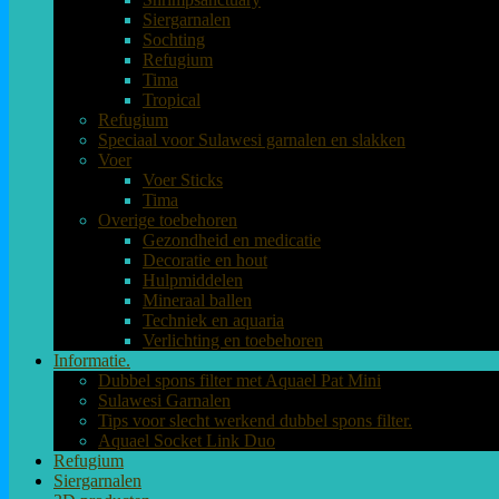
Siergarnalen
Sochting
Refugium
Tima
Tropical
Refugium
Speciaal voor Sulawesi garnalen en slakken
Voer
Voer Sticks
Tima
Overige toebehoren
Gezondheid en medicatie
Decoratie en hout
Hulpmiddelen
Mineraal ballen
Techniek en aquaria
Verlichting en toebehoren
Informatie.
Dubbel spons filter met Aquael Pat Mini
Sulawesi Garnalen
Tips voor slecht werkend dubbel spons filter.
Aquael Socket Link Duo
Refugium
Siergarnalen