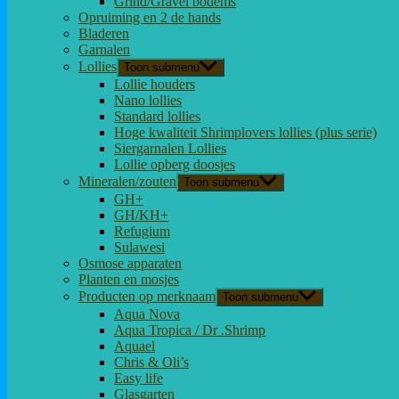
Grind/Gravel bodems
Opruiming en 2 de hands
Bladeren
Garnalen
Lollies
Toon submenu
Lollie houders
Nano lollies
Standard lollies
Hoge kwaliteit Shrimplovers lollies (plus serie)
Siergarnalen Lollies
Lollie opberg doosjes
Mineralen/zouten
Toon submenu
GH+
GH/KH+
Refugium
Sulawesi
Osmose apparaten
Planten en mosjes
Producten op merknaam
Toon submenu
Aqua Nova
Aqua Tropica / Dr .Shrimp
Aquael
Chris & Oli’s
Easy life
Glasgarten