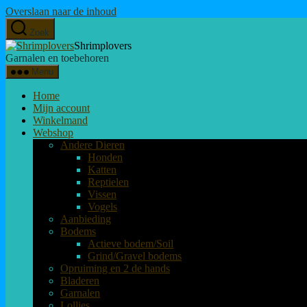
Overslaan naar de inhoud
Zoek
Shrimplovers
Garnalen en toebehoren
Menu
Home
Mijn account
Winkelmand
Webshop
Andere Dieren
Honden
Katten
Reptielen
Vissen
Vogels
Aanbieding
Bodems
Actieve bodem/Soil
Grind/Gravel bodems
Opruiming en 2 de hands
Bladeren
Garnalen
Lollies