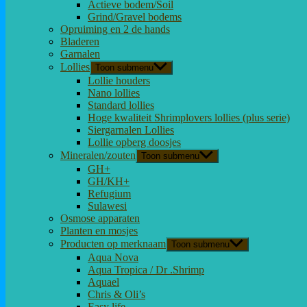
Actieve bodem/Soil
Grind/Gravel bodems
Opruiming en 2 de hands
Bladeren
Garnalen
Lollies
Toon submenu
Lollie houders
Nano lollies
Standard lollies
Hoge kwaliteit Shrimplovers lollies (plus serie)
Siergarnalen Lollies
Lollie opberg doosjes
Mineralen/zouten
Toon submenu
GH+
GH/KH+
Refugium
Sulawesi
Osmose apparaten
Planten en mosjes
Producten op merknaam
Toon submenu
Aqua Nova
Aqua Tropica / Dr .Shrimp
Aquael
Chris & Oli’s
Easy life