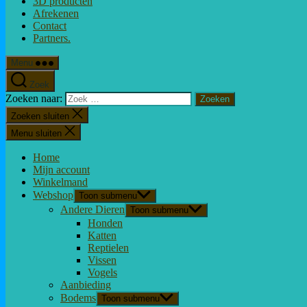
3D producten
Afrekenen
Contact
Partners.
Menu
Zoek
Zoeken naar:
Zoeken sluiten
Menu sluiten
Home
Mijn account
Winkelmand
Webshop
Toon submenu
Andere Dieren
Toon submenu
Honden
Katten
Reptielen
Vissen
Vogels
Aanbieding
Bodems
Toon submenu