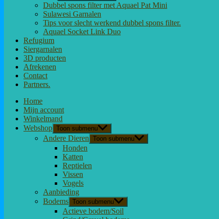
Dubbel spons filter met Aquael Pat Mini
Sulawesi Garnalen
Tips voor slecht werkend dubbel spons filter.
Aquael Socket Link Duo
Refugium
Siergarnalen
3D producten
Afrekenen
Contact
Partners.
Home
Mijn account
Winkelmand
Webshop
Toon submenu
Andere Dieren
Toon submenu
Honden
Katten
Reptielen
Vissen
Vogels
Aanbieding
Bodems
Toon submenu
Actieve bodem/Soil