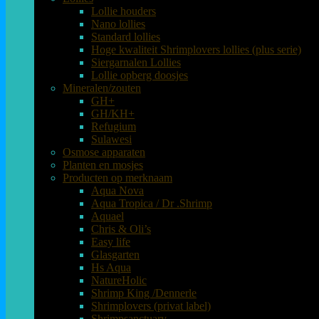
Lollie houders
Nano lollies
Standard lollies
Hoge kwaliteit Shrimplovers lollies (plus serie)
Siergarnalen Lollies
Lollie opberg doosjes
Mineralen/zouten
GH+
GH/KH+
Refugium
Sulawesi
Osmose apparaten
Planten en mosjes
Producten op merknaam
Aqua Nova
Aqua Tropica / Dr .Shrimp
Aquael
Chris & Oli’s
Easy life
Glasgarten
Hs Aqua
NatureHolic
Shrimp King /Dennerle
Shrimplovers (privat label)
Shrimpsanctuary