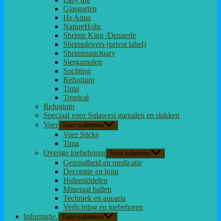
Glasgarten
Hs Aqua
NatureHolic
Shrimp King /Dennerle
Shrimplovers (privat label)
Shrimpsanctuary
Siergarnalen
Sochting
Refugium
Tima
Tropical
Refugium
Speciaal voor Sulawesi garnalen en slakken
Voer
Toon submenu
Voer Sticks
Tima
Overige toebehoren
Toon submenu
Gezondheid en medicatie
Decoratie en hout
Hulpmiddelen
Mineraal ballen
Techniek en aquaria
Verlichting en toebehoren
Informatie.
Toon submenu