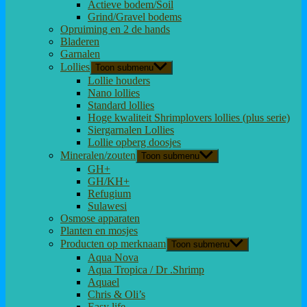
Actieve bodem/Soil
Grind/Gravel bodems
Opruiming en 2 de hands
Bladeren
Garnalen
Lollies
Toon submenu
Lollie houders
Nano lollies
Standard lollies
Hoge kwaliteit Shrimplovers lollies (plus serie)
Siergarnalen Lollies
Lollie opberg doosjes
Mineralen/zouten
Toon submenu
GH+
GH/KH+
Refugium
Sulawesi
Osmose apparaten
Planten en mosjes
Producten op merknaam
Toon submenu
Aqua Nova
Aqua Tropica / Dr .Shrimp
Aquael
Chris & Oli’s
Easy life