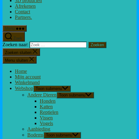
3D producten
Afrekenen
Contact
Partners.
Menu
Zoek
Zoeken naar:
Zoeken sluiten
Menu sluiten
Home
Mijn account
Winkelmand
Webshop
Toon submenu
Andere Dieren
Toon submenu
Honden
Katten
Reptielen
Vissen
Vogels
Aanbieding
Bodems
Toon submenu