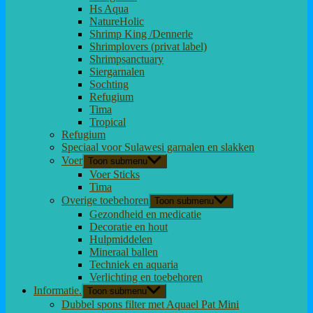
Hs Aqua
NatureHolic
Shrimp King /Dennerle
Shrimplovers (privat label)
Shrimpsanctuary
Siergarnalen
Sochting
Refugium
Tima
Tropical
Refugium
Speciaal voor Sulawesi garnalen en slakken
Voer
Toon submenu
Voer Sticks
Tima
Overige toebehoren
Toon submenu
Gezondheid en medicatie
Decoratie en hout
Hulpmiddelen
Mineraal ballen
Techniek en aquaria
Verlichting en toebehoren
Informatie.
Toon submenu
Dubbel spons filter met Aquael Pat Mini