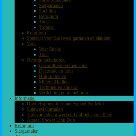
Siergarnalen
Sochting
Refugium
Tima
Tropical
Refugium
Speciaal voor Sulawesi garnalen en slakken
Voer
Voer Sticks
Tima
Overige toebehoren
Gezondheid en medicatie
Decoratie en hout
Hulpmiddelen
Mineraal ballen
Techniek en aquaria
Verlichting en toebehoren
Informatie.
Dubbel spons filter met Aquael Pat Mini
Sulawesi Garnalen
Tips voor slecht werkend dubbel spons filter.
Aquael Socket Link Duo
Refugium
Siergarnalen