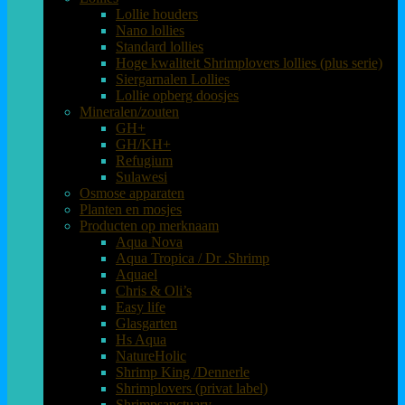
Lollie houders
Nano lollies
Standard lollies
Hoge kwaliteit Shrimplovers lollies (plus serie)
Siergarnalen Lollies
Lollie opberg doosjes
Mineralen/zouten
GH+
GH/KH+
Refugium
Sulawesi
Osmose apparaten
Planten en mosjes
Producten op merknaam
Aqua Nova
Aqua Tropica / Dr .Shrimp
Aquael
Chris & Oli’s
Easy life
Glasgarten
Hs Aqua
NatureHolic
Shrimp King /Dennerle
Shrimplovers (privat label)
Shrimpsanctuary