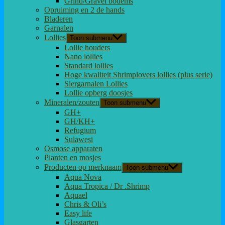
Grind/Gravel bodems
Opruiming en 2 de hands
Bladeren
Garnalen
Lollies
Toon submenu
Lollie houders
Nano lollies
Standard lollies
Hoge kwaliteit Shrimplovers lollies (plus serie)
Siergarnalen Lollies
Lollie opberg doosjes
Mineralen/zouten
Toon submenu
GH+
GH/KH+
Refugium
Sulawesi
Osmose apparaten
Planten en mosjes
Producten op merknaam
Toon submenu
Aqua Nova
Aqua Tropica / Dr .Shrimp
Aquael
Chris & Oli’s
Easy life
Glasgarten