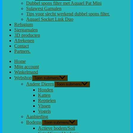
Dubbel spons filter met Aquael Pat Mini
Sulawesi Garnalen
Tips voor slecht werkend dubbel spons filter.
Aquael Socket Link Duo
Refugium
Siergarnalen
3D producten
Afrekenen
Contact
Partners.
Home
Mijn account
Winkelmand
Webshop
Toon submenu
Andere Dieren
Toon submenu
Honden
Katten
Reptielen
Vissen
Vogels
Aanbieding
Bodems
Toon submenu
Actieve bodem/Soil