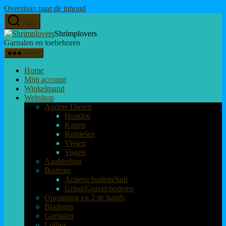
Overslaan naar de inhoud
Zoek
Shrimplovers
Garnalen en toebehoren
Menu
Home
Mijn account
Winkelmand
Webshop
Andere Dieren
Honden
Katten
Reptielen
Vissen
Vogels
Aanbieding
Bodems
Actieve bodem/Soil
Grind/Gravel bodems
Opruiming en 2 de hands
Bladeren
Garnalen
Lollies