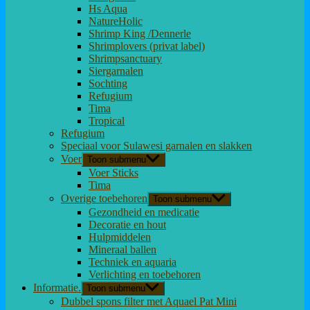
Hs Aqua
NatureHolic
Shrimp King /Dennerle
Shrimplovers (privat label)
Shrimpsanctuary
Siergarnalen
Sochting
Refugium
Tima
Tropical
Refugium
Speciaal voor Sulawesi garnalen en slakken
Voer
Toon submenu
Voer Sticks
Tima
Overige toebehoren
Toon submenu
Gezondheid en medicatie
Decoratie en hout
Hulpmiddelen
Mineraal ballen
Techniek en aquaria
Verlichting en toebehoren
Informatie.
Toon submenu
Dubbel spons filter met Aquael Pat Mini