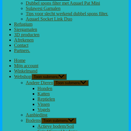
Dubbel spons filter met Aquael Pat Mini
Sulawesi Garnalen
Tips voor slecht werkend dubbel spons filter.
Aquael Socket Link Duo
Refugium
Siergarnalen
3D producten
Afrekenen
Contact
Partners.
Home
Mijn account
Winkelmand
Webshop
Toon submenu
Andere Dieren
Toon submenu
Honden
Katten
Reptielen
Vissen
Vogels
Aanbieding
Bodems
Toon submenu
Actieve bodem/Soil