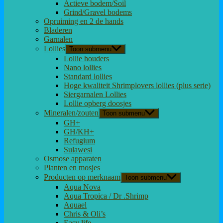
Actieve bodem/Soil
Grind/Gravel bodems
Opruiming en 2 de hands
Bladeren
Garnalen
Lollies
Toon submenu
Lollie houders
Nano lollies
Standard lollies
Hoge kwaliteit Shrimplovers lollies (plus serie)
Siergarnalen Lollies
Lollie opberg doosjes
Mineralen/zouten
Toon submenu
GH+
GH/KH+
Refugium
Sulawesi
Osmose apparaten
Planten en mosjes
Producten op merknaam
Toon submenu
Aqua Nova
Aqua Tropica / Dr .Shrimp
Aquael
Chris & Oli’s
Easy life