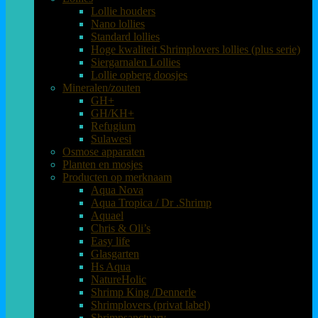
Lollie houders
Nano lollies
Standard lollies
Hoge kwaliteit Shrimplovers lollies (plus serie)
Siergarnalen Lollies
Lollie opberg doosjes
Mineralen/zouten
GH+
GH/KH+
Refugium
Sulawesi
Osmose apparaten
Planten en mosjes
Producten op merknaam
Aqua Nova
Aqua Tropica / Dr .Shrimp
Aquael
Chris & Oli’s
Easy life
Glasgarten
Hs Aqua
NatureHolic
Shrimp King /Dennerle
Shrimplovers (privat label)
Shrimpsanctuary