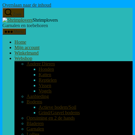
Overslaan naar de inhoud
Zoek
Shrimplovers
Garnalen en toebehoren
Menu
Home
Mijn account
Winkelmand
Webshop
Andere Dieren
Honden
Katten
Reptielen
Vissen
Vogels
Aanbieding
Bodems
Actieve bodem/Soil
Grind/Gravel bodems
Opruiming en 2 de hands
Bladeren
Garnalen
Lollies