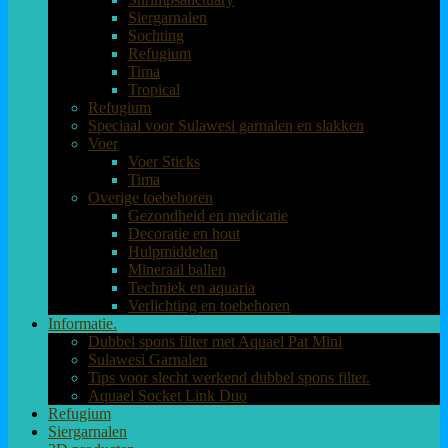
Siergarnalen
Sochting
Refugium
Tima
Tropical
Refugium
Speciaal voor Sulawesi garnalen en slakken
Voer
Voer Sticks
Tima
Overige toebehoren
Gezondheid en medicatie
Decoratie en hout
Hulpmiddelen
Mineraal ballen
Techniek en aquaria
Verlichting en toebehoren
Informatie.
Dubbel spons filter met Aquael Pat Mini
Sulawesi Garnalen
Tips voor slecht werkend dubbel spons filter.
Aquael Socket Link Duo
Refugium
Siergarnalen