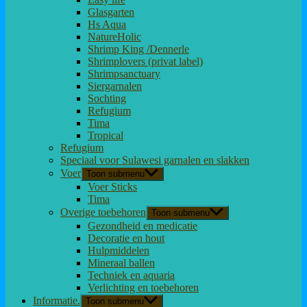
Glasgarten
Hs Aqua
NatureHolic
Shrimp King /Dennerle
Shrimplovers (privat label)
Shrimpsanctuary
Siergarnalen
Sochting
Refugium
Tima
Tropical
Refugium
Speciaal voor Sulawesi garnalen en slakken
Voer
Toon submenu
Voer Sticks
Tima
Overige toebehoren
Toon submenu
Gezondheid en medicatie
Decoratie en hout
Hulpmiddelen
Mineraal ballen
Techniek en aquaria
Verlichting en toebehoren
Informatie.
Toon submenu