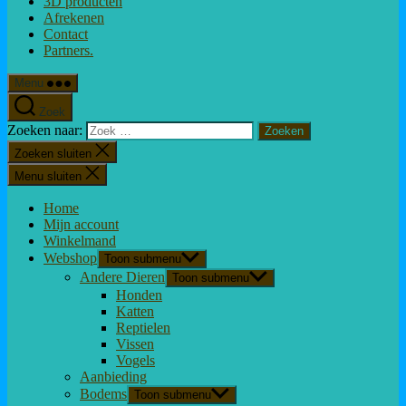
3D producten
Afrekenen
Contact
Partners.
Menu
Zoek
Zoeken naar:
Zoeken sluiten
Menu sluiten
Home
Mijn account
Winkelmand
Webshop
Toon submenu
Andere Dieren
Toon submenu
Honden
Katten
Reptielen
Vissen
Vogels
Aanbieding
Bodems
Toon submenu