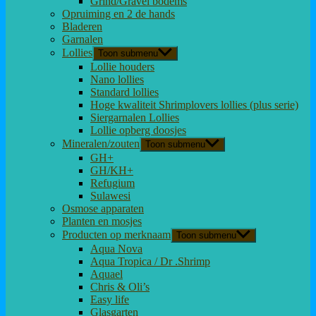
Grind/Gravel bodems
Opruiming en 2 de hands
Bladeren
Garnalen
Lollies
Toon submenu
Lollie houders
Nano lollies
Standard lollies
Hoge kwaliteit Shrimplovers lollies (plus serie)
Siergarnalen Lollies
Lollie opberg doosjes
Mineralen/zouten
Toon submenu
GH+
GH/KH+
Refugium
Sulawesi
Osmose apparaten
Planten en mosjes
Producten op merknaam
Toon submenu
Aqua Nova
Aqua Tropica / Dr .Shrimp
Aquael
Chris & Oli’s
Easy life
Glasgarten