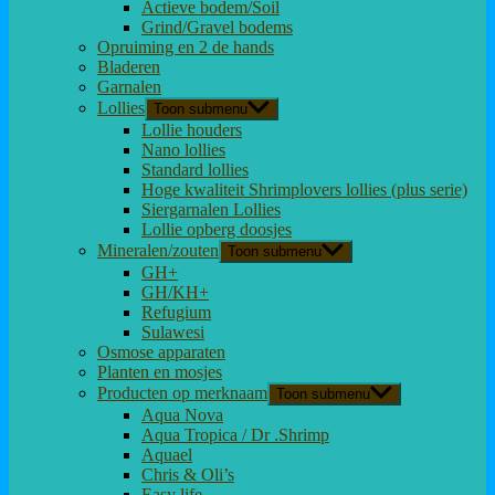
Actieve bodem/Soil
Grind/Gravel bodems
Opruiming en 2 de hands
Bladeren
Garnalen
Lollies
Toon submenu
Lollie houders
Nano lollies
Standard lollies
Hoge kwaliteit Shrimplovers lollies (plus serie)
Siergarnalen Lollies
Lollie opberg doosjes
Mineralen/zouten
Toon submenu
GH+
GH/KH+
Refugium
Sulawesi
Osmose apparaten
Planten en mosjes
Producten op merknaam
Toon submenu
Aqua Nova
Aqua Tropica / Dr .Shrimp
Aquael
Chris & Oli’s
Easy life