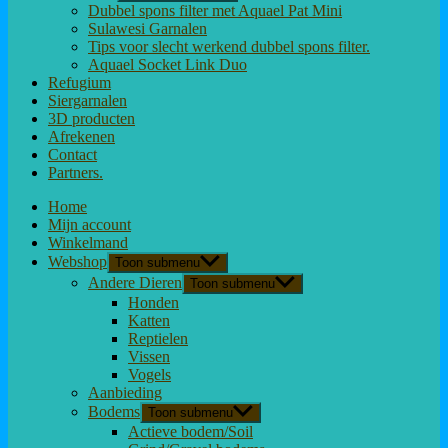
Dubbel spons filter met Aquael Pat Mini
Sulawesi Garnalen
Tips voor slecht werkend dubbel spons filter.
Aquael Socket Link Duo
Refugium
Siergarnalen
3D producten
Afrekenen
Contact
Partners.
Home
Mijn account
Winkelmand
Webshop
Toon submenu
Andere Dieren
Toon submenu
Honden
Katten
Reptielen
Vissen
Vogels
Aanbieding
Bodems
Toon submenu
Actieve bodem/Soil