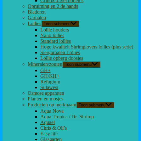
Grind/Gravel bodems
Opruiming en 2 de hands
Bladeren
Garnalen
Lollies
Toon submenu
Lollie houders
Nano lollies
Standard lollies
Hoge kwaliteit Shrimplovers lollies (plus serie)
Siergarnalen Lollies
Lollie opberg doosjes
Mineralen/zouten
Toon submenu
GH+
GH/KH+
Refugium
Sulawesi
Osmose apparaten
Planten en mosjes
Producten op merknaam
Toon submenu
Aqua Nova
Aqua Tropica / Dr .Shrimp
Aquael
Chris & Oli’s
Easy life
Glasgarten