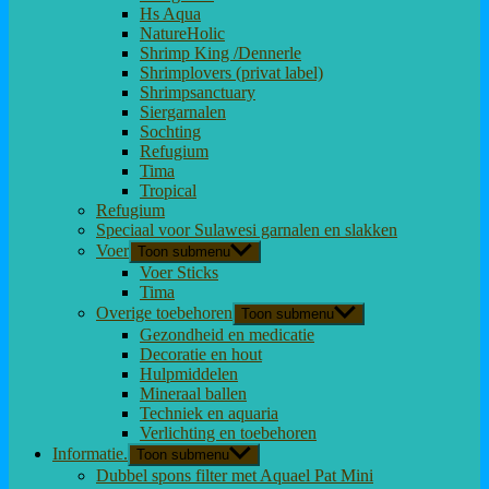
Hs Aqua
NatureHolic
Shrimp King /Dennerle
Shrimplovers (privat label)
Shrimpsanctuary
Siergarnalen
Sochting
Refugium
Tima
Tropical
Refugium
Speciaal voor Sulawesi garnalen en slakken
Voer
Toon submenu
Voer Sticks
Tima
Overige toebehoren
Toon submenu
Gezondheid en medicatie
Decoratie en hout
Hulpmiddelen
Mineraal ballen
Techniek en aquaria
Verlichting en toebehoren
Informatie.
Toon submenu
Dubbel spons filter met Aquael Pat Mini