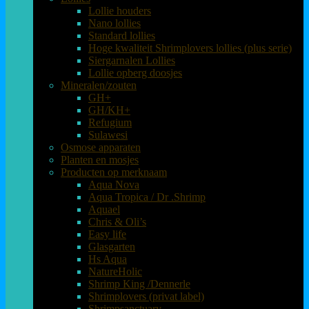
Lollie houders
Nano lollies
Standard lollies
Hoge kwaliteit Shrimplovers lollies (plus serie)
Siergarnalen Lollies
Lollie opberg doosjes
Mineralen/zouten
GH+
GH/KH+
Refugium
Sulawesi
Osmose apparaten
Planten en mosjes
Producten op merknaam
Aqua Nova
Aqua Tropica / Dr .Shrimp
Aquael
Chris & Oli’s
Easy life
Glasgarten
Hs Aqua
NatureHolic
Shrimp King /Dennerle
Shrimplovers (privat label)
Shrimpsanctuary