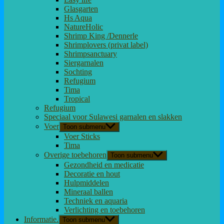
Glasgarten
Hs Aqua
NatureHolic
Shrimp King /Dennerle
Shrimplovers (privat label)
Shrimpsanctuary
Siergarnalen
Sochting
Refugium
Tima
Tropical
Refugium
Speciaal voor Sulawesi garnalen en slakken
Voer
Toon submenu
Voer Sticks
Tima
Overige toebehoren
Toon submenu
Gezondheid en medicatie
Decoratie en hout
Hulpmiddelen
Mineraal ballen
Techniek en aquaria
Verlichting en toebehoren
Informatie.
Toon submenu