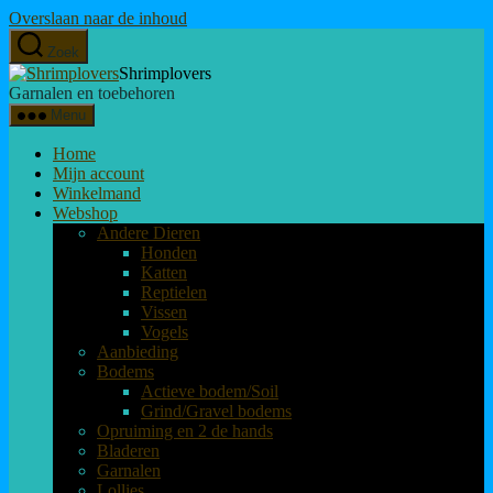
Overslaan naar de inhoud
Zoek
Shrimplovers
Garnalen en toebehoren
Menu
Home
Mijn account
Winkelmand
Webshop
Andere Dieren
Honden
Katten
Reptielen
Vissen
Vogels
Aanbieding
Bodems
Actieve bodem/Soil
Grind/Gravel bodems
Opruiming en 2 de hands
Bladeren
Garnalen
Lollies