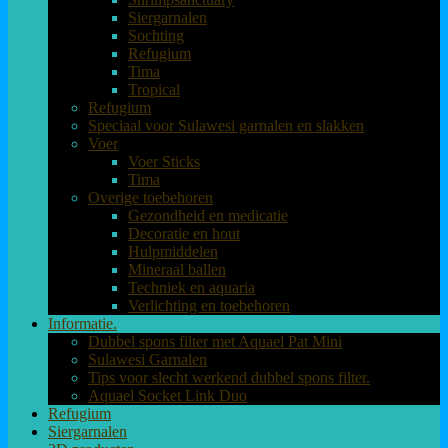
Siergarnalen
Sochting
Refugium
Tima
Tropical
Refugium
Speciaal voor Sulawesi garnalen en slakken
Voer
Voer Sticks
Tima
Overige toebehoren
Gezondheid en medicatie
Decoratie en hout
Hulpmiddelen
Mineraal ballen
Techniek en aquaria
Verlichting en toebehoren
Informatie.
Dubbel spons filter met Aquael Pat Mini
Sulawesi Garnalen
Tips voor slecht werkend dubbel spons filter.
Aquael Socket Link Duo
Refugium
Siergarnalen