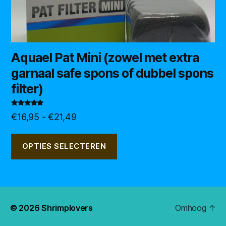
productpagina
Aquael Pat Mini (zowel met extra
garnaal safe spons of dubbel spons
filter)
Gewaardeerd
Prijsklasse:
€
16,95
-
€
21,49
5.00
uit 5
€16,95
tot
OPTIES SELECTEREN
€21,49
© 2026
Shrimplovers
Omhoog
↑