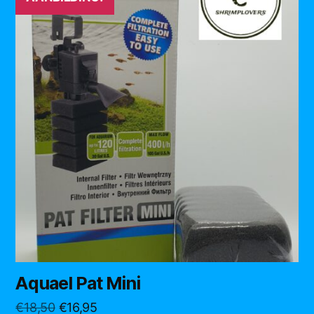
Aquael Pat Mini
Oorspronkelijke
Huidige
€
18,50
€
16,95