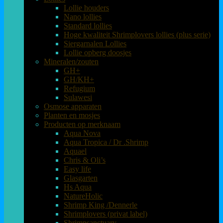
Lollie houders
Nano lollies
Standard lollies
Hoge kwaliteit Shrimplovers lollies (plus serie)
Siergarnalen Lollies
Lollie opberg doosjes
Mineralen/zouten
GH+
GH/KH+
Refugium
Sulawesi
Osmose apparaten
Planten en mosjes
Producten op merknaam
Aqua Nova
Aqua Tropica / Dr .Shrimp
Aquael
Chris & Oli’s
Easy life
Glasgarten
Hs Aqua
NatureHolic
Shrimp King /Dennerle
Shrimplovers (privat label)
Shrimpsanctuary