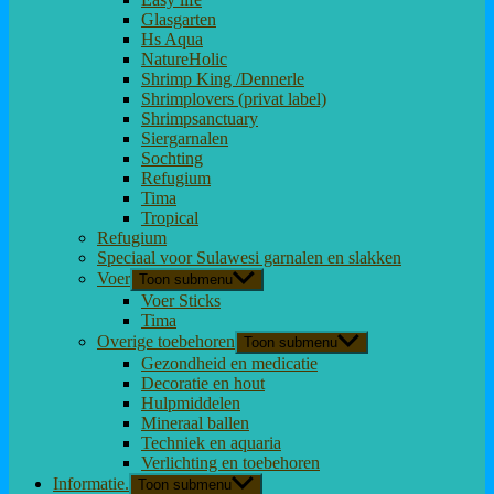
Glasgarten
Hs Aqua
NatureHolic
Shrimp King /Dennerle
Shrimplovers (privat label)
Shrimpsanctuary
Siergarnalen
Sochting
Refugium
Tima
Tropical
Refugium
Speciaal voor Sulawesi garnalen en slakken
Voer
Toon submenu
Voer Sticks
Tima
Overige toebehoren
Toon submenu
Gezondheid en medicatie
Decoratie en hout
Hulpmiddelen
Mineraal ballen
Techniek en aquaria
Verlichting en toebehoren
Informatie.
Toon submenu