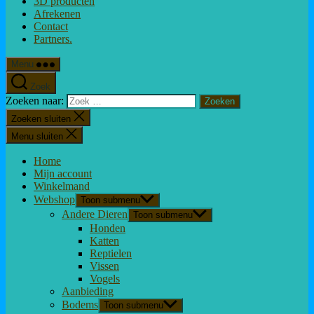
3D producten
Afrekenen
Contact
Partners.
Menu
Zoek
Zoeken naar:
Zoeken sluiten
Menu sluiten
Home
Mijn account
Winkelmand
Webshop
Toon submenu
Andere Dieren
Toon submenu
Honden
Katten
Reptielen
Vissen
Vogels
Aanbieding
Bodems
Toon submenu