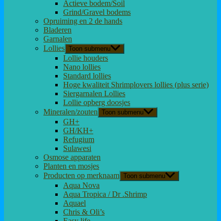
Actieve bodem/Soil
Grind/Gravel bodems
Opruiming en 2 de hands
Bladeren
Garnalen
Lollies
Toon submenu
Lollie houders
Nano lollies
Standard lollies
Hoge kwaliteit Shrimplovers lollies (plus serie)
Siergarnalen Lollies
Lollie opberg doosjes
Mineralen/zouten
Toon submenu
GH+
GH/KH+
Refugium
Sulawesi
Osmose apparaten
Planten en mosjes
Producten op merknaam
Toon submenu
Aqua Nova
Aqua Tropica / Dr .Shrimp
Aquael
Chris & Oli’s
Easy life