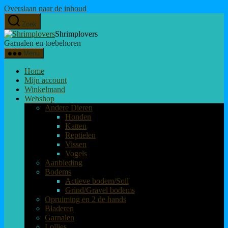
Overslaan naar de inhoud
Zoek
Shrimplovers
Garnalen en toebehoren
Menu
Home
Mijn account
Winkelmand
Webshop
Andere Dieren
Honden
Katten
Reptielen
Vissen
Vogels
Aanbieding
Bodems
Actieve bodem/Soil
Grind/Gravel bodems
Opruiming en 2 de hands
Bladeren
Garnalen
Lollies