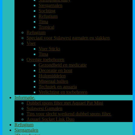
Siergarnalen
Sochting
Refugium
Tima
Tropical
Refugium
Speciaal voor Sulawesi garnalen en slakken
Voer
Voer Sticks
Tima
Overige toebehoren
Gezondheid en medicatie
Decoratie en hout
Hulpmiddelen
Mineraal ballen
Techniek en aquaria
Verlichting en toebehoren
Informatie.
Dubbel spons filter met Aquael Pat Mini
Sulawesi Garnalen
Tips voor slecht werkend dubbel spons filter.
Aquael Socket Link Duo
Refugium
Siergarnalen