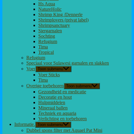
Hs Aqua
NatureHolic
Shrimp King /Dennerle
Shrimplovers (privat label)
Shrimpsanctuary
Siergarnalen
Sochting
Refugium
Tima
Tropical
Refugium
Speciaal voor Sulawesi garnalen en slakken
Voer
Toon submenu
Voer Sticks
Tima
Overige toebehoren
Toon submenu
Gezondheid en medicatie
Decoratie en hout
Hulpmiddelen
Mineraal ballen
Techniek en aquaria
Verlichting en toebehoren
Informatie.
Toon submenu
Dubbel spons filter met Aquael Pat Mini