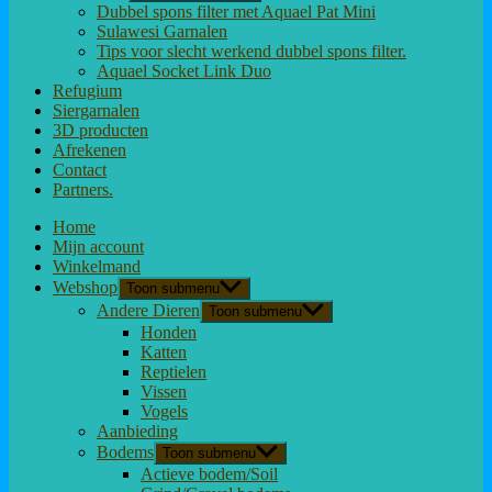
Dubbel spons filter met Aquael Pat Mini
Sulawesi Garnalen
Tips voor slecht werkend dubbel spons filter.
Aquael Socket Link Duo
Refugium
Siergarnalen
3D producten
Afrekenen
Contact
Partners.
Home
Mijn account
Winkelmand
Webshop
Toon submenu
Andere Dieren
Toon submenu
Honden
Katten
Reptielen
Vissen
Vogels
Aanbieding
Bodems
Toon submenu
Actieve bodem/Soil