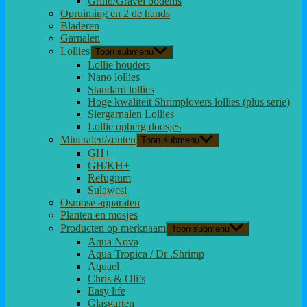
Grind/Gravel bodems
Opruiming en 2 de hands
Bladeren
Garnalen
Lollies
Toon submenu
Lollie houders
Nano lollies
Standard lollies
Hoge kwaliteit Shrimplovers lollies (plus serie)
Siergarnalen Lollies
Lollie opberg doosjes
Mineralen/zouten
Toon submenu
GH+
GH/KH+
Refugium
Sulawesi
Osmose apparaten
Planten en mosjes
Producten op merknaam
Toon submenu
Aqua Nova
Aqua Tropica / Dr .Shrimp
Aquael
Chris & Oli’s
Easy life
Glasgarten