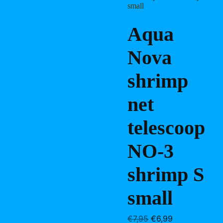
Aqua
Nova
shrimp
net
telescoop
NO-3
shrimp S
small
Oorspronkelijke
Huidige
€
7,95
€
6,99