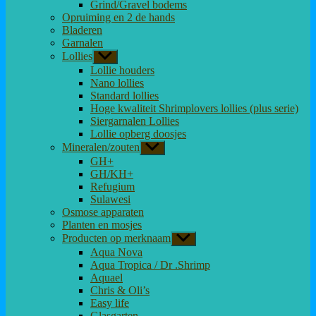
Grind/Gravel bodems
Opruiming en 2 de hands
Bladeren
Garnalen
Lollies
Toon
submenu
Lollie houders
Nano lollies
Standard lollies
Hoge kwaliteit Shrimplovers lollies (plus serie)
Siergarnalen Lollies
Lollie opberg doosjes
Mineralen/zouten
Toon
submenu
GH+
GH/KH+
Refugium
Sulawesi
Osmose apparaten
Planten en mosjes
Producten op merknaam
Toon
submenu
Aqua Nova
Aqua Tropica / Dr .Shrimp
Aquael
Chris & Oli’s
Easy life
Glasgarten