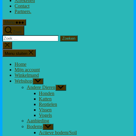
Afrekenen
Contact
Partners.
Menu
Zoek
Zoeken
naar:
Zoeken
sluiten
Menu sluiten
Home
Mijn account
Winkelmand
Webshop
Toon
submenu
Andere Dieren
Toon
submenu
Honden
Katten
Reptielen
Vissen
Vogels
Aanbieding
Bodems
Toon
submenu
Actieve bodem/Soil