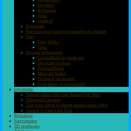
Sochting
Refugium
Tima
Tropical
Refugium
Speciaal voor Sulawesi garnalen en slakken
Voer
Voer Sticks
Tima
Overige toebehoren
Gezondheid en medicatie
Decoratie en hout
Hulpmiddelen
Mineraal ballen
Techniek en aquaria
Verlichting en toebehoren
Informatie.
Dubbel spons filter met Aquael Pat Mini
Sulawesi Garnalen
Tips voor slecht werkend dubbel spons filter.
Aquael Socket Link Duo
Refugium
Siergarnalen
3D producten