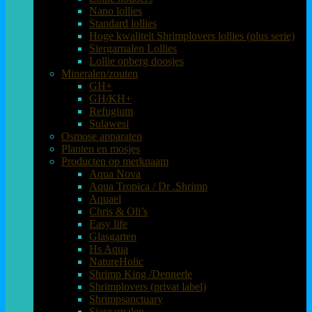
Nano lollies
Standard lollies
Hoge kwaliteit Shrimplovers lollies (plus serie)
Siergarnalen Lollies
Lollie opberg doosjes
Mineralen/zouten
GH+
GH/KH+
Refugium
Sulawesi
Osmose apparaten
Planten en mosjes
Producten op merknaam
Aqua Nova
Aqua Tropica / Dr .Shrimp
Aquael
Chris & Oli’s
Easy life
Glasgarten
Hs Aqua
NatureHolic
Shrimp King /Dennerle
Shrimplovers (privat label)
Shrimpsanctuary
Siergarnalen