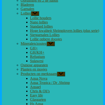
Opruiming en 2 de hands
Bladeren
Garnalen
Lollies
Toon
submenu
Lollie houders
Nano lollies
Standard lollies
Hoge kwaliteit Shrimplovers lollies (plus serie)
Siergarnalen Lollies
Lollie opberg doosjes
Mineralen/zouten
Toon
submenu
GH+
GH/KH+
Refugium
Sulawesi
Osmose apparaten
Planten en mosjes
Producten op merknaam
Toon
submenu
Aqua Nova
Aqua Tropica / Dr .Shrimp
Aquael
Chris & Oli’s
Easy life
Glasgarten
Hs Aqua