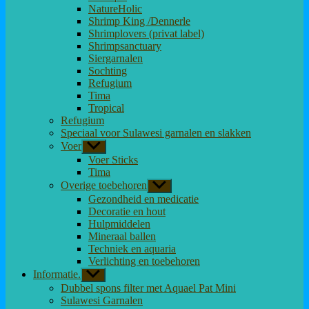
NatureHolic
Shrimp King /Dennerle
Shrimplovers (privat label)
Shrimpsanctuary
Siergarnalen
Sochting
Refugium
Tima
Tropical
Refugium
Speciaal voor Sulawesi garnalen en slakken
Voer
Toon
submenu
Voer Sticks
Tima
Overige toebehoren
Toon
submenu
Gezondheid en medicatie
Decoratie en hout
Hulpmiddelen
Mineraal ballen
Techniek en aquaria
Verlichting en toebehoren
Informatie.
Toon
submenu
Dubbel spons filter met Aquael Pat Mini
Sulawesi Garnalen