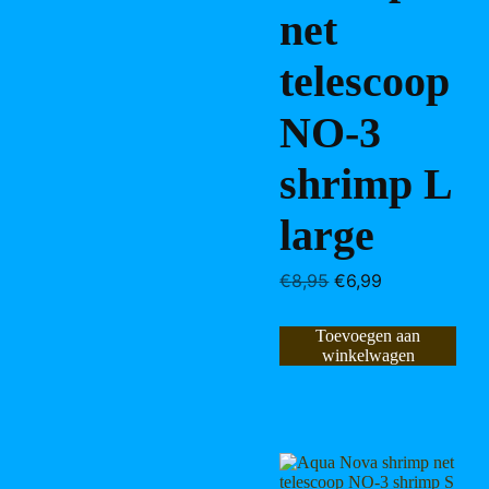
net
telescoop
NO-3
shrimp L
large
Oorspronkelijke
Huidige
€
8,95
€
6,99
prijs
prijs
was:
is:
Toevoegen aan
€8,95.
€6,99.
winkelwagen