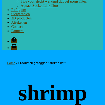
Tips voor slecht werkend dubbel spons filter.
Aquael Socket Link Duo
Refugium
Siergarnalen
3D producten
Afrekenen
Contact
Partners.
Facebook
E-
mail
Home
/ Producten getagged “shrimp net”
shrimp