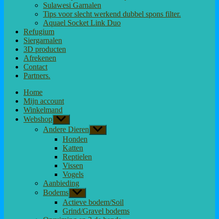
Sulawesi Garnalen
Tips voor slecht werkend dubbel spons filter.
Aquael Socket Link Duo
Refugium
Siergarnalen
3D producten
Afrekenen
Contact
Partners.
Home
Mijn account
Winkelmand
Webshop
Toon
submenu
Andere Dieren
Toon
submenu
Honden
Katten
Reptielen
Vissen
Vogels
Aanbieding
Bodems
Toon
submenu
Actieve bodem/Soil
Grind/Gravel bodems