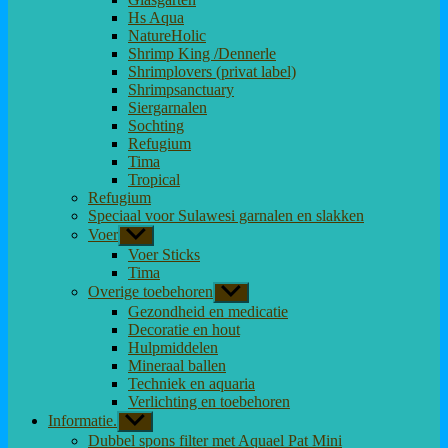
Hs Aqua
NatureHolic
Shrimp King /Dennerle
Shrimplovers (privat label)
Shrimpsanctuary
Siergarnalen
Sochting
Refugium
Tima
Tropical
Refugium
Speciaal voor Sulawesi garnalen en slakken
Voer
Toon
submenu
Voer Sticks
Tima
Overige toebehoren
Toon
submenu
Gezondheid en medicatie
Decoratie en hout
Hulpmiddelen
Mineraal ballen
Techniek en aquaria
Verlichting en toebehoren
Informatie.
Toon
submenu
Dubbel spons filter met Aquael Pat Mini