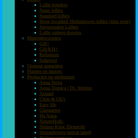
Lollie houders
Nano lollies
Standard lollies
Hoge kwaliteit Shrimplovers lollies (plus serie)
Siergarnalen Lollies
Lollie opberg doosjes
Mineralen/zouten
GH+
GH/KH+
Refugium
Sulawesi
Osmose apparaten
Planten en mosjes
Producten op merknaam
Aqua Nova
Aqua Tropica / Dr .Shrimp
Aquael
Chris & Oli’s
Easy life
Glasgarten
Hs Aqua
NatureHolic
Shrimp King /Dennerle
Shrimplovers (privat label)
Shrimpsanctuary