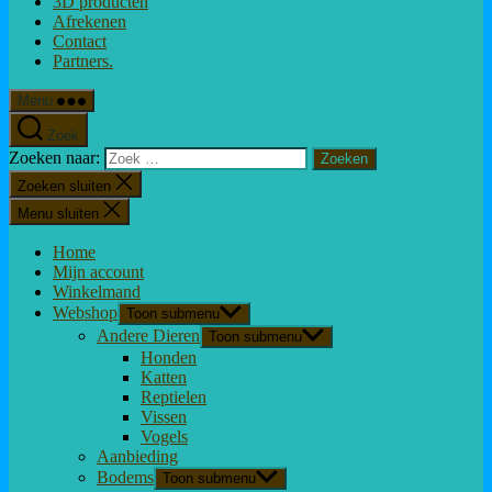
3D producten
Afrekenen
Contact
Partners.
Menu
Zoek
Zoeken naar:
Zoeken sluiten
Menu sluiten
Home
Mijn account
Winkelmand
Webshop
Toon submenu
Andere Dieren
Toon submenu
Honden
Katten
Reptielen
Vissen
Vogels
Aanbieding
Bodems
Toon submenu