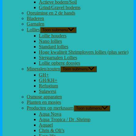
Actieve bodem/Soil
Grind/Gravel bodems
Opruiming en 2 de hands
Bladeren
Garnalen
Lollies
Toon submenu
Lollie houders
Nano lollies
Standard lollies
Hoge kwaliteit Shrimplovers lollies (plus serie)
Siergarnalen Lollies
Lollie opberg doosjes
Mineralen/zouten
Toon submenu
GH+
GH/KH+
Refugium
Sulawesi
Osmose apparaten
Planten en mosjes
Producten op merknaam
Toon submenu
Aqua Nova
Aqua Tropica / Dr .Shrimp
Aquael
Chris & Oli’s
Easy life