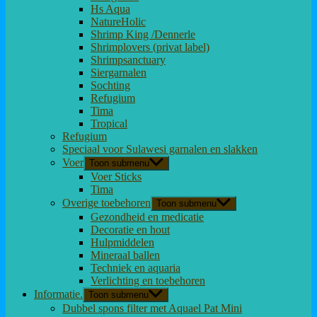
Hs Aqua
NatureHolic
Shrimp King /Dennerle
Shrimplovers (privat label)
Shrimpsanctuary
Siergarnalen
Sochting
Refugium
Tima
Tropical
Refugium
Speciaal voor Sulawesi garnalen en slakken
Voer
Toon submenu
Voer Sticks
Tima
Overige toebehoren
Toon submenu
Gezondheid en medicatie
Decoratie en hout
Hulpmiddelen
Mineraal ballen
Techniek en aquaria
Verlichting en toebehoren
Informatie.
Toon submenu
Dubbel spons filter met Aquael Pat Mini