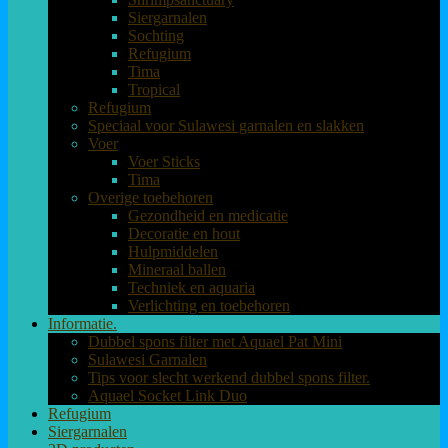
Siergarnalen
Sochting
Refugium
Tima
Tropical
Refugium
Speciaal voor Sulawesi garnalen en slakken
Voer
Voer Sticks
Tima
Overige toebehoren
Gezondheid en medicatie
Decoratie en hout
Hulpmiddelen
Mineraal ballen
Techniek en aquaria
Verlichting en toebehoren
Informatie.
Dubbel spons filter met Aquael Pat Mini
Sulawesi Garnalen
Tips voor slecht werkend dubbel spons filter.
Aquael Socket Link Duo
Refugium
Siergarnalen