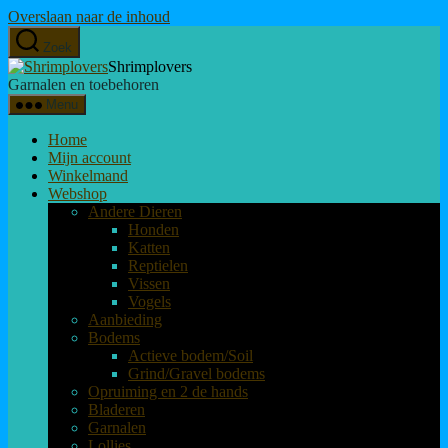
Overslaan naar de inhoud
Zoek
Shrimplovers
Garnalen en toebehoren
Menu
Home
Mijn account
Winkelmand
Webshop
Andere Dieren
Honden
Katten
Reptielen
Vissen
Vogels
Aanbieding
Bodems
Actieve bodem/Soil
Grind/Gravel bodems
Opruiming en 2 de hands
Bladeren
Garnalen
Lollies