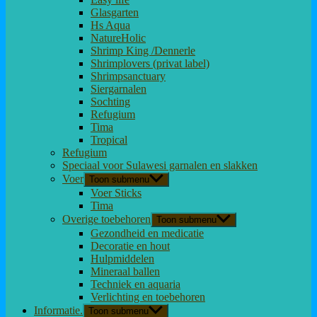
Glasgarten
Hs Aqua
NatureHolic
Shrimp King /Dennerle
Shrimplovers (privat label)
Shrimpsanctuary
Siergarnalen
Sochting
Refugium
Tima
Tropical
Refugium
Speciaal voor Sulawesi garnalen en slakken
Voer
Toon submenu
Voer Sticks
Tima
Overige toebehoren
Toon submenu
Gezondheid en medicatie
Decoratie en hout
Hulpmiddelen
Mineraal ballen
Techniek en aquaria
Verlichting en toebehoren
Informatie.
Toon submenu