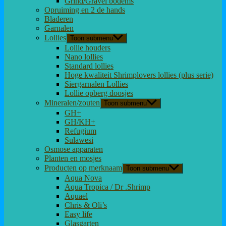
Grind/Gravel bodems
Opruiming en 2 de hands
Bladeren
Garnalen
Lollies
Toon submenu
Lollie houders
Nano lollies
Standard lollies
Hoge kwaliteit Shrimplovers lollies (plus serie)
Siergarnalen Lollies
Lollie opberg doosjes
Mineralen/zouten
Toon submenu
GH+
GH/KH+
Refugium
Sulawesi
Osmose apparaten
Planten en mosjes
Producten op merknaam
Toon submenu
Aqua Nova
Aqua Tropica / Dr .Shrimp
Aquael
Chris & Oli’s
Easy life
Glasgarten