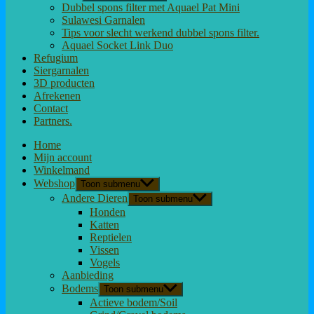
Dubbel spons filter met Aquael Pat Mini
Sulawesi Garnalen
Tips voor slecht werkend dubbel spons filter.
Aquael Socket Link Duo
Refugium
Siergarnalen
3D producten
Afrekenen
Contact
Partners.
Home
Mijn account
Winkelmand
Webshop
Toon submenu
Andere Dieren
Toon submenu
Honden
Katten
Reptielen
Vissen
Vogels
Aanbieding
Bodems
Toon submenu
Actieve bodem/Soil