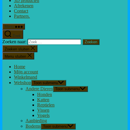
3D producten
Afrekenen
Contact
Partners.
Menu
Zoek
Zoeken naar:
Zoeken sluiten
Menu sluiten
Home
Mijn account
Winkelmand
Webshop
Toon submenu
Andere Dieren
Toon submenu
Honden
Katten
Reptielen
Vissen
Vogels
Aanbieding
Bodems
Toon submenu