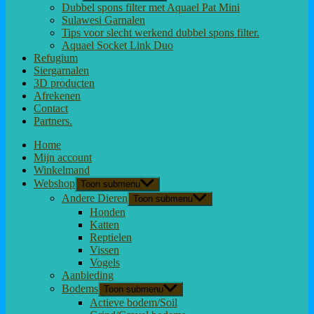
Dubbel spons filter met Aquael Pat Mini
Sulawesi Garnalen
Tips voor slecht werkend dubbel spons filter.
Aquael Socket Link Duo
Refugium
Siergarnalen
3D producten
Afrekenen
Contact
Partners.
Home
Mijn account
Winkelmand
Webshop
Toon submenu
Andere Dieren
Toon submenu
Honden
Katten
Reptielen
Vissen
Vogels
Aanbieding
Bodems
Toon submenu
Actieve bodem/Soil