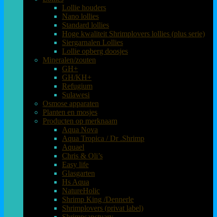
Lollie houders
Nano lollies
Standard lollies
Hoge kwaliteit Shrimplovers lollies (plus serie)
Siergarnalen Lollies
Lollie opberg doosjes
Mineralen/zouten
GH+
GH/KH+
Refugium
Sulawesi
Osmose apparaten
Planten en mosjes
Producten op merknaam
Aqua Nova
Aqua Tropica / Dr .Shrimp
Aquael
Chris & Oli’s
Easy life
Glasgarten
Hs Aqua
NatureHolic
Shrimp King /Dennerle
Shrimplovers (privat label)
Shrimpsanctuary