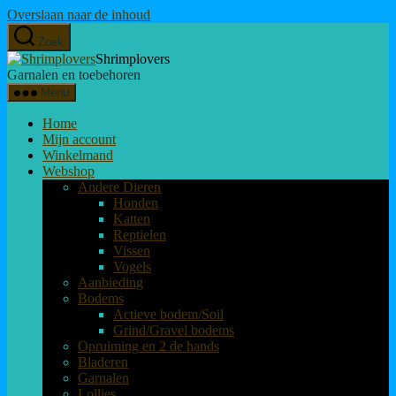
Overslaan naar de inhoud
Zoek
Shrimplovers
Garnalen en toebehoren
Menu
Home
Mijn account
Winkelmand
Webshop
Andere Dieren
Honden
Katten
Reptielen
Vissen
Vogels
Aanbieding
Bodems
Actieve bodem/Soil
Grind/Gravel bodems
Opruiming en 2 de hands
Bladeren
Garnalen
Lollies