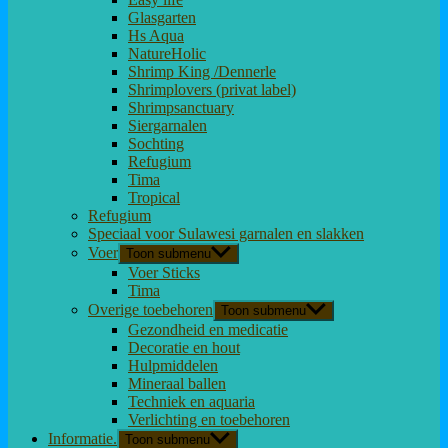
Glasgarten
Hs Aqua
NatureHolic
Shrimp King /Dennerle
Shrimplovers (privat label)
Shrimpsanctuary
Siergarnalen
Sochting
Refugium
Tima
Tropical
Refugium
Speciaal voor Sulawesi garnalen en slakken
Voer
Toon submenu
Voer Sticks
Tima
Overige toebehoren
Toon submenu
Gezondheid en medicatie
Decoratie en hout
Hulpmiddelen
Mineraal ballen
Techniek en aquaria
Verlichting en toebehoren
Informatie.
Toon submenu