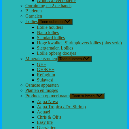
Grind/Gravel bodems
Opruiming en 2 de hands
Bladeren
Garnalen
Lollies
Toon submenu
Lollie houders
Nano lollies
Standard lollies
Hoge kwaliteit Shrimplovers lollies (plus serie)
Siergarnalen Lollies
Lollie opberg doosjes
Mineralen/zouten
Toon submenu
GH+
GH/KH+
Refugium
Sulawesi
Osmose apparaten
Planten en mosjes
Producten op merknaam
Toon submenu
Aqua Nova
Aqua Tropica / Dr .Shrimp
Aquael
Chris & Oli’s
Easy life
Glasgarten