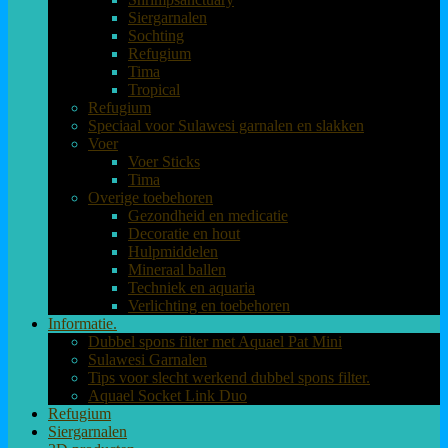
Siergarnalen
Sochting
Refugium
Tima
Tropical
Refugium
Speciaal voor Sulawesi garnalen en slakken
Voer
Voer Sticks
Tima
Overige toebehoren
Gezondheid en medicatie
Decoratie en hout
Hulpmiddelen
Mineraal ballen
Techniek en aquaria
Verlichting en toebehoren
Informatie.
Dubbel spons filter met Aquael Pat Mini
Sulawesi Garnalen
Tips voor slecht werkend dubbel spons filter.
Aquael Socket Link Duo
Refugium
Siergarnalen