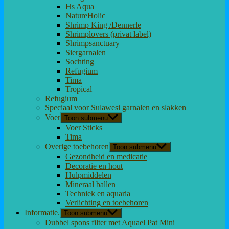
Hs Aqua
NatureHolic
Shrimp King /Dennerle
Shrimplovers (privat label)
Shrimpsanctuary
Siergarnalen
Sochting
Refugium
Tima
Tropical
Refugium
Speciaal voor Sulawesi garnalen en slakken
Voer
Toon submenu
Voer Sticks
Tima
Overige toebehoren
Toon submenu
Gezondheid en medicatie
Decoratie en hout
Hulpmiddelen
Mineraal ballen
Techniek en aquaria
Verlichting en toebehoren
Informatie.
Toon submenu
Dubbel spons filter met Aquael Pat Mini