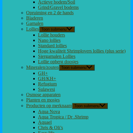
Actieve bodem/Soil
Grind/Gravel bodems
Opruiming en 2 de hands
Bladeren
Garnalen
Lollies
Toon submenu
Lollie houders
Nano lollies
Standard lollies
Hoge kwaliteit Shrimplovers lollies (plus serie)
Siergarnalen Lollies
Lollie opberg doosjes
Mineralen/zouten
Toon submenu
GH+
GH/KH+
Refugium
Sulawesi
Osmose apparaten
Planten en mosjes
Producten op merknaam
Toon submenu
Aqua Nova
Aqua Tropica / Dr .Shrimp
Aquael
Chris & Oli’s
Easy life