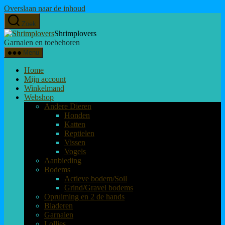
Overslaan naar de inhoud
Zoek
Shrimplovers
Garnalen en toebehoren
Menu
Home
Mijn account
Winkelmand
Webshop
Andere Dieren
Honden
Katten
Reptielen
Vissen
Vogels
Aanbieding
Bodems
Actieve bodem/Soil
Grind/Gravel bodems
Opruiming en 2 de hands
Bladeren
Garnalen
Lollies