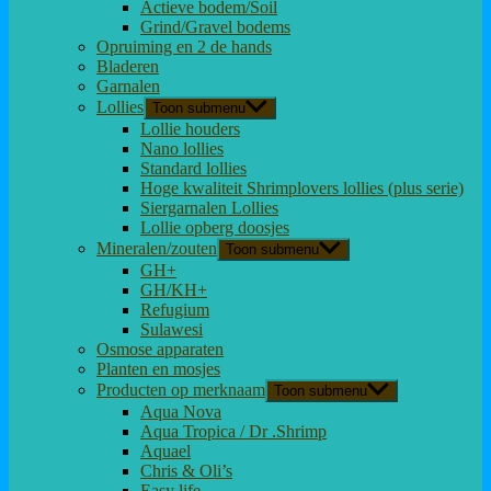
Actieve bodem/Soil
Grind/Gravel bodems
Opruiming en 2 de hands
Bladeren
Garnalen
Lollies
Toon submenu
Lollie houders
Nano lollies
Standard lollies
Hoge kwaliteit Shrimplovers lollies (plus serie)
Siergarnalen Lollies
Lollie opberg doosjes
Mineralen/zouten
Toon submenu
GH+
GH/KH+
Refugium
Sulawesi
Osmose apparaten
Planten en mosjes
Producten op merknaam
Toon submenu
Aqua Nova
Aqua Tropica / Dr .Shrimp
Aquael
Chris & Oli’s
Easy life