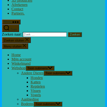
3D producten
Afrekenen
Contact
Partners.
Menu
Zoek
Zoeken naar:
Zoeken sluiten
Menu sluiten
Home
Mijn account
Winkelmand
Webshop
Toon submenu
Andere Dieren
Toon submenu
Honden
Katten
Reptielen
Vissen
Vogels
Aanbieding
Bodems
Toon submenu