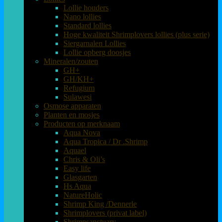
Lollie houders
Nano lollies
Standard lollies
Hoge kwaliteit Shrimplovers lollies (plus serie)
Siergarnalen Lollies
Lollie opberg doosjes
Mineralen/zouten
GH+
GH/KH+
Refugium
Sulawesi
Osmose apparaten
Planten en mosjes
Producten op merknaam
Aqua Nova
Aqua Tropica / Dr .Shrimp
Aquael
Chris & Oli’s
Easy life
Glasgarten
Hs Aqua
NatureHolic
Shrimp King /Dennerle
Shrimplovers (privat label)
Shrimpsanctuary