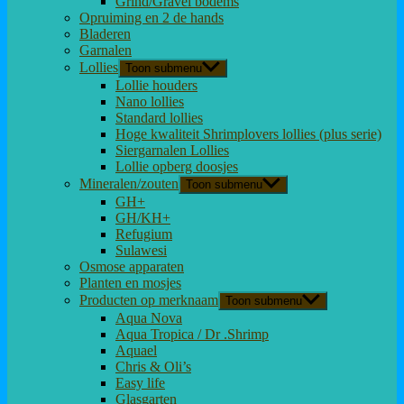
Grind/Gravel bodems
Opruiming en 2 de hands
Bladeren
Garnalen
Lollies
Toon submenu
Lollie houders
Nano lollies
Standard lollies
Hoge kwaliteit Shrimplovers lollies (plus serie)
Siergarnalen Lollies
Lollie opberg doosjes
Mineralen/zouten
Toon submenu
GH+
GH/KH+
Refugium
Sulawesi
Osmose apparaten
Planten en mosjes
Producten op merknaam
Toon submenu
Aqua Nova
Aqua Tropica / Dr .Shrimp
Aquael
Chris & Oli’s
Easy life
Glasgarten