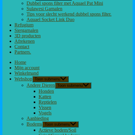
Dubbel spons filter met Aquael Pat Mini
Sulawesi Garnalen
Tips voor slecht werkend dubbel spons filter.
Aquael Socket Link Duo
Refugium
Siergarnalen
3D producten
Afrekenen
Contact
Partners.
Home
Mijn account
Winkelmand
Webshop
Toon submenu
Andere Dieren
Toon submenu
Honden
Katten
Reptielen
Vissen
Vogels
Aanbieding
Bodems
Toon submenu
Actieve bodem/Soil