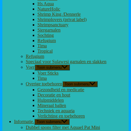
Hs Aqua
NatureHolic
Shrimp King /Dennerle
Shrimplovers (privat label)
Shrimpsanctuary
Siergarnalen
Sochting
Refugium
Tima
Tropical
Refugium
Speciaal voor Sulawesi garnalen en slakken
Voer
Toon submenu
Voer Sticks
Tima
Overige toebehoren
Toon submenu
Gezondheid en medicatie
Decoratie en hout
Hulpmiddelen
Mineraal ballen
Techniek en aquaria
Verlichting en toebehoren
Informatie.
Toon submenu
Dubbel spons filter met Aquael Pat Mini