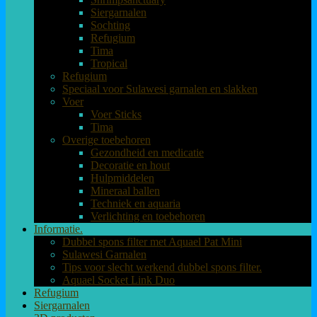
Siergarnalen
Sochting
Refugium
Tima
Tropical
Refugium
Speciaal voor Sulawesi garnalen en slakken
Voer
Voer Sticks
Tima
Overige toebehoren
Gezondheid en medicatie
Decoratie en hout
Hulpmiddelen
Mineraal ballen
Techniek en aquaria
Verlichting en toebehoren
Informatie.
Dubbel spons filter met Aquael Pat Mini
Sulawesi Garnalen
Tips voor slecht werkend dubbel spons filter.
Aquael Socket Link Duo
Refugium
Siergarnalen