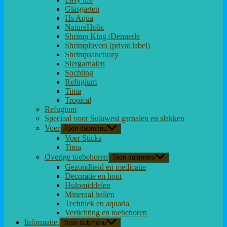
Glasgarten
Hs Aqua
NatureHolic
Shrimp King /Dennerle
Shrimplovers (privat label)
Shrimpsanctuary
Siergarnalen
Sochting
Refugium
Tima
Tropical
Refugium
Speciaal voor Sulawesi garnalen en slakken
Voer
Toon submenu
Voer Sticks
Tima
Overige toebehoren
Toon submenu
Gezondheid en medicatie
Decoratie en hout
Hulpmiddelen
Mineraal ballen
Techniek en aquaria
Verlichting en toebehoren
Informatie.
Toon submenu