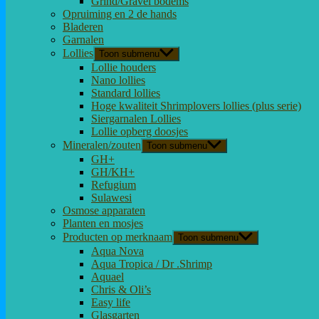
Grind/Gravel bodems
Opruiming en 2 de hands
Bladeren
Garnalen
Lollies
Toon submenu
Lollie houders
Nano lollies
Standard lollies
Hoge kwaliteit Shrimplovers lollies (plus serie)
Siergarnalen Lollies
Lollie opberg doosjes
Mineralen/zouten
Toon submenu
GH+
GH/KH+
Refugium
Sulawesi
Osmose apparaten
Planten en mosjes
Producten op merknaam
Toon submenu
Aqua Nova
Aqua Tropica / Dr .Shrimp
Aquael
Chris & Oli’s
Easy life
Glasgarten