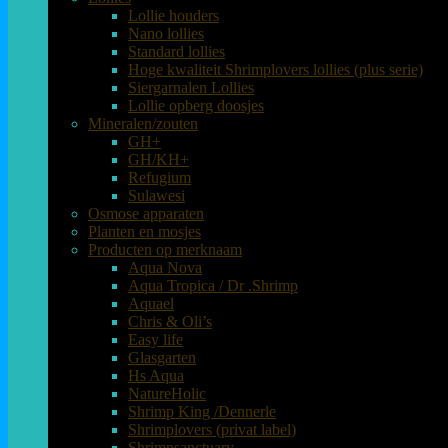
Lollie houders
Nano lollies
Standard lollies
Hoge kwaliteit Shrimplovers lollies (plus serie)
Siergarnalen Lollies
Lollie opberg doosjes
Mineralen/zouten
GH+
GH/KH+
Refugium
Sulawesi
Osmose apparaten
Planten en mosjes
Producten op merknaam
Aqua Nova
Aqua Tropica / Dr .Shrimp
Aquael
Chris & Oli’s
Easy life
Glasgarten
Hs Aqua
NatureHolic
Shrimp King /Dennerle
Shrimplovers (privat label)
Shrimpsanctuary