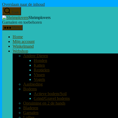
Overslaan naar de inhoud
Zoek
Shrimplovers
Garnalen en toebehoren
Menu
Home
Mijn account
Winkelmand
Webshop
Andere Dieren
Honden
Katten
Reptielen
Vissen
Vogels
Aanbieding
Bodems
Actieve bodem/Soil
Grind/Gravel bodems
Opruiming en 2 de hands
Bladeren
Garnalen
Lollies