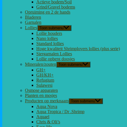
Actieve bodem/Soil
Grind/Gravel bodems
Opruiming en 2 de hands
Bladeren
Garnalen
Lollies
Toon submenu
Lollie houders
Nano lollies
Standard lollies
Hoge kwaliteit Shrimplovers lollies (plus serie)
Siergarnalen Lollies
Lollie opberg doosjes
Mineralen/zouten
Toon submenu
GH+
GH/KH+
Refugium
Sulawesi
Osmose apparaten
Planten en mosjes
Producten op merknaam
Toon submenu
Aqua Nova
Aqua Tropica / Dr .Shrimp
Aquael
Chris & Oli’s
Easy life