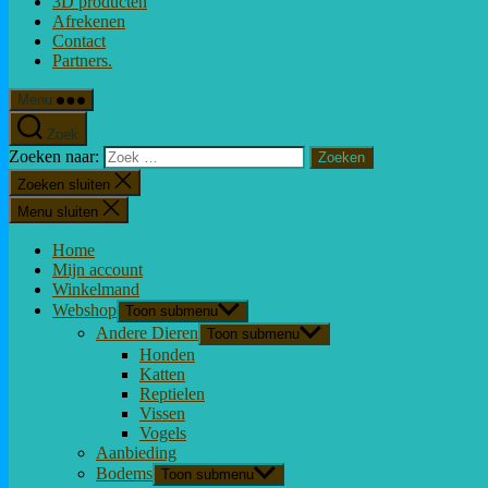
3D producten
Afrekenen
Contact
Partners.
Menu
Zoek
Zoeken naar:
Zoeken sluiten
Menu sluiten
Home
Mijn account
Winkelmand
Webshop
Toon submenu
Andere Dieren
Toon submenu
Honden
Katten
Reptielen
Vissen
Vogels
Aanbieding
Bodems
Toon submenu