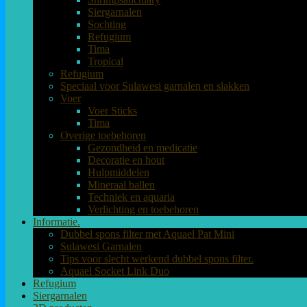
Siergarnalen
Sochting
Refugium
Tima
Tropical
Refugium
Speciaal voor Sulawesi garnalen en slakken
Voer
Voer Sticks
Tima
Overige toebehoren
Gezondheid en medicatie
Decoratie en hout
Hulpmiddelen
Mineraal ballen
Techniek en aquaria
Verlichting en toebehoren
Informatie.
Dubbel spons filter met Aquael Pat Mini
Sulawesi Garnalen
Tips voor slecht werkend dubbel spons filter.
Aquael Socket Link Duo
Refugium
Siergarnalen