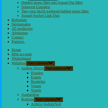
Dubbel spons filter met Aquael Pat Mini
Sulawesi Garnalen
Tips voor slecht werkend dubbel spons filter.
Aquael Socket Link Duo
Refugium
Siergarnalen
3D producten
Afrekenen
Contact
Partners.
Home
Mijn account
Winkelmand
Webshop
Toon submenu
Andere Dieren
Toon submenu
Honden
Katten
Reptielen
Vissen
Vogels
Aanbieding
Bodems
Toon submenu
Actieve bodem/Soil