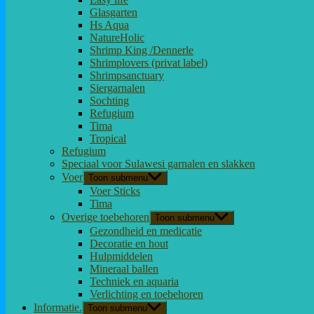
Glasgarten
Hs Aqua
NatureHolic
Shrimp King /Dennerle
Shrimplovers (privat label)
Shrimpsanctuary
Siergarnalen
Sochting
Refugium
Tima
Tropical
Refugium
Speciaal voor Sulawesi garnalen en slakken
Voer
Toon submenu
Voer Sticks
Tima
Overige toebehoren
Toon submenu
Gezondheid en medicatie
Decoratie en hout
Hulpmiddelen
Mineraal ballen
Techniek en aquaria
Verlichting en toebehoren
Informatie.
Toon submenu