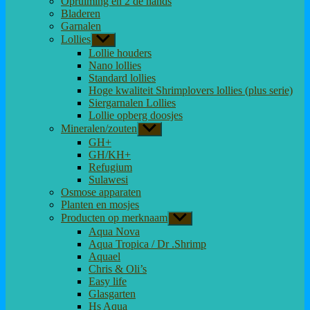
Opruiming en 2 de hands
Bladeren
Garnalen
Lollies
Toon
submenu
Lollie houders
Nano lollies
Standard lollies
Hoge kwaliteit Shrimplovers lollies (plus serie)
Siergarnalen Lollies
Lollie opberg doosjes
Mineralen/zouten
Toon
submenu
GH+
GH/KH+
Refugium
Sulawesi
Osmose apparaten
Planten en mosjes
Producten op merknaam
Toon
submenu
Aqua Nova
Aqua Tropica / Dr .Shrimp
Aquael
Chris & Oli’s
Easy life
Glasgarten
Hs Aqua