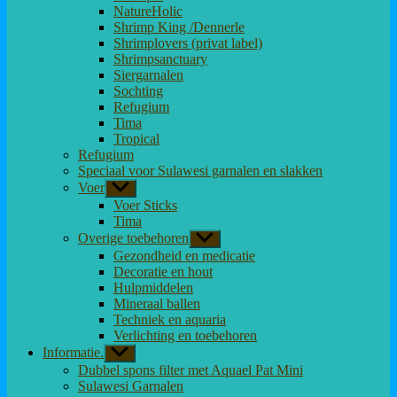
NatureHolic
Shrimp King /Dennerle
Shrimplovers (privat label)
Shrimpsanctuary
Siergarnalen
Sochting
Refugium
Tima
Tropical
Refugium
Speciaal voor Sulawesi garnalen en slakken
Voer
Toon
submenu
Voer Sticks
Tima
Overige toebehoren
Toon
submenu
Gezondheid en medicatie
Decoratie en hout
Hulpmiddelen
Mineraal ballen
Techniek en aquaria
Verlichting en toebehoren
Informatie.
Toon
submenu
Dubbel spons filter met Aquael Pat Mini
Sulawesi Garnalen