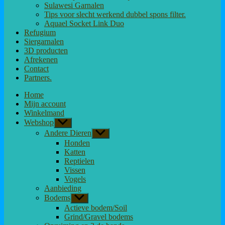
Sulawesi Garnalen
Tips voor slecht werkend dubbel spons filter.
Aquael Socket Link Duo
Refugium
Siergarnalen
3D producten
Afrekenen
Contact
Partners.
Home
Mijn account
Winkelmand
Webshop
Toon
submenu
Andere Dieren
Toon
submenu
Honden
Katten
Reptielen
Vissen
Vogels
Aanbieding
Bodems
Toon
submenu
Actieve bodem/Soil
Grind/Gravel bodems