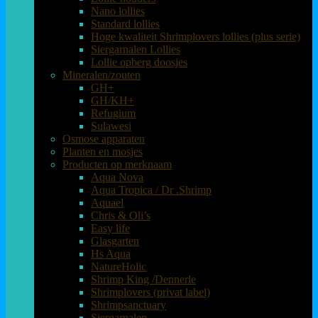
Nano lollies
Standard lollies
Hoge kwaliteit Shrimplovers lollies (plus serie)
Siergarnalen Lollies
Lollie opberg doosjes
Mineralen/zouten
GH+
GH/KH+
Refugium
Sulawesi
Osmose apparaten
Planten en mosjes
Producten op merknaam
Aqua Nova
Aqua Tropica / Dr .Shrimp
Aquael
Chris & Oli’s
Easy life
Glasgarten
Hs Aqua
NatureHolic
Shrimp King /Dennerle
Shrimplovers (privat label)
Shrimpsanctuary
Siergarnalen