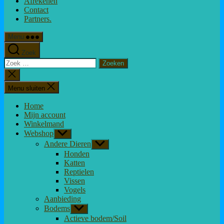
Afrekenen
Contact
Partners.
Menu
Zoek
Zoeken
naar:
Zoeken
sluiten
Menu sluiten
Home
Mijn account
Winkelmand
Webshop
Toon
submenu
Andere Dieren
Toon
submenu
Honden
Katten
Reptielen
Vissen
Vogels
Aanbieding
Bodems
Toon
submenu
Actieve bodem/Soil