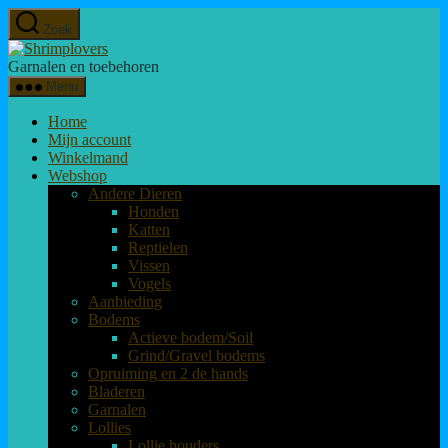
Overslaan
Zoek
naar
Shrimplovers
de
Garnalen en toebehoren
inhoud
Menu
Home
Mijn account
Winkelmand
Webshop
Andere Dieren
Honden
Katten
Reptielen
Vissen
Vogels
Aanbieding
Bodems
Actieve bodem/Soil
Grind/Gravel bodems
Opruiming en 2 de hands
Bladeren
Garnalen
Lollies
Lollie houders