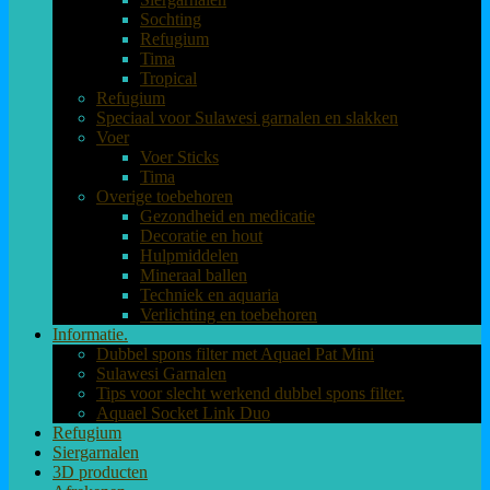
Sochting
Refugium
Tima
Tropical
Refugium
Speciaal voor Sulawesi garnalen en slakken
Voer
Voer Sticks
Tima
Overige toebehoren
Gezondheid en medicatie
Decoratie en hout
Hulpmiddelen
Mineraal ballen
Techniek en aquaria
Verlichting en toebehoren
Informatie.
Dubbel spons filter met Aquael Pat Mini
Sulawesi Garnalen
Tips voor slecht werkend dubbel spons filter.
Aquael Socket Link Duo
Refugium
Siergarnalen
3D producten