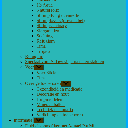
Hs Aqua
NatureHolic
Shrimp King /Dennerle
Shrimplovers (privat label)
Shrimpsanctuary
Siergarnalen
Sochting
Refugium
Tima
Tropical
Refugium
Speciaal voor Sulawesi garnalen en slakken
Voer
Toon
submenu
Voer Sticks
Tima
Overige toebehoren
Toon
submenu
Gezondheid en medicatie
Decoratie en hout
Hulpmiddelen
Mineraal ballen
Techniek en aquaria
Verlichting en toebehoren
Informatie.
Toon
submenu
Dubbel spons filter met Aquael Pat Mini