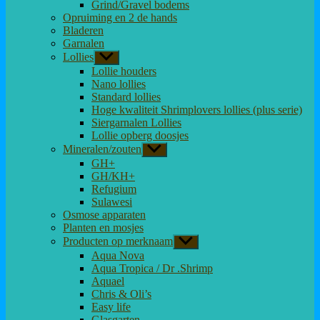
Grind/Gravel bodems
Opruiming en 2 de hands
Bladeren
Garnalen
Lollies
Toon
submenu
Lollie houders
Nano lollies
Standard lollies
Hoge kwaliteit Shrimplovers lollies (plus serie)
Siergarnalen Lollies
Lollie opberg doosjes
Mineralen/zouten
Toon
submenu
GH+
GH/KH+
Refugium
Sulawesi
Osmose apparaten
Planten en mosjes
Producten op merknaam
Toon
submenu
Aqua Nova
Aqua Tropica / Dr .Shrimp
Aquael
Chris & Oli’s
Easy life
Glasgarten